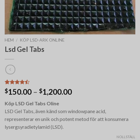
HEM
/
KÖP LSD-ARK ONLINE
Lsd Gel Tabs
Betygsatt
9
Prisintervall:
150.00
–
1,200.00
$
$
4.44
av 5
$150.00
baserat på
Köp LSD Gel Tabs Oline
kundrecensioner
till
LSD Gel Tabs, även känd som windowpane acid,
$1,200.00
representerar en unik och potent metod för att konsumera
lysergsyradietylamid (LSD).
NOLLSTÄLL