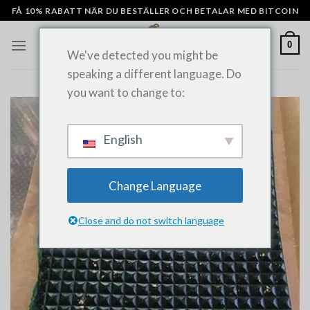
Hoppa
FÅ 10% RABATT NÄR DU BESTÄLLER OCH BETALAR MED BITCOIN
till
innehåll
0
We've detected you might be
speaking a different language. Do
you want to change to:
English
Change Language
Close and do not switch language