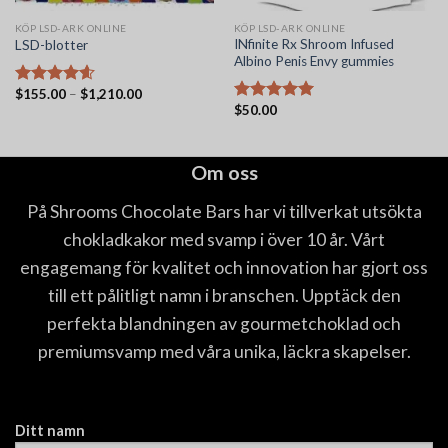
KÖP LSD-ARK ONLINE
KÖP LSD-ARK ONLINE
INfinite Rx Shroom Infused
LSD-blotter
Albino Penis Envy gummies
Prisintervall:
$
155.00
–
$
1,210.00
Betygsatt
$155.00
$
50.00
4.56
av 5
Betygsatt
till
5.00
av 5
$1,210.00
Om oss
På Shrooms Chocolate Bars har vi tillverkat utsökta
chokladkakor med svamp i över 10 år. Vårt
engagemang för kvalitet och innovation har gjort oss
till ett pålitligt namn i branschen. Upptäck den
perfekta blandningen av gourmetchoklad och
premiumsvamp med våra unika, läckra skapelser.
Ditt namn