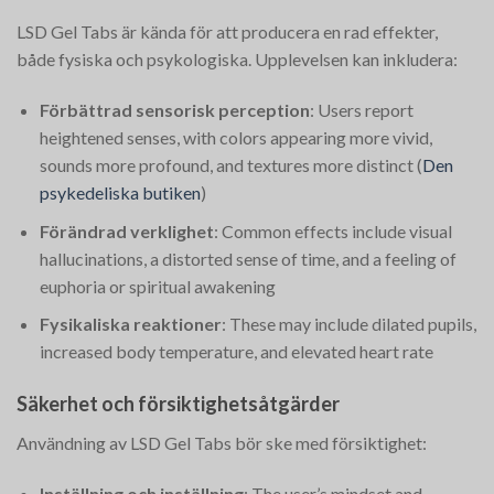
LSD Gel Tabs är kända för att producera en rad effekter,
både fysiska och psykologiska. Upplevelsen kan inkludera:
Förbättrad sensorisk perception
: Users report
heightened senses, with colors appearing more vivid,
sounds more profound, and textures more distinct​
(
Den
psykedeliska butiken
)
Förändrad verklighet
: Common effects include visual
hallucinations, a distorted sense of time, and a feeling of
euphoria or spiritual awakening​
Fysikaliska reaktioner
: These may include dilated pupils,
increased body temperature, and elevated heart rate​
Säkerhet och försiktighetsåtgärder
Användning av LSD Gel Tabs bör ske med försiktighet:
Inställning och inställning
: The user’s mindset and