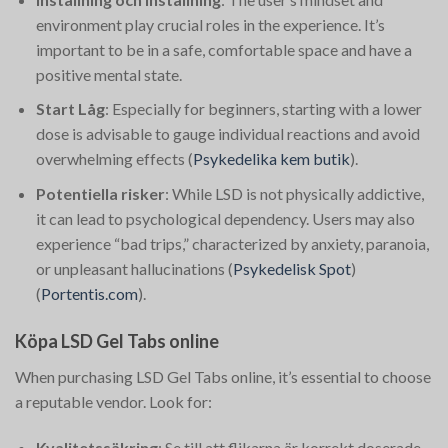
environment play crucial roles in the experience. It’s
important to be in a safe, comfortable space and have a
positive mental state.
Start Låg
: Especially for beginners, starting with a lower
dose is advisable to gauge individual reactions and avoid
overwhelming effects​
(
Psykedelika kem butik
)
​.
Potentiella risker
: While LSD is not physically addictive,
it can lead to psychological dependency. Users may also
experience “bad trips,” characterized by anxiety, paranoia,
or unpleasant hallucinations​
(
Psykedelisk Spot
)
(
Portentis.com
)
​.
Köpa LSD Gel Tabs online
When purchasing LSD Gel Tabs online, it’s essential to choose
a reputable vendor. Look for:
Kvalitetssäkring
: Se till att flikarna är korrekt doserade