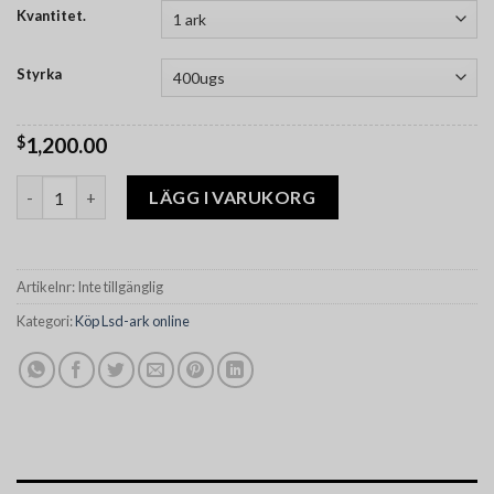
Kvantitet.
Styrka
$
1,200.00
Lsd Gel Tabs mängd
LÄGG I VARUKORG
Artikelnr:
Inte tillgänglig
Kategori:
Köp Lsd-ark online