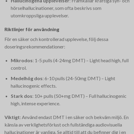
Hallucinogena upplevelser
: Framkallar kraftiga syn- och
hörselhallucinationer, som ofta beskrivs som
utomkroppsliga upplevelser.
Riktlinjer för användning
För en säker och kontrollerad upplevelse, följ dessa
doseringsrekommendationer:
Mikrodos
: 1-5 pulls (4-24mg DMT) – Light head high, full
control.
Medelhög dos
: 6-10 pulls (24-50mg DMT) – Light
hallucinogenic effects.
Stark dos
: 10+ pulls (50+mg DMT) – Full hallucinogenic
high, intense experience.
Viktigt
: Använd endast DMT i en säker och bekväm miljö. En
känsla av verklighetsförlust och fullständiga audiovisuella
hallucinationer är vanliga. Se alltid till att du befinner dig i en