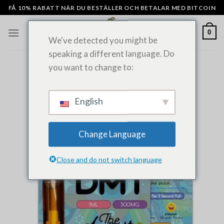
Hoppa
FÅ 10% RABATT NÄR DU BESTÄLLER OCH BETALAR MED BITCOIN
till
innehåll
0
We've detected you might be
speaking a different language. Do
you want to change to:
English
Change Language
Close and do not switch language