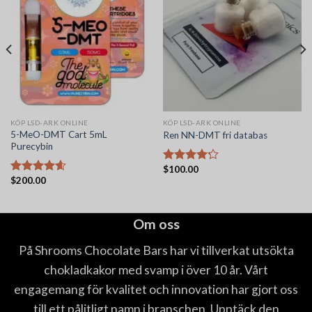
KÖP LSD-ARK ONLINE
KÖP LSD-ARK ONLINE
5-MeO-DMT Cart 5mL
Ren NN-DMT fri databas
Purecybin
$
100.00
Betygsatt
$
200.00
4.22
av 5
Betygsatt
4.56
av 5
Om oss
På Shrooms Chocolate Bars har vi tillverkat utsökta
chokladkakor med svamp i över 10 år. Vårt
engagemang för kvalitet och innovation har gjort oss
till ett pålitligt namn i branschen. Upptäck den