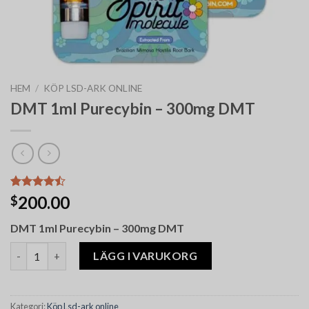
HEM
/
KÖP LSD-ARK ONLINE
DMT 1ml Purecybin – 300mg DMT
Betygsatt
9
200.00
$
4.44
av 5
baserat på
DMT 1ml Purecybin – 300mg DMT
kundrecensioner
DMT 1ml Purecybin – 300mg DMT mängd
LÄGG I VARUKORG
Kategori:
Köp Lsd-ark online