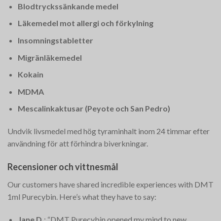
Blodtryckssänkande medel
Läkemedel mot allergi och förkylning
Insomningstabletter
Migränläkemedel
Kokain
MDMA
Mescalinkaktusar (Peyote och San Pedro)
Undvik livsmedel med hög tyraminhalt inom 24 timmar efter
användning för att förhindra biverkningar.
Recensioner och vittnesmål
Our customers have shared incredible experiences with DMT
1ml Purecybin. Here’s what they have to say:
Jane D.
: “DMT Purecybin opened my mind to new