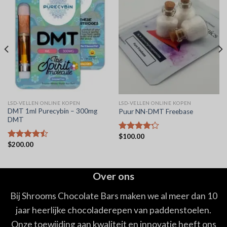
LSD-VELLEN ONLINE KOPEN
LSD-VELLEN ONLINE KOPEN
DMT 1ml Purecybin – 300mg
Puur NN-DMT Freebase
DMT
$
100.00
Waardering
$
200.00
4.22
uit 5
Waardering
4.44
uit 5
Over ons
Bij Shrooms Chocolate Bars maken we al meer dan 10
jaar heerlijke chocoladerepen van paddenstoelen.
Onze toewijding aan kwaliteit en innovatie heeft ons