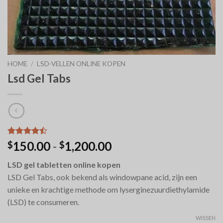
HOME
/
LSD-VELLEN ONLINE KOPEN
Lsd Gel Tabs
Waardering
9
Prijsklasse:
150.00
-
1,200.00
$
$
4.44
op 5
$150.00
gebaseerd
LSD gel tabletten online kopen
op
tot
klantbeoordelingen
LSD Gel Tabs, ook bekend als windowpane acid, zijn een
$1,200.00
unieke en krachtige methode om lyserginezuurdiethylamide
(LSD) te consumeren.
WISSEN