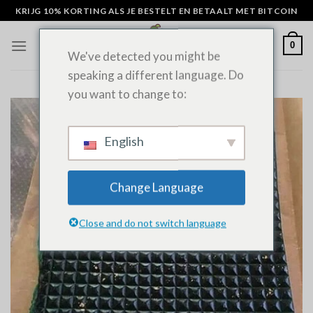
Overslaan
KRIJG 10% KORTING ALS JE BESTELT EN BETAALT MET BITCOIN
naar
inhoud
0
We've detected you might be
speaking a different language. Do
you want to change to:
English
Change Language
Close and do not switch language