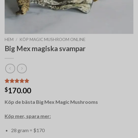
HEM
/
KÖP MAGIC MUSHROOM ONLINE
Big Mex magiska svampar
Betygsatt
12
170.00
$
5.00
av 5
baserat på
Köp de bästa Big Mex Magic Mushrooms
kundrecensioner
Köp mer, spara mer:
28 gram = $170