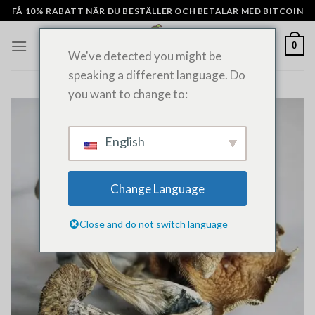
Hoppa
FÅ 10% RABATT NÄR DU BESTÄLLER OCH BETALAR MED BITCOIN
till
innehåll
0
We've detected you might be
speaking a different language. Do
you want to change to:
English
Change Language
Close and do not switch language