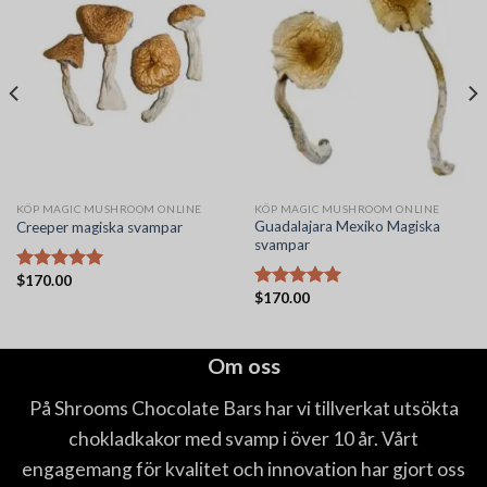
KÖP MAGIC MUSHROOM ONLINE
KÖP MAGIC MUSHROOM ONLINE
Guadalajara Mexiko Magiska
Creeper magiska svampar
svampar
$
170.00
Betygsatt
$
170.00
5.00
av 5
Betygsatt
5.00
av 5
Om oss
På Shrooms Chocolate Bars har vi tillverkat utsökta
chokladkakor med svamp i över 10 år. Vårt
engagemang för kvalitet och innovation har gjort oss