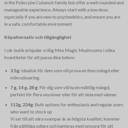
in the Psilocybe Cubensis family but offer a well-rounded and
manageable experience. Always start with a low dose,
especially if you are new to psychedelics, and ensure you are
in a safe, comfortable environment​
Köpalternativ och tillgänglighet
I vår butik erbjuder vi Big Mex Magic Mushrooms i olika
kvantiteter för att passa dina behov:
3.5g
: Idealisk för dem som vill prova en liten mängd eller
mikrodosering.
7 g, 14 g, 28 g
: För dig som vill ha en måttlig mängd,
perfekt för flera sessioner eller för att dela med vänner.
112g, 224g
: Bulk options for enthusiasts and regular users
who want to stock up​
Vi ser till att våra svampar är av högsta kvalitet, kommer
från pålitliga odlare och hanteras med omsorg för att