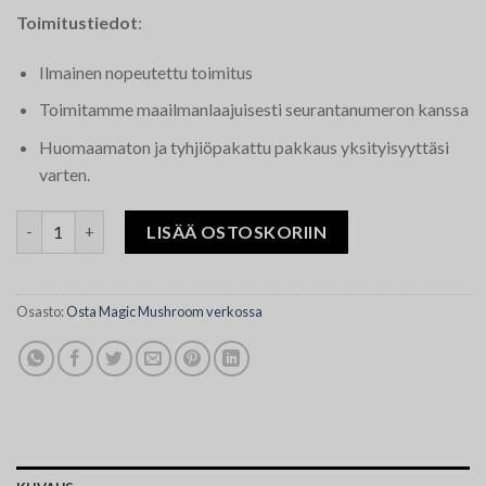
Toimitustiedot
:
Ilmainen nopeutettu toimitus
Toimitamme maailmanlaajuisesti seurantanumeron kanssa
Huomaamaton ja tyhjiöpakattu pakkaus yksityisyyttäsi
varten.
Big Mex Magic Mushrooms määrä
LISÄÄ OSTOSKORIIN
Osasto:
Osta Magic Mushroom verkossa