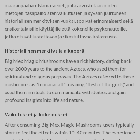
määränpäähän. Nämä sienet, joita arvostetaan niiden
mietojen, tasapainoisten vaikutusten ja syvään juurtuneen
historiallisen merkityksen vuoksi, sopivat erinomaisesti sekä
ensikertalaisille käyttäjille että kokeneille psykonauteille,
jotka etsivät luotettavaa ja rikastuttavaa kokemusta.
Historiallinen merkitys ja alkuperä
Big Mex Magic Mushrooms have a rich history, dating back
over 2000 years to the ancient Aztecs, who used them for
spiritual and religious purposes. The Aztecs referred to these
mushrooms as “teonanácatl,” meaning “flesh of the gods,” and
used them in rituals to communicate with deities and gain
profound insights into life and nature​.
Vaikutukset ja kokemukset
After consuming Big Mex Magic Mushrooms, users typically
start to feel the effects within 10–40 minutes. The experience