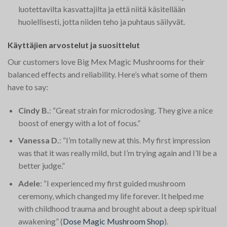
luotettavilta kasvattajilta ja että niitä käsitellään
huolellisesti, jotta niiden teho ja puhtaus säilyvät.
Käyttäjien arvostelut ja suosittelut
Our customers love Big Mex Magic Mushrooms for their
balanced effects and reliability. Here’s what some of them
have to say:
Cindy B.
: “Great strain for microdosing. They give a nice
boost of energy with a lot of focus.”
Vanessa D.
: “I’m totally new at this. My first impression
was that it was really mild, but I’m trying again and I’ll be a
better judge.”
Adele
: “I experienced my first guided mushroom
ceremony, which changed my life forever. It helped me
with childhood trauma and brought about a deep spiritual
awakening”​
(
Dose Magic Mushroom Shop
)
​.