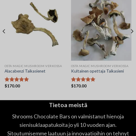
OSTA MAGIC MUSHROOM VERKOSSA
OSTA MAGIC MUSHROOM VERKOSSA
Alacabenzi Taikasienet
Kultainen opettaja Taikasieni
$
170.00
$
170.00
Arvostelu
Arvostelu
tuotteesta:
tuotteesta:
5.00
/ 5
5.00
/ 5
Tietoa meistä
Shrooms Chocolate Bars on valmistanut hienoja
sienisuklaapatukoita jo yli 10 vuoden ajan.
Sitoutumisemme laatuun ja innovaatioihin on tehnyt