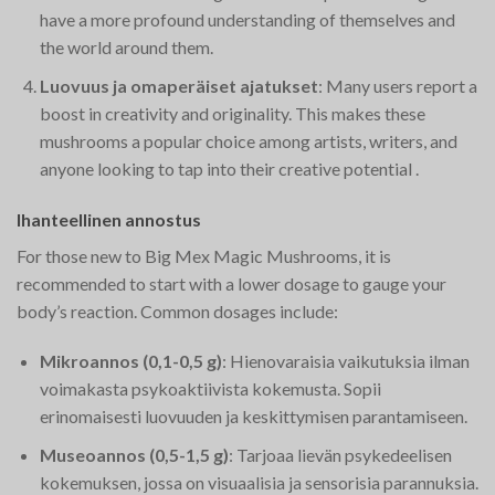
have a more profound understanding of themselves and
the world around them​.
Luovuus ja omaperäiset ajatukset
: Many users report a
boost in creativity and originality. This makes these
mushrooms a popular choice among artists, writers, and
anyone looking to tap into their creative potential​
.
Ihanteellinen annostus
For those new to Big Mex Magic Mushrooms, it is
recommended to start with a lower dosage to gauge your
body’s reaction. Common dosages include:
Mikroannos (0,1-0,5 g)
: Hienovaraisia vaikutuksia ilman
voimakasta psykoaktiivista kokemusta. Sopii
erinomaisesti luovuuden ja keskittymisen parantamiseen.
Museoannos (0,5-1,5 g)
: Tarjoaa lievän psykedeelisen
kokemuksen, jossa on visuaalisia ja sensorisia parannuksia.