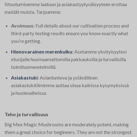
Sitoutumisemme laatuun ja asiakastyytyväisyyteen erottaa
meidät muista. Tarjoamme:
Avoimuus:
Full details about our cultivation process and
third-party testing results ensure you know exactly what
you’re getting.
Hienovarainen merenkulku
:
Asetamme yksityisyytesi
etusijalle huomaamattomilla pakkauksilla ja turvallisilla
toimitusmenetelmillä.
Asiakastuki
:
Asiantunteva ja ystävällinen
asiakastukitiimimme auttaa sinua kaikissa kysymyksissä
ja huolenaiheissa.
Teho ja turvallisuus
Big Mex Magic Mushrooms are moderately potent, making
them a great choice for beginners. They are not the strongest