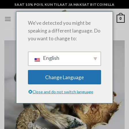
Siirry
SAAT 10% POIS, KUN TILAAT JA MAKSAT BITCOINILLA
sisältöön
0
We've detected you might be
speaking a different language. Do
you want to change to:
English
Change Language
Close and do not switch language