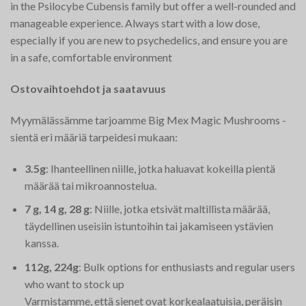
in the Psilocybe Cubensis family but offer a well-rounded and
manageable experience. Always start with a low dose,
especially if you are new to psychedelics, and ensure you are
in a safe, comfortable environment​
Ostovaihtoehdot ja saatavuus
Myymälässämme tarjoamme Big Mex Magic Mushrooms -
sientä eri määriä tarpeidesi mukaan:
3.5g
: Ihanteellinen niille, jotka haluavat kokeilla pientä
määrää tai mikroannostelua.
7 g, 14 g, 28 g
: Niille, jotka etsivät maltillista määrää,
täydellinen useisiin istuntoihin tai jakamiseen ystävien
kanssa.
112g, 224g
: Bulk options for enthusiasts and regular users
who want to stock up​
Varmistamme, että sienet ovat korkealaatuisia, peräisin