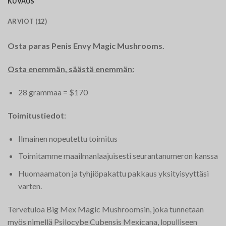
KUVAUS
ARVIOT (12)
Osta paras Penis Envy Magic Mushrooms.
Osta enemmän, säästä enemmän:
28 grammaa = $170
Toimitustiedot
:
Ilmainen nopeutettu toimitus
Toimitamme maailmanlaajuisesti seurantanumeron kanssa
Huomaamaton ja tyhjiöpakattu pakkaus yksityisyyttäsi
varten.
Tervetuloa Big Mex Magic Mushroomsin, joka tunnetaan
myös nimellä Psilocybe Cubensis Mexicana, lopulliseen