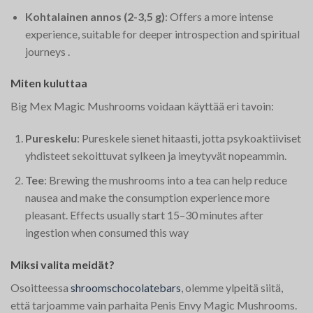
Kohtalainen annos (2-3,5 g)
: Offers a more intense
experience, suitable for deeper introspection and spiritual
journeys​
.
Miten kuluttaa
Big Mex Magic Mushrooms voidaan käyttää eri tavoin:
Pureskelu
: Pureskele sienet hitaasti, jotta psykoaktiiviset
yhdisteet sekoittuvat sylkeen ja imeytyvät nopeammin.
Tee
: Brewing the mushrooms into a tea can help reduce
nausea and make the consumption experience more
pleasant. Effects usually start 15–30 minutes after
ingestion when consumed this way​
Miksi valita meidät?
Osoitteessa
shroomschocolatebars
, olemme ylpeitä siitä,
että tarjoamme vain parhaita Penis Envy Magic Mushrooms.