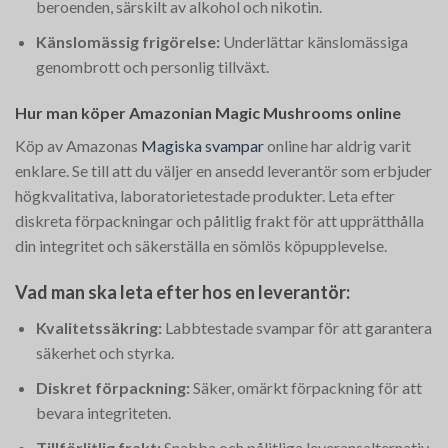
beroenden, särskilt av alkohol och nikotin.
Känslomässig frigörelse:
Underlättar känslomässiga
genombrott och personlig tillväxt.
Hur man köper Amazonian Magic Mushrooms online
Köp av Amazonas
Magiska svampar
online har aldrig varit
enklare. Se till att du väljer en ansedd leverantör som erbjuder
högkvalitativa, laboratorietestade produkter. Leta efter
diskreta förpackningar och pålitlig frakt för att upprätthålla
din integritet och säkerställa en sömlös köpupplevelse.
Vad man ska leta efter hos en leverantör:
Kvalitetssäkring:
Labbtestade svampar för att garantera
säkerhet och styrka.
Diskret förpackning:
Säker, omärkt förpackning för att
bevara integriteten.
Tillförlitlig frakt:
Snabba och pålitliga leveransalternativ