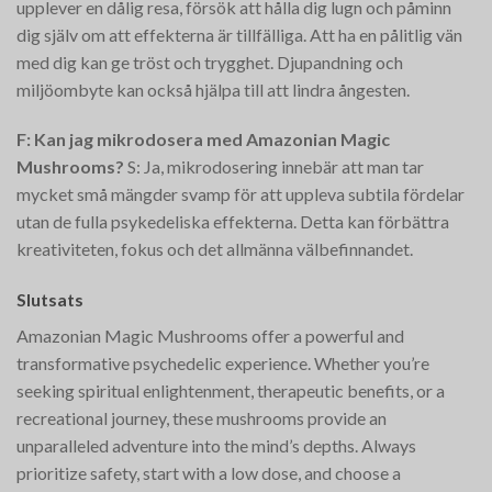
upplever en dålig resa, försök att hålla dig lugn och påminn
dig själv om att effekterna är tillfälliga. Att ha en pålitlig vän
med dig kan ge tröst och trygghet. Djupandning och
miljöombyte kan också hjälpa till att lindra ångesten.
F: Kan jag mikrodosera med Amazonian Magic
Mushrooms?
S: Ja, mikrodosering innebär att man tar
mycket små mängder svamp för att uppleva subtila fördelar
utan de fulla psykedeliska effekterna. Detta kan förbättra
kreativiteten, fokus och det allmänna välbefinnandet.
Slutsats
Amazonian Magic Mushrooms offer a powerful and
transformative psychedelic experience. Whether you’re
seeking spiritual enlightenment, therapeutic benefits, or a
recreational journey, these mushrooms provide an
unparalleled adventure into the mind’s depths. Always
prioritize safety, start with a low dose, and choose a