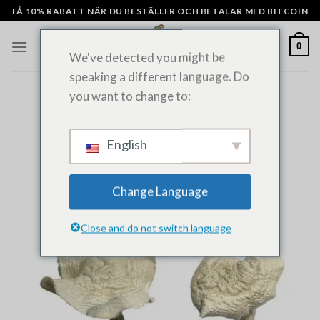
Hoppa
FÅ 10% RABATT NÄR DU BESTÄLLER OCH BETALAR MED BITCOIN
till
innehåll
0
We've detected you might be
speaking a different language. Do
you want to change to:
English
Change Language
Close and do not switch language