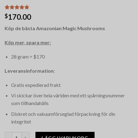
Betygsatt
12
170.00
$
5.00
av 5
baserat på
Köp de bästa Amazonian Magic Mushrooms
kundrecensioner
Köp mer, spara mer:
28 gram = $170
Leveransinformation
:
Gratis expedierad frakt
Vi skickar över hela världen med ett spårningsnummer
som tillhandahålls
Diskret och vakuumförseglad förpackning för din
integritet
Amazonian Magic Mushrooms mängd
LÄGG I VARUKORG