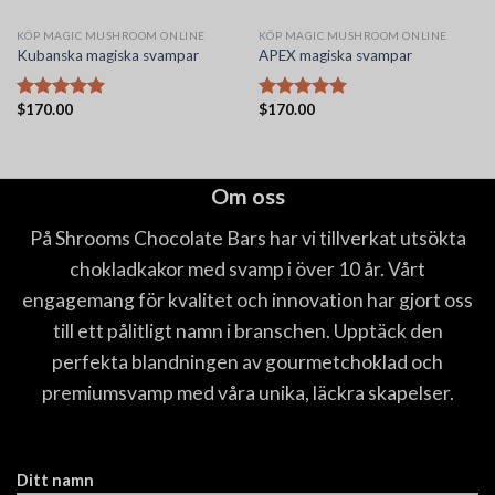
KÖP MAGIC MUSHROOM ONLINE
KÖP MAGIC MUSHROOM ONLINE
Kubanska magiska svampar
APEX magiska svampar
$
170.00
$
170.00
Betygsatt
Betygsatt
5.00
av 5
5.00
av 5
Om oss
På Shrooms Chocolate Bars har vi tillverkat utsökta
chokladkakor med svamp i över 10 år. Vårt
engagemang för kvalitet och innovation har gjort oss
till ett pålitligt namn i branschen. Upptäck den
perfekta blandningen av gourmetchoklad och
premiumsvamp med våra unika, läckra skapelser.
Ditt namn