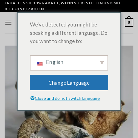
Zum
ERHALTEN SIE 10% RABATT, WENN SIE BESTELLEN UND MIT
BITCOIN BEZAHLEN
Inhalt
springen
0
We've detected you might be
speaking a different language. Do
you want to change to:
English
Change Language
Close and do not switch language