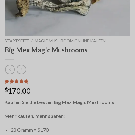
STARTSEITE
/
MAGIC MUSHROOM ONLINE KAUFEN
Big Mex Magic Mushrooms
Bewertet
12
170.00
$
mit
5.00
von 5,
Kaufen Sie die besten Big Mex Magic Mushrooms
basierend
auf
Kundenbewertungen
Mehr kaufen, mehr sparen:
28 Gramm = $170