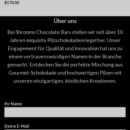
$
170.00
mit
5.00
Bewertet
von 5
mit
5.00
von 5
Über uns
Bei Shrooms Chocolate Bars stellen wir seit über 10
Jahren exquisite Pilzschokoladenriegel her. Unser
Engagement für Qualität und Innovation hat uns zu
einem vertrauenswürdigen Namen in der Branche
gemacht. Entdecken Sie die perfekte Mischung aus
Gourmet-Schokolade und hochwertigen Pilzen mit
unseren einzigartigen, köstlichen Kreationen.
Ihr Name
Deine E-Mail