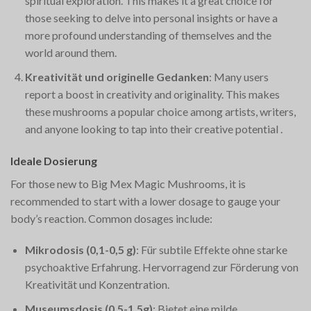
spiritual exploration. This makes it a great choice for
those seeking to delve into personal insights or have a
more profound understanding of themselves and the
world around them​.
Kreativität und originelle Gedanken
: Many users
report a boost in creativity and originality. This makes
these mushrooms a popular choice among artists, writers,
and anyone looking to tap into their creative potential​
.
Ideale Dosierung
For those new to Big Mex Magic Mushrooms, it is
recommended to start with a lower dosage to gauge your
body’s reaction. Common dosages include:
Mikrodosis (0,1-0,5 g)
: Für subtile Effekte ohne starke
psychoaktive Erfahrung. Hervorragend zur Förderung von
Kreativität und Konzentration.
Museumsdosis (0,5-1,5g)
: Bietet eine milde