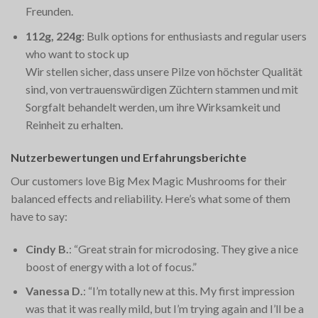
Freunden.
112g, 224g
: Bulk options for enthusiasts and regular users
who want to stock up​
Wir stellen sicher, dass unsere Pilze von höchster Qualität
sind, von vertrauenswürdigen Züchtern stammen und mit
Sorgfalt behandelt werden, um ihre Wirksamkeit und
Reinheit zu erhalten.
Nutzerbewertungen und Erfahrungsberichte
Our customers love Big Mex Magic Mushrooms for their
balanced effects and reliability. Here’s what some of them
have to say:
Cindy B.
: “Great strain for microdosing. They give a nice
boost of energy with a lot of focus.”
Vanessa D.
: “I’m totally new at this. My first impression
was that it was really mild, but I’m trying again and I’ll be a