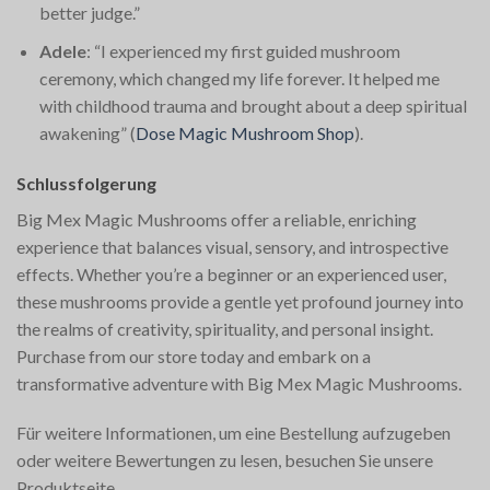
better judge.”
Adele
: “I experienced my first guided mushroom
ceremony, which changed my life forever. It helped me
with childhood trauma and brought about a deep spiritual
awakening”​
(
Dose Magic Mushroom Shop
)
​.
Schlussfolgerung
Big Mex Magic Mushrooms offer a reliable, enriching
experience that balances visual, sensory, and introspective
effects. Whether you’re a beginner or an experienced user,
these mushrooms provide a gentle yet profound journey into
the realms of creativity, spirituality, and personal insight.
Purchase from our store today and embark on a
transformative adventure with Big Mex Magic Mushrooms.
Für weitere Informationen, um eine Bestellung aufzugeben
oder weitere Bewertungen zu lesen, besuchen Sie unsere
Produktseite.