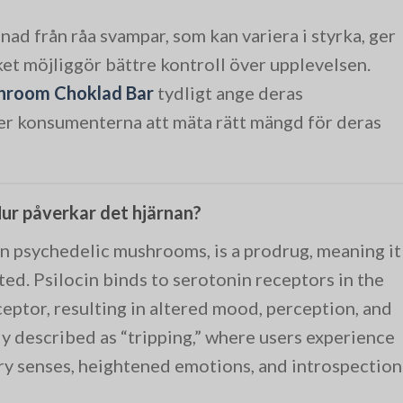
illnad från råa svampar, som kan variera i styrka, ger
ket möjliggör bättre kontroll över upplevelsen.
hroom Choklad Bar
tydligt ange deras
lper konsumenterna att mäta rätt mängd för deras
ur påverkar det hjärnan?
n psychedelic mushrooms, is a prodrug, meaning it
ted. Psilocin binds to serotonin receptors in the
ceptor, resulting in altered mood, perception, and
ly described as “tripping,” where users experience
ory senses, heightened emotions, and introspection