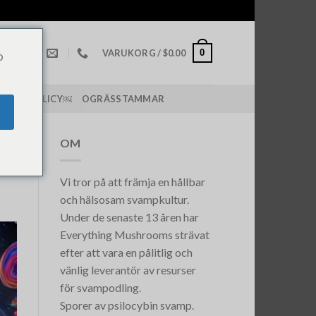
0
VARUKORG /
$
0.00
o
PPING POLICY￼
OGRÄSSTAMMAR
OM
Vi tror på att främja en hållbar
och hälsosam svampkultur.
Under de senaste 13 åren har
Everything Mushrooms strävat
efter att vara en pålitlig och
vänlig leverantör av resurser
för svampodling.
Sporer av psilocybin svamp.