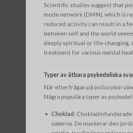
Scientific studies suggest that psi
mode network (DMN), which is res
reduced activity can result in a f
between self and the world seems 
deeply spiritual or life-changing,
treatment for various mental heal
Typer av ätbara psykedeliska sv
När efterfrågan på psilocybin växe
Några populära typer av psykedel
Choklad
: Chokladinfunderade 
sakerna. De maskerar den jord
smidig, trevlig konsumtionsup