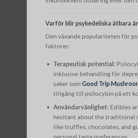
Varför blir psykedeliska ätbara 
Den växande populariteten för ps
faktorer:
Terapeutisk potential
: Psilocy
inklusive behandling för depr
saker som
Good Trip Mushroo
tillgång till psilocybin på ett k
Användarvänlighet
: Edibles 
hesitant about the traditiona
like truffles, chocolates, and g
personal taste preferences.