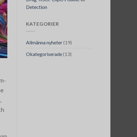
Detection
KATEGORIER
Allmänna nyheter
(19)
Okategoriserade
(13)
om-
me
,
th
room