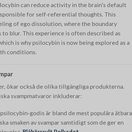
locybin can reduce activity in the brain’s default
ponsible for self-referential thoughts. This
eeling of ego dissolution, where the boundary
to blur. This experience is often described as
 which is why psilocybin is now being explored as a
th conditions.
ampar
r, ökar också de olika tillgängliga produkterna.
iska svampmatvaror inkluderar:
psilocybin-godis är bland de mest populära ätbara
iska smaken av svampar samtidigt som de ger en
plevelse.
Blåbärssylt Polkadot