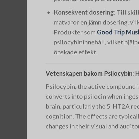
Konsekvent dosering
: Till sk
matvaror en jämn dosering, vil
Produkter som
Good Trip Mus
psilocybininnehåll, vilket hjä
önskade effekt.
Vetenskapen bakom Psilocybin: H
Psilocybin, the active compound i
converts into psilocin when inges
brain, particularly the 5-HT2A re
cognition. The effects are typical
changes in their visual and audit