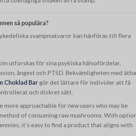
ämnen så populära?
ykedeliska svampmatvaror kan hänföras till flera
bin utforskas för sina psykiska hälsofördelar,
ession, ångest och PTSD. Bekvämligheten med ätba
m Choklad Bar
gör det lättare för individer att få
ontrollerat och diskret sätt.
are more approachable for new users who may be
l method of consuming raw mushrooms. With optio
ummies, it’s easy to find a product that aligns with