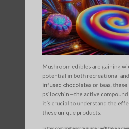
Mushroom edibles are gaining wid
potential in both recreational a
infused chocolates or teas, thes
psilocybin—the active compound 
it’s crucial to understand the eff
these unique products.
In this comprehensive guide, we’ll take a d