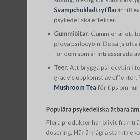
Svampchokladtryfflar
är till 
psykedeliska effekter.
Gummibitar
: Gummier är ett b
prova psilocybin. De säljs ofta
för dem som är intresserade a
Teer
: Att brygga psilocybin i 
gradvis uppkomst av effekter. F
Mushroom Tea
för tips om hur
Populära psykedeliska ätbara äm
Flera produkter har blivit framträ
dosering. Här är några starkt re