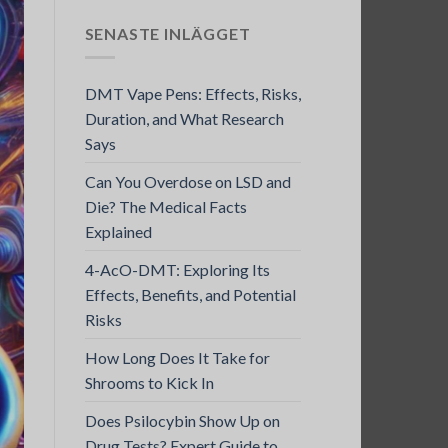
SENASTE INLÄGGET
DMT Vape Pens: Effects, Risks,
Duration, and What Research
Says
Can You Overdose on LSD and
Die? The Medical Facts
Explained
4-AcO-DMT: Exploring Its
Effects, Benefits, and Potential
Risks
How Long Does It Take for
Shrooms to Kick In
Does Psilocybin Show Up on
Drug Tests? Expert Guide to