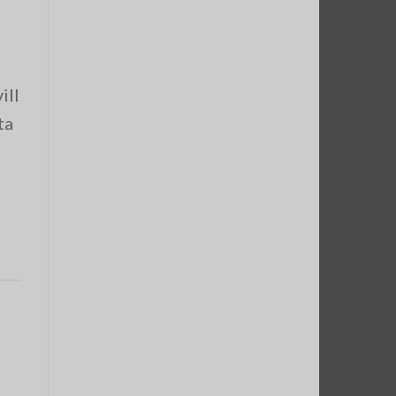
ill
ta