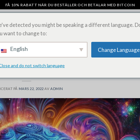
FÅ 10% RABATT NÄR DU BESTÄLLER OCH BETALAR MED BITCOIN
've detected you might be speaking a different language. D
u want to change to:
AMPAR
CHOKLADKAKOR MED SVAMP
KÖP LSD-ARK ONLINE
SHI
English
Change Language
ALLMÄNNA NYHETER
Close and do not switch language
p ätbara: Allt du behöver veta
ICERAT PÅ
MARS 22, 2022
AV
ADMIN