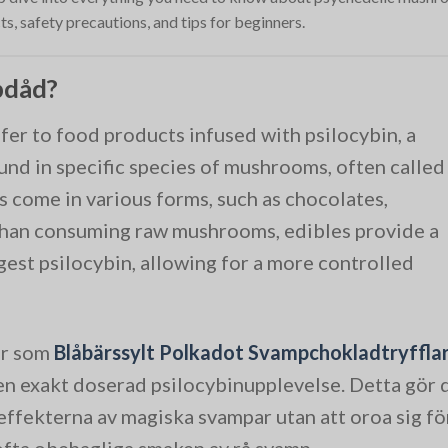
ts, safety precautions, and tips for beginners.
pdåd?
er to food products infused with psilocybin, a
nd in specific species of mushrooms, often called
 come in various forms, such as chocolates,
than consuming raw mushrooms, edibles provide a
est psilocybin, allowing for a more controlled
er som
Blåbärssylt Polkadot Svampchokladtryffla
en exakt doserad psilocybinupplevelse. Detta gör 
 effekterna av magiska svampar utan att oroa sig fö
ofta obehagliga smaken av rå svamp.