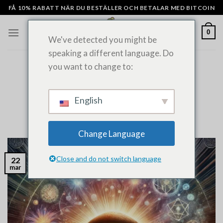
Hoppa
FÅ 10% RABATT NÄR DU BESTÄLLER OCH BETALAR MED BITCOIN
till
innehåll
0
We've detected you might be
speaking a different language. Do
you want to change to:
ALLMÄNNA NYHETER
Effekter av magiska svampar: En
omfattande guide
English
PUBLICERAT PÅ
MARS 22, 2022
AV
ADMIN
Change Language
Close and do not switch language
22
mar