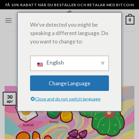
Hoppa
FÅ 10% RABATT NÄR DU BESTÄLLER OCH BETALAR MED BITCOIN
till
innehåll
0
We've detected you might be
speaking a different language. Do
you want to change to:
ALLMÄNNA NYHETER
Bästa psykedelika för depression
2024: En omfattande guide
English
PUBLICERAT PÅ
APRIL 30, 2022
AV
ADMIN
Change Language
30
Close and do not switch language
apr