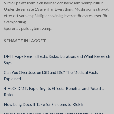
Vi tror på att främja en hållbar och hälsosam svampkultur.
Under de senaste 13 åren har Everything Mushrooms strävat
efter att vara en pålitlig och vänlig leverantör av resurser för
svampodling.
Sporer av psilocybin svamp.
SENASTE INLÄGGET
DMT Vape Pens: Effects, Risks, Duration, and What Research
Says
Can You Overdose on LSD and Die? The Medical Facts
Explained
4-AcO-DMT: Exploring Its Effects, Benefits, and Potential
Risks
How Long Does It Take for Shrooms to Kick In
Does Psilocybin Show Up on Drug Tests? Expert Guide to