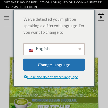
Skip
OBTENEZ 10% DE RÉDUCTION LORSQUE VOUS COMMANDEZ ET
PAYEZ AVEC BITCOIN
to
content
0
We've detected you might be
speaking a different language. Do
you want to change to:
English
Change Language
Close and do not switch language