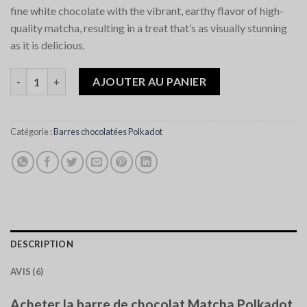
fine white chocolate with the vibrant, earthy flavor of high-
quality matcha, resulting in a treat that’s as visually stunning
as it is delicious.
quantité de Polkadot Matcha Chocolate bar
AJOUTER AU PANIER
Catégorie :
Barres chocolatées Polkadot
DESCRIPTION
AVIS (6)
Acheter la barre de chocolat Matcha Polkadot