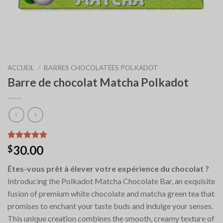
ACCUEIL
/
BARRES CHOCOLATÉES POLKADOT
Barre de chocolat Matcha Polkadot
Noté
6
5.00
30.00
$
sur 5 basé
sur
Êtes-vous prêt à élever votre expérience du chocolat ?
notations
client
Introducing the Polkadot Matcha Chocolate Bar, an exquisite
fusion of premium white chocolate and matcha green tea that
promises to enchant your taste buds and indulge your senses.
This unique creation combines the smooth, creamy texture of