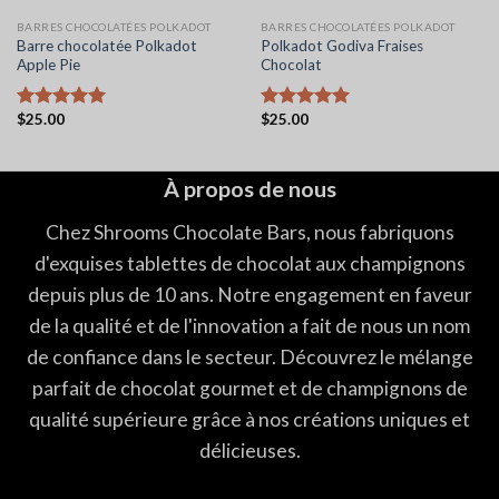
BARRES CHOCOLATÉES POLKADOT
BARRES CHOCOLATÉES POLKADOT
Barre chocolatée Polkadot
Polkadot Godiva Fraises
Apple Pie
Chocolat
$
25.00
$
25.00
Note
5.00
Note
5.00
sur 5
sur 5
À propos de nous
Chez Shrooms Chocolate Bars, nous fabriquons
d'exquises tablettes de chocolat aux champignons
depuis plus de 10 ans. Notre engagement en faveur
de la qualité et de l'innovation a fait de nous un nom
de confiance dans le secteur. Découvrez le mélange
parfait de chocolat gourmet et de champignons de
qualité supérieure grâce à nos créations uniques et
délicieuses.