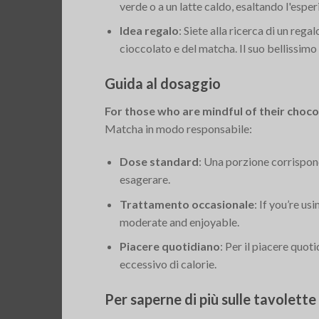
verde o a un latte caldo, esaltando l'espe
Idea regalo
: Siete alla ricerca di un re
cioccolato e del matcha. Il suo bellissimo
Guida al dosaggio
For those who are mindful of their choco
Matcha in modo responsabile:
Dose standard
: Una porzione corrispond
esagerare.
Trattamento occasionale
: If you’re u
moderate and enjoyable.
Piacere quotidiano
: Per il piacere quot
eccessivo di calorie.
Per saperne di più sulle tavolett