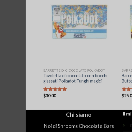
OLATO POLKADOT
BARRETTE DI CIOCCOLATO POLKADOT
BARRE
olato al melograno
Tavoletta di cioccolato con fiocchi
Barre
glassati Polkadot Funghi magici
Butte
$
30.00
$
25.
Valutato
Valut
5.00
su 5
5.00
Chi siamo
Il m
Noi di Shrooms Chocolate Bars
P