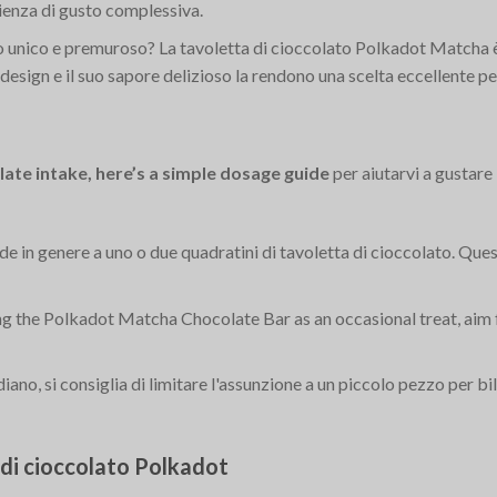
rienza di gusto complessiva.
galo unico e premuroso? La tavoletta di cioccolato Polkadot Matcha è
 design e il suo sapore delizioso la rendono una scelta eccellente p
late intake, here’s a simple dosage guide
per aiutarvi a gustare
e in genere a uno o due quadratini di tavoletta di cioccolato. Que
sing the Polkadot Matcha Chocolate Bar as an occasional treat, aim 
idiano, si consiglia di limitare l'assunzione a un piccolo pezzo per b
e di cioccolato Polkadot