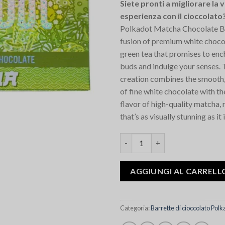
Siete pronti a migliorare la 
recensioni
esperienza con il cioccolato
Polkadot Matcha Chocolate Bar
fusion of premium white choc
green tea that promises to enc
buds and indulge your senses. 
creation combines the smooth,
of fine white chocolate with th
flavor of high-quality matcha, r
that’s as visually stunning as it 
Quantità Polkadot Matcha Cho
AGGIUNGI AL CARRELL
Categoria:
Barrette di cioccolato Pol