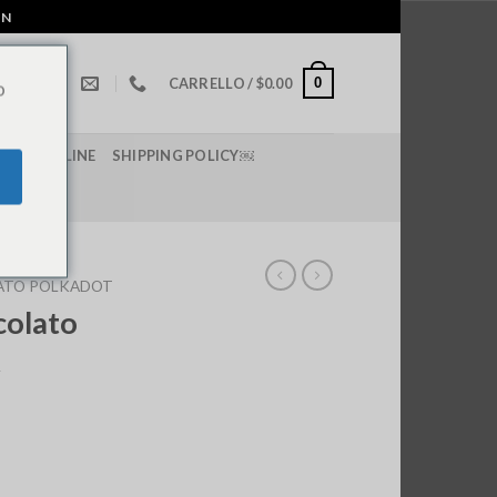
IN
0
CARRELLO /
$
0.00
o
I LSD ONLINE
SHIPPING POLICY￼
LATO POLKADOT
colato
t