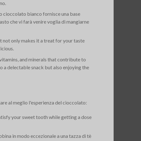
no.
oso cioccolato bianco fornisce una base
rasto che vi farà venire voglia di mangiarne
not only makes it a treat for your taste
icious.
vitamins, and minerals that contribute to
to a delectable snack but also enjoying the
are al meglio l'esperienza del cioccolato:
atisfy your sweet tooth while getting a dose
abbina in modo eccezionale a una tazza di tè