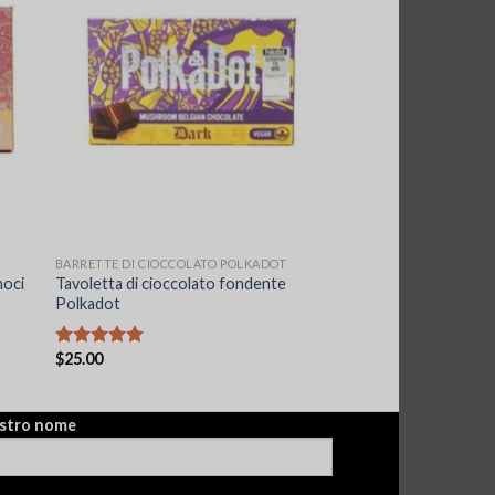
BARRETTE DI CIOCCOLATO POLKADOT
noci
Tavoletta di cioccolato fondente
Polkadot
$
25.00
Valutato
5.00
su 5
ostro nome