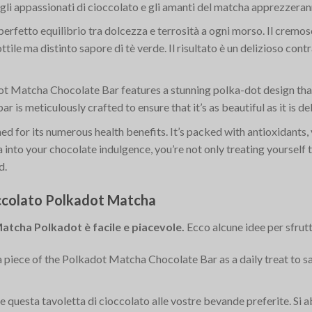
 gli appassionati di cioccolato e gli amanti del matcha apprezzeran
l perfetto equilibrio tra dolcezza e terrosità a ogni morso. Il crem
ile ma distinto sapore di tè verde. Il risultato è un delizioso cont
t Matcha Chocolate Bar features a stunning polka-dot design that 
r is meticulously crafted to ensure that it’s as beautiful as it is del
d for its numerous health benefits. It’s packed with antioxidants, 
 into your chocolate indulgence, you’re not only treating yourself 
d.
occolato Polkadot Matcha
atcha Polkadot è facile e piacevole.
Ecco alcune idee per sfrutt
 a piece of the Polkadot Matcha Chocolate Bar as a daily treat to s
e questa tavoletta di cioccolato alle vostre bevande preferite. Si 