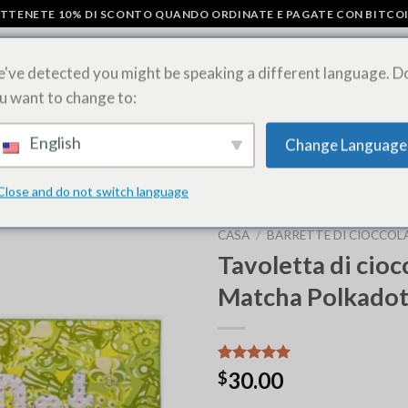
TTENETE 10% DI SCONTO QUANDO ORDINATE E PAGATE CON BITCO
've detected you might be speaking a different language. D
u want to change to:
I
BARRETTE DI CIOCCOLATO AI FUNGHI
ACQUISTARE FOGLIETTI D
English
Change Language
RAGGRUPPAMENTI DI ERBA
Close and do not switch language
CASA
/
BARRETTE DI CIOCCO
Tavoletta di cioc
Matcha Polkado
Valutato
6
30.00
$
5.00
su 5
su base di