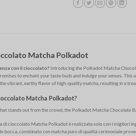
cioccolato Matcha Polkadot
enza con il cioccolato?
Introducing the Polkadot Matcha Chocolat
romises to enchant your taste buds and indulge your senses. This
 vibrant, earthy flavor of high-quality matcha, resulting in a treat t
 cioccolato Matcha Polkadot?
hat stands out from the crowd, the Polkadot Matcha Chocolate Bar
ta di cioccolato Matcha Polkadot è realizzata solo con i migliori in
te in bocca, combinato con matcha puro di qualità cerimoniale pro