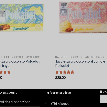
TTE DI CIOCCOLATO POLKADOT
BARRETTE DI CIOCCOLATO POLKADOT
tta di cioccolato Polkadot
Tavoletta di cioccolato al burro e 
rfinger
Polkadot
00
$
25.00
ato
Valutato
su 5
5.00
su 5
io account
Informazioni
Il v
olitica di spedizione
Chi siamo