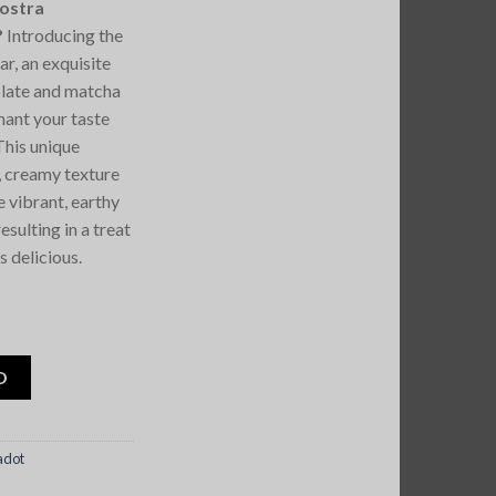
vostra
?
Introducing the
, an exquisite
olate and matcha
hant your taste
This unique
 creamy texture
e vibrant, earthy
esulting in a treat
is delicious.
colate bar
O
kadot