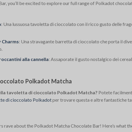
r, you’ll be excited to explore our full range of Polkadot chocola
o
: Una lussuosa tavoletta di cioccolato con il ricco gusto delle fr
ky Charms
: Una stravagante barretta di cioccolato che porta il dive
o.
occantini alla cannella
: Assaporate il gusto nostalgico dei cere
cioccolato Polkadot Matcha
della tavoletta di cioccolato Polkadot Matcha?
Potete facilment
te di cioccolato Polkadot
per trovare questa e altre fantastiche ta
rs rave about the Polkadot Matcha Chocolate Bar! Here’s what the