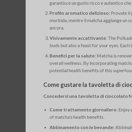
garantisce un gusto ricco e autentico che
Profilo aromatico delizioso
: Provate i
morbida, mentre il matcha aggiunge un sott
ancora.
Visivamente accattivante
: The Polkado
buds but also a feast for your eyes. Each ba
Benefici per la salute
: Matcha is renowne
overall wellness. By incorporating matcha
potential health benefits of this superfoo
Come gustare la tavoletta di ci
Concedersi una tavoletta di cioccolato M
Come trattamento giornaliero
: Enjoy
of matcha’s health benefits.
Abbinamento con le bevande
: Abbinat