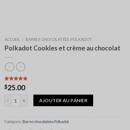
ACCUEIL
/
BARRES CHOCOLATÉES POLKADOT
Polkadot Cookies et crème au chocolat
Noté
6
5.00
25.00
$
sur 5 basé
sur
quantité de Polkadot Cookies and Cream Chocolate
notations
AJOUTER AU PANIER
client
Catégorie :
Barres chocolatées Polkadot