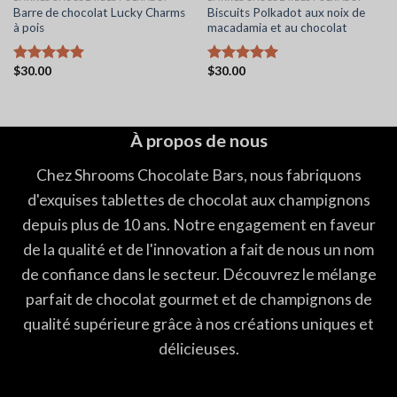
Barre de chocolat Lucky Charms
Biscuits Polkadot aux noix de
à pois
macadamia et au chocolat
$
30.00
$
30.00
Note
5.00
Note
5.00
sur 5
sur 5
À propos de nous
Chez Shrooms Chocolate Bars, nous fabriquons
d'exquises tablettes de chocolat aux champignons
depuis plus de 10 ans. Notre engagement en faveur
de la qualité et de l'innovation a fait de nous un nom
de confiance dans le secteur. Découvrez le mélange
parfait de chocolat gourmet et de champignons de
qualité supérieure grâce à nos créations uniques et
délicieuses.