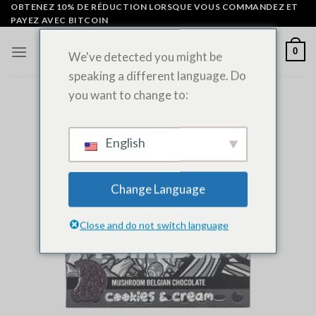
Skip
OBTENEZ 10% DE RÉDUCTION LORSQUE VOUS COMMANDEZ ET
PAYEZ AVEC BITCOIN
to
content
0
We've detected you might be
speaking a different language. Do
you want to change to:
English
Change Language
Close and do not switch language