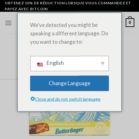
Skip
OBTENEZ 10% DE RÉDUCTION LORSQUE VOUS COMMANDEZ ET
PAYEZ AVEC BITCOIN
to
content
0
We've detected you might be
speaking a different language. Do
you want to change to:
English
Change Language
Close and do not switch language