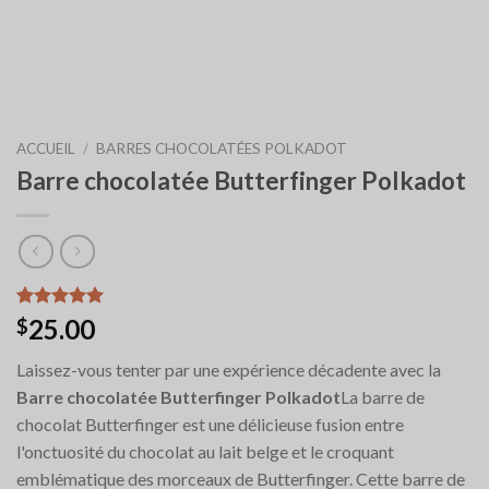
ACCUEIL
/
BARRES CHOCOLATÉES POLKADOT
Barre chocolatée Butterfinger Polkadot
Noté
6
5.00
25.00
$
sur 5 basé
sur
Laissez-vous tenter par une expérience décadente avec la
notations
client
Barre chocolatée Butterfinger Polkadot
La barre de
chocolat Butterfinger est une délicieuse fusion entre
l'onctuosité du chocolat au lait belge et le croquant
emblématique des morceaux de Butterfinger. Cette barre de