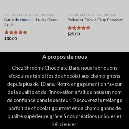
BARRES CHOCOLATÉES POLKADOT
BARRES CHOCOLATÉES POLKADOT
Barre de chocolat Lucky Charms
Polkadot Cookie Crisp Chocolat
à pois
$
25.00
Note
5.00
$
30.00
sur 5
Note
5.00
sur 5
À propos de nous
Chez Shrooms Chocolate Bars, nous fabriquons
d'exquises tablettes de chocolat aux champignons
depuis plus de 10 ans. Notre engagement en faveur
de la qualité et de l'innovation a fait de nous un nom
de confiance dans le secteur. Découvrez le mélange
parfait de chocolat gourmet et de champignons de
qualité supérieure grâce à nos créations uniques et
délicieuses.