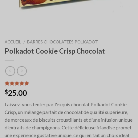
ACCUEIL
/
BARRES CHOCOLATÉES POLKADOT
Polkadot Cookie Crisp Chocolat
Noté
6
5.00
25.00
$
sur 5 basé
sur
Laissez-vous tenter par l'exquis chocolat Polkadot Cookie
notations
client
Crisp, un mélange parfait de chocolat de qualité supérieure,
de morceaux de biscuits croustillants et d'une infusion unique
d'extraits de champignons. Cette délicieuse friandise promet
une expérience gustative unique, ce qui en fait un choix idéal