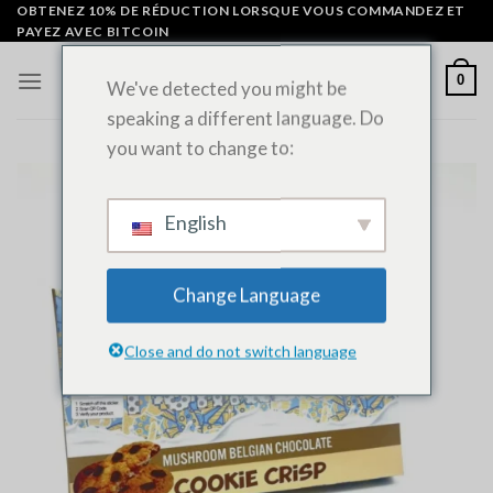
Skip
OBTENEZ 10% DE RÉDUCTION LORSQUE VOUS COMMANDEZ ET
PAYEZ AVEC BITCOIN
to
content
0
We've detected you might be
speaking a different language. Do
you want to change to:
English
Change Language
Close and do not switch language