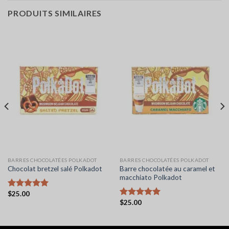
PRODUITS SIMILAIRES
BARRES CHOCOLATÉES POLKADOT
BARRES CHOCOLATÉES POLKADOT
Barre chocolatée au caramel et
Chocolat bretzel salé Polkadot
macchiato Polkadot
$
25.00
Note
5.00
$
25.00
sur 5
Note
5.00
sur 5