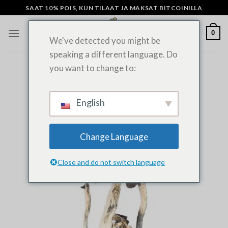
Siirry
SAAT 10% POIS, KUN TILAAT JA MAKSAT BITCOINILLA
sisältöön
0
We've detected you might be
speaking a different language. Do
you want to change to:
English
Change Language
Close and do not switch language