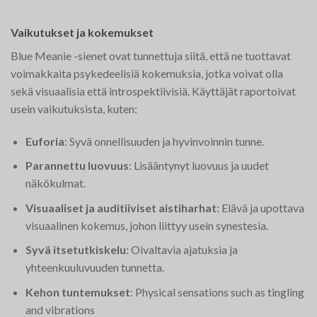
Vaikutukset ja kokemukset
Blue Meanie -sienet ovat tunnettuja siitä, että ne tuottavat
voimakkaita psykedeelisiä kokemuksia, jotka voivat olla
sekä visuaalisia että introspektiivisiä. Käyttäjät raportoivat
usein vaikutuksista, kuten:
Euforia
: Syvä onnellisuuden ja hyvinvoinnin tunne.
Parannettu luovuus
: Lisääntynyt luovuus ja uudet
näkökulmat.
Visuaaliset ja auditiiviset aistiharhat
: Elävä ja upottava
visuaalinen kokemus, johon liittyy usein synestesia.
Syvä itsetutkiskelu
: Oivaltavia ajatuksia ja
yhteenkuuluvuuden tunnetta.
Kehon tuntemukset
: Physical sensations such as tingling
and vibrations​