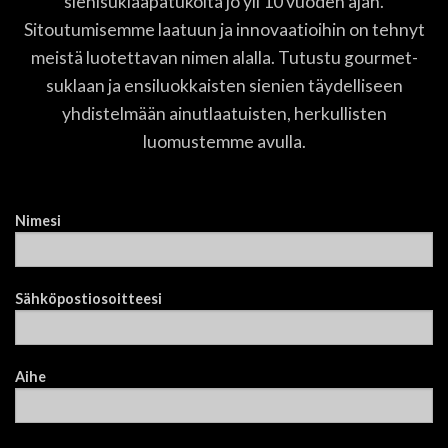
sienisuklaapatukoita jo yli 10 vuoden ajan.
Sitoutumisemme laatuun ja innovaatioihin on tehnyt
meistä luotettavan nimen alalla. Tutustu gourmet-
suklaan ja ensiluokkaisten sienien täydelliseen
yhdistelmään ainutlaatuisten, herkullisten
luomustemme avulla.
Nimesi
Sähköpostiosoitteesi
Aihe