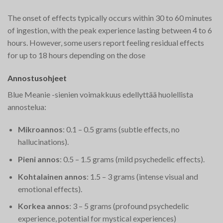
The onset of effects typically occurs within 30 to 60 minutes
of ingestion, with the peak experience lasting between 4 to 6
hours. However, some users report feeling residual effects
for up to 18 hours depending on the dose​
Annostusohjeet
Blue Meanie -sienien voimakkuus edellyttää huolellista
annostelua:
Mikroannos
: 0.1 – 0.5 grams (subtle effects, no
hallucinations).
Pieni annos
: 0.5 – 1.5 grams (mild psychedelic effects).
Kohtalainen annos
: 1.5 – 3 grams (intense visual and
emotional effects).
Korkea annos
: 3 – 5 grams (profound psychedelic
experience, potential for mystical experiences)​