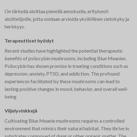
On tärkeää aloittaa pienellä annoksella, erityisesti
aloittelijoille, jotta voidaan arvioida yksilöllinen sietokyky ja
herkkyys.
Terapeuttiset hyödyt
Recent studies have highlighted the potential therapeutic
benefits of psilocybin mushrooms, including Blue Meanies.
Psilocybin has shown promise in treating conditions such as
depression, anxiety, PTSD, and addiction. The profound
experiences facilitated by these mushrooms can lead to
lasting positive changes in mood, behavior, and overall well-
being​
Viljelyvinkkejä
Cultivating Blue Meanie mushrooms requires a controlled
environment that mimics their natural habitat. They thrive in
substrates composed of dung or other organic matter. The