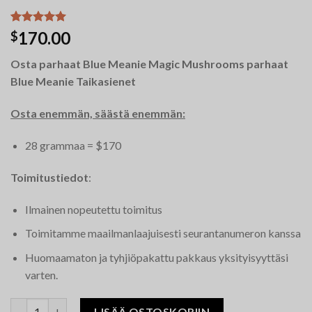
Arvio
12
5.00
170.00
$
5:stä
perustuen
Osta parhaat Blue Meanie Magic Mushrooms parhaat
asiakkaan
arvotukseen.
Blue Meanie Taikasienet
Osta enemmän, säästä enemmän:
28 grammaa = $170
Toimitustiedot
:
Ilmainen nopeutettu toimitus
Toimitamme maailmanlaajuisesti seurantanumeron kanssa
Huomaamaton ja tyhjiöpakattu pakkaus yksityisyyttäsi
varten.
Blue Meanie Magic Mushrooms määrä
LISÄÄ OSTOSKORIIN