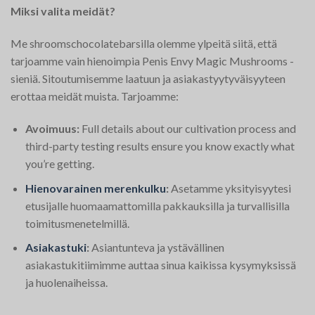
Miksi valita meidät?
Me shroomschocolatebarsilla olemme ylpeitä siitä, että
tarjoamme vain hienoimpia Penis Envy Magic Mushrooms -
sieniä. Sitoutumisemme laatuun ja asiakastyytyväisyyteen
erottaa meidät muista. Tarjoamme:
Avoimuus:
Full details about our cultivation process and
third-party testing results ensure you know exactly what
you’re getting.
Hienovarainen merenkulku
:
Asetamme yksityisyytesi
etusijalle huomaamattomilla pakkauksilla ja turvallisilla
toimitusmenetelmillä.
Asiakastuki
:
Asiantunteva ja ystävällinen
asiakastukitiimimme auttaa sinua kaikissa kysymyksissä
ja huolenaiheissa.