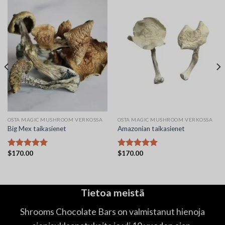
OSTA MAGIC MUSHROOM VERKOSSA
OSTA MAGIC MUSHROOM VERKOSSA
Big Mex taikasienet
Amazonian taikasienet
$
170.00
$
170.00
Arvostelu
Arvostelu
tuotteesta:
tuotteesta:
5.00
/ 5
5.00
/ 5
Tietoa meistä
Shrooms Chocolate Bars on valmistanut hienoja