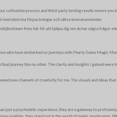
our cultivation process and third-party testing results ensure you 
itet med diskreta förpackningar och säkra leveransmetoder.
dtjänstteam finns här för att hjälpa dig om du har några frågor ell
m those who have embarked on journeys with Pearly Gates Magic M
ritual journey like no other. The clarity and insights I gained wer
 opened new channels of creativity for me. The visuals and ideas th
just a psychedelic experience; they are a gateway to profound per
nique qualities, they stand out in the world of magic mushrooms. W