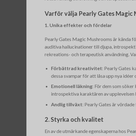
Varför välja Pearly Gates Magi
1. Unika effekter och fördelar
Pearly Gates Magic Mushrooms är kända för s
auditiva hallucinationer till djupa, introspe
rekreations- och terapeutisk användning. Van
Förbättrad kreativitet
: Pearly Gates k
dessa svampar för att låsa upp nya idéer 
Emotionell läkning
: För dem som söker 
introspektiva karaktären av upplevelsen 
Andlig tillväxt
: Pearly Gates är vördade
2. Styrka och kvalitet
En av de utmärkande egenskaperna hos Pearl