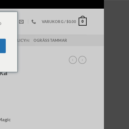
0
VARUKORG /
$
0.00
o
PPING POLICY￼
OGRÄSSTAMMAR
 ONLINE
ka
Magic