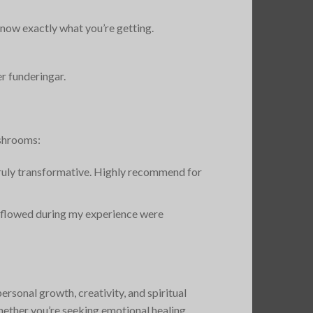
know exactly what you’re getting.
er funderingar.
ushrooms:
e truly transformative. Highly recommend for
at flowed during my experience were
sonal growth, creativity, and spiritual
hether you’re seeking emotional healing,