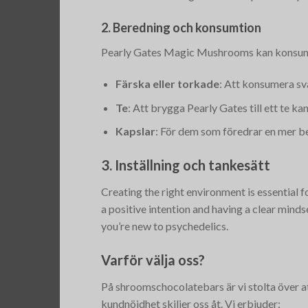
2. Beredning och konsumtion
Pearly Gates Magic Mushrooms kan konsumera
Färska eller torkade
: Att konsumera sva
Te
: Att brygga Pearly Gates till ett te 
Kapslar
: För dem som föredrar en mer b
3. Inställning och tankesätt
Creating the right environment is essential 
a positive intention and having a clear minds
you’re new to psychedelics.
Varför välja oss?
På shroomschocolatebars är vi stolta över a
kundnöjdhet skiljer oss åt. Vi erbjuder: