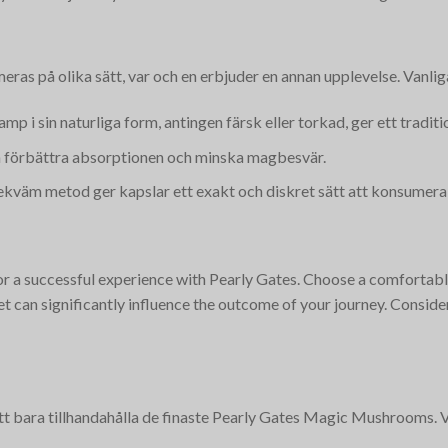
s på olika sätt, var och en erbjuder en annan upplevelse. Vanlig
mp i sin naturliga form, antingen färsk eller torkad, ger ett traditi
kan förbättra absorptionen och minska magbesvär.
ekväm metod ger kapslar ett exakt och diskret sätt att konsumer
for a successful experience with Pearly Gates. Choose a comfortable
et can significantly influence the outcome of your journey. Consider
tt bara tillhandahålla de finaste Pearly Gates Magic Mushrooms. 