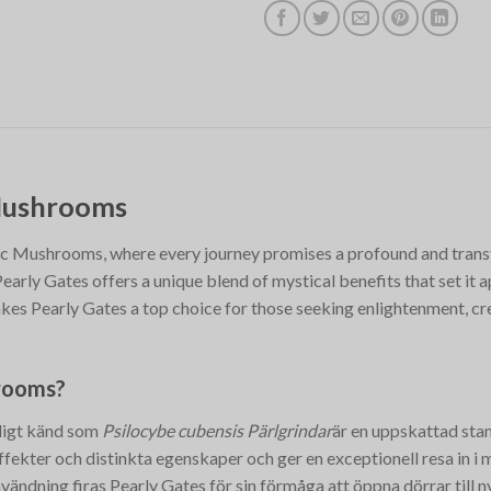
Mushrooms
c Mushrooms, where every journey promises a profound and trans
arly Gates offers a unique blend of mystical benefits that set it ap
es Pearly Gates a top choice for those seeking enlightenment, cre
rooms?
ligt känd som
Psilocybe cubensis Pärlgrindar
är en uppskattad st
ffekter och distinkta egenskaper och ger en exceptionell resa in i
nvändning firas Pearly Gates för sin förmåga att öppna dörrar till 