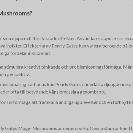
c Mushrooms?
ina djupa och flerskiktade effekter. Användare rapporterar en rad 
ktiva insikter. Effekterna av Pearly Gates kan variera beroende på 
liga fördelar inkluderar:
an stimulera kreativt tänkande och problemlösningsförmåga. Många
och perspektiv.
känslomässig katharsis kan Pearly Gates underlätta djupgående pe
leder ofta till betydande känslomässiga genombrott.
 för sin förmåga att framkalla andliga upplevelser och en förhöjd 
y Gates Magic Mushrooms är deras styrka. Denna stam är känd för