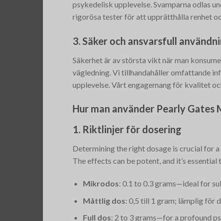
psykedelisk upplevelse. Svamparna odlas und
rigorösa tester för att upprätthålla renhet oc
3. Säker och ansvarsfull användn
Säkerhet är av största vikt när man konsum
vägledning. Vi tillhandahåller omfattande inf
upplevelse. Vårt engagemang för kvalitet oc
Hur man använder Pearly Gates
1. Riktlinjer för dosering
Determining the right dosage is crucial for 
The effects can be potent, and it’s essential
Mikrodos
: 0.1 to 0.3 grams—ideal for s
Måttlig dos
: 0,5 till 1 gram; lämplig för
Full dos
: 2 to 3 grams—for a profound psy