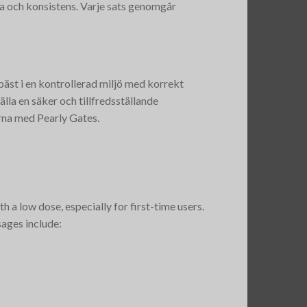
ka och konsistens. Varje sats genomgår
st i en kontrollerad miljö med korrekt
lla en säker och tillfredsställande
rna med Pearly Gates.
 a low dose, especially for first-time users.
sages include: