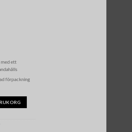
n med ett
andahålls
ad förpackning
s mängd
ARUKORG
e