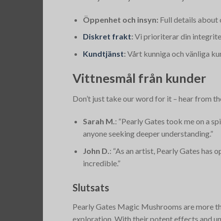
Öppenhet och insyn:
Full details about 
Diskret frakt
:
Vi prioriterar din integr
Kundtjänst
:
Vårt kunniga och vänliga kun
Vittnesmål från kunder
Don’t just take our word for it – hear fro
Sarah M.
: “Pearly Gates took me on a spi
anyone seeking deeper understanding.”
John D.
: “As an artist, Pearly Gates has
incredible.”
Slutsats
Pearly Gates Magic Mushrooms are more than 
exploration. With their potent effects and u