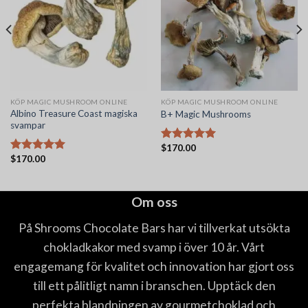
KÖP MAGIC MUSHROOM ONLINE
KÖP MAGIC MUSHROOM ONLINE
Albino Treasure Coast magiska
B+ Magic Mushrooms
svampar
$
170.00
Betygsatt
$
170.00
5.00
av 5
Betygsatt
5.00
av 5
Om oss
På Shrooms Chocolate Bars har vi tillverkat utsökta
chokladkakor med svamp i över 10 år. Vårt
engagemang för kvalitet och innovation har gjort oss
till ett pålitligt namn i branschen. Upptäck den
perfekta blandningen av gourmetchoklad och