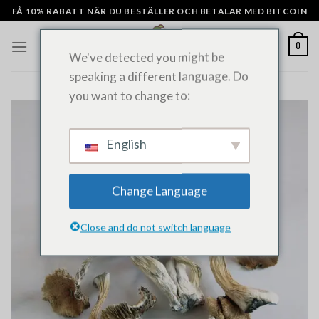
Hoppa
FÅ 10% RABATT NÄR DU BESTÄLLER OCH BETALAR MED BITCOIN
till
innehåll
0
We've detected you might be
speaking a different language. Do
you want to change to:
English
Change Language
Close and do not switch language