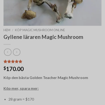
HEM
/
KÖP MAGIC MUSHROOM ONLINE
Gyllene läraren Magic Mushroom
Betygsatt
12
170.00
$
5.00
av 5
baserat på
Köp den bästa Golden Teacher Magic Mushroom
kundrecensioner
Köp mer, spara mer:
28 gram = $170