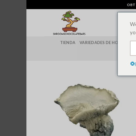
Ir
OBT
al
contenido
We
yo
TIENDA
VARIEDADES DE HONGOS M