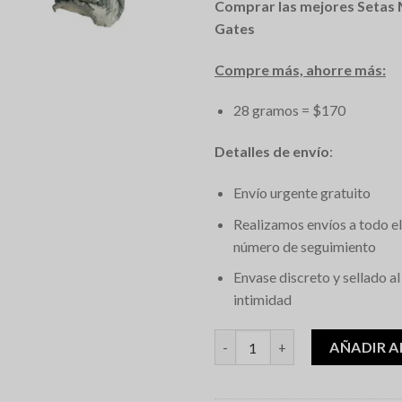
Comprar las mejores Setas 
base a
valoraciones
Gates
de clientes
Compre más, ahorre más:
28 gramos = $170
Detalles de envío
:
Envío urgente gratuito
Realizamos envíos a todo e
número de seguimiento
Envase discreto y sellado al
intimidad
Pearly Gates Magic Mushroom
AÑADIR A