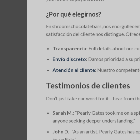
¿Por qué elegirnos?
En shroomschocolatebars, nos enorgullecemo
satisfacción del cliente nos distingue. Ofre
Transparencia:
Full details about our cu
Envío discreto
:
Damos prioridad a su pri
Atención al cliente
:
Nuestro competente y
Testimonios de clientes
Don’t just take our word for it – hear fro
Sarah M.
: “Pearly Gates took me on a spi
anyone seeking deeper understanding.”
John D.
: “As an artist, Pearly Gates has
incredible.”