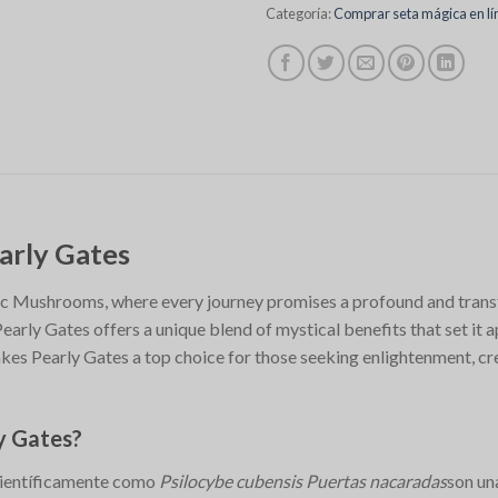
Categoría:
Comprar seta mágica en lí
arly Gates
c Mushrooms, where every journey promises a profound and trans
arly Gates offers a unique blend of mystical benefits that set it ap
es Pearly Gates a top choice for those seeking enlightenment, cre
y Gates?
científicamente como
Psilocybe cubensis Puertas nacaradas
son un