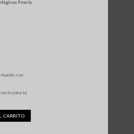
Mágicas Pearly
l mundo con
 vacío para su
s cantidad
L CARRITO