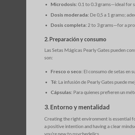
Microdosis
: 0.1 to 0.3 grams—ideal for
Dosis moderada
: De 0,5 a 1 gramo; ad
Dosis completa
: 2 to 3 grams—for a pro
2. Preparación y consumo
Las Setas Mágicas Pearly Gates pueden cons
son:
Fresco o seco
: El consumo de setas en s
Té
: La infusión de Pearly Gates puede me
Cápsulas
: Para quienes prefieren un mé
3. Entorno y mentalidad
Creating the right environment is essential 
a positive intention and having a clear minds
you’re new to psychedelics.