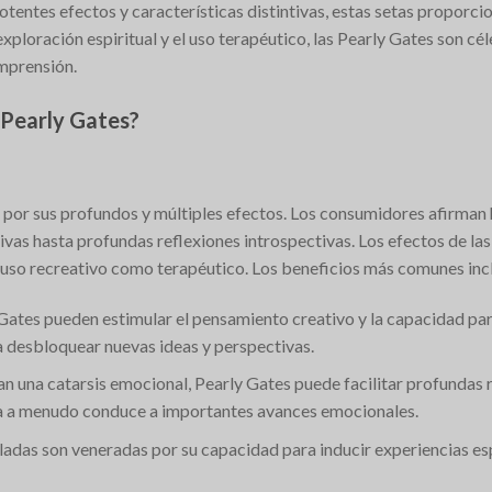
entes efectos y características distintivas, estas setas proporcion
exploración espiritual y el uso terapéutico, las Pearly Gates son cé
mprensión.
 Pearly Gates?
por sus profundos y múltiples efectos. Los consumidores afirman 
tivas hasta profundas reflexiones introspectivas. Los efectos de l
ara uso recreativo como terapéutico. Los beneficios más comunes inc
 Gates pueden estimular el pensamiento creativo y la capacidad pa
 desbloquear nuevas ideas y perspectivas.
an una catarsis emocional, Pearly Gates puede facilitar profundas r
cia a menudo conduce a importantes avances emocionales.
rladas son veneradas por su capacidad para inducir experiencias es