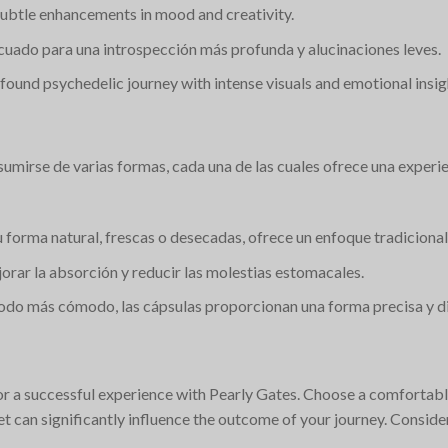
 subtle enhancements in mood and creativity.
ecuado para una introspección más profunda y alucinaciones leves.
found psychedelic journey with intense visuals and emotional insig
umirse de varias formas, cada una de las cuales ofrece una exper
u forma natural, frescas o desecadas, ofrece un enfoque tradicional
jorar la absorción y reducir las molestias estomacales.
todo más cómodo, las cápsulas proporcionan una forma precisa y di
for a successful experience with Pearly Gates. Choose a comfortable
et can significantly influence the outcome of your journey. Consider