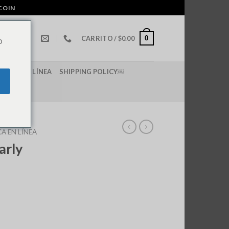
COIN
0
CARRITO /
$
0.00
o
E LSD EN LÍNEA
SHIPPING POLICY￼
A EN LÍNEA
arly