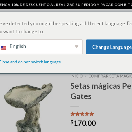
ENGA 10% DE DESCUENTO AL REALIZAR SU PEDIDO Y PAGAR CON BIT
've detected you might be speaking a different language. D
u want to change to:
ÁGICOS
BARRITAS DE CHOCOLATE CON SETAS
COMPRAR HOJAS D
English
Change Language
CEPAS DE MALAS HIERBAS
Close and do not switch language
INICIO
/
COMPRAR SETA MÁGIC
Setas mágicas Pe
Gates
Valorado
12
170.00
$
con
5.00
de 5 en