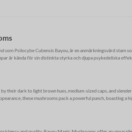
oms
 som Psilocybe Cubensis Bayou, är en anmärkningsvärd stam som
ar är kända för sin distinkta styrka och djupa psykedeliska effekt
 their dark to light brown hues, medium-sized caps, and slender 
e appearance, these mushrooms pack a powerful punch, boasting a 
consistency and quality, Bayou Magic Mushrooms offer an unparal