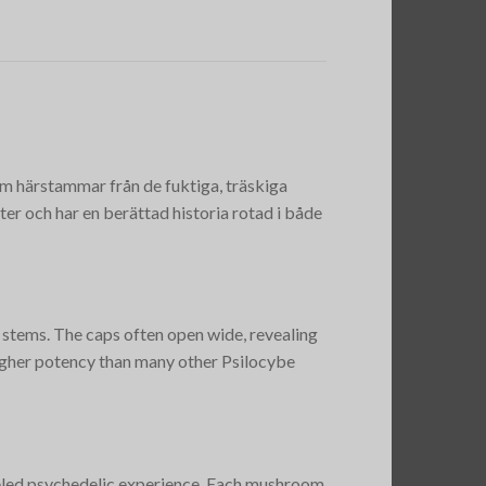
 härstammar från de fuktiga, träskiga
er och har en berättad historia rotad i både
stems. The caps often open wide, revealing
higher potency than many other Psilocybe
leled psychedelic experience. Each mushroom