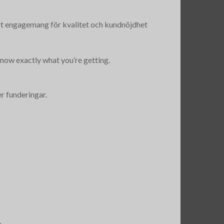
årt engagemang för kvalitet och kundnöjdhet
know exactly what you’re getting.
er funderingar.
.