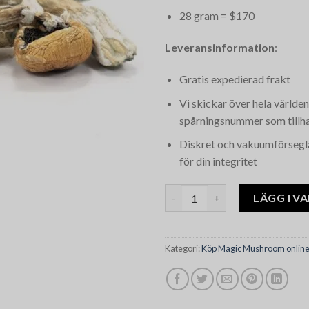
28 gram = $170
Leveransinformation
:
Gratis expedierad frakt
Vi skickar över hela världe
spårningsnummer som tillh
Diskret och vakuumförsegl
för din integritet
Bayou Magic Mushrooms män
LÄGG I V
Kategori:
Köp Magic Mushroom onlin