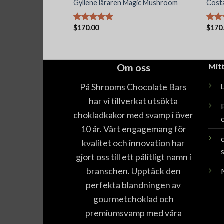
albana Magiska
Gyllene läraren Magic Mushroom
Costa
$
170.00
$
170
Betygsatt
Betyg
5.00
av 5
5.00
Om oss
Mit
På Shrooms Chocolate Bars
har vi tillverkat utsökta
chokladkakor med svamp i över
10 år. Vårt engagemang för
kvalitet och innovation har
gjort oss till ett pålitligt namn i
branschen. Upptäck den
perfekta blandningen av
gourmetchoklad och
premiumsvamp med våra