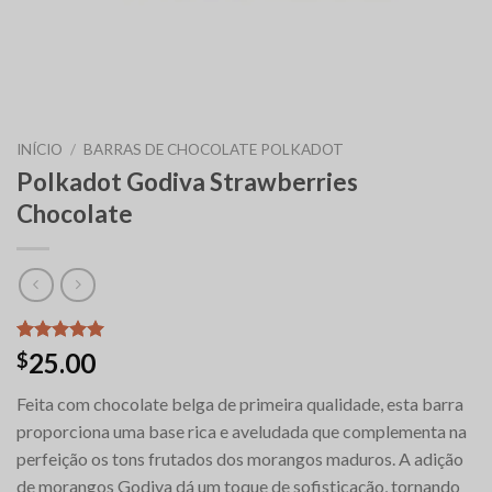
INÍCIO
/
BARRAS DE CHOCOLATE POLKADOT
Polkadot Godiva Strawberries
Chocolate
Classificado
6
25.00
$
com
5.00
em 5 com
Feita com chocolate belga de primeira qualidade, esta barra
base em
classificações
proporciona uma base rica e aveludada que complementa na
de clientes
perfeição os tons frutados dos morangos maduros. A adição
de morangos Godiva dá um toque de sofisticação, tornando