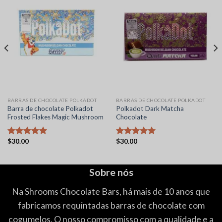
BARRAS DE CHOCOLATE POLKADOT
BARRAS DE CHOCOLATE POLKADOT
Barra de chocolate Polkadot
Polkadot Dark Matcha
Frosted Flakes Magic Mushroom
Chocolate
$
30.00
$
30.00
Avaliação
Avaliação
5.00
de 5
5.00
de 5
Sobre nós
Na Shrooms Chocolate Bars, há mais de 10 anos que
fabricamos requintadas barras de chocolate com
cogumelos. O nosso compromisso com a qualidade e a