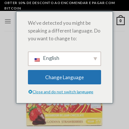
Saltar
OBTER 10% DE DESCONTO AO ENCOMENDAR E PAGAR COM
BITCOIN
para
o
0
We've detected you might be
conteúdo
speaking a different language. Do
you want to change to:
English
Change Language
Close and do not switch language