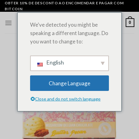
Saltar
OBTER 10% DE DESCONTO AO ENCOMENDAR E PAGAR COM
BITCOIN
para
o
0
We've detected you might be
conteúdo
speaking a different language. Do
you want to change to:
English
Change Language
Close and do not switch language