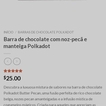
INÍCIO
/
BARRAS DE CHOCOLATE POLKADOT
Barra de chocolate com noz-pecã e
manteiga Polkadot
Classificado
6
25.00
$
com
5.00
em 5 com
Descubra a luxuosa mistura de sabores na barra de chocolate
base em
classificações
Polkadot Butter Pecan, uma fusão perfeita de rico chocolate
de clientes
belga, nozes pecan amanteigadas e a infusão mística de
cogumelos mágicos. Criada para aqueles que apreciam as