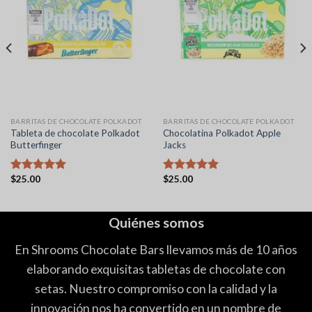
BARRITAS DE CHOCOLATE POLKADOT
BARRITAS DE CHOCOLATE POLKADOT
Tableta de chocolate Polkadot
Chocolatina Polkadot Apple
Butterfinger
Jacks
$
25.00
$
25.00
Valorado
Valorado
con
5.00
con
5.00
de 5
de 5
Quiénes somos
En Shrooms Chocolate Bars llevamos más de 10 años
elaborando exquisitas tabletas de chocolate con
setas. Nuestro compromiso con la calidad y la
innovación nos ha convertido en un nombre de