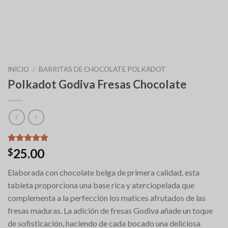
INICIO
/
BARRITAS DE CHOCOLATE POLKADOT
Polkadot Godiva Fresas Chocolate
Valorado
6
25.00
$
con
5.00
de 5 en
Elaborada con chocolate belga de primera calidad, esta
base a
valoraciones
tableta proporciona una base rica y aterciopelada que
de clientes
complementa a la perfección los matices afrutados de las
fresas maduras. La adición de fresas Godiva añade un toque
de sofisticación, haciendo de cada bocado una deliciosa