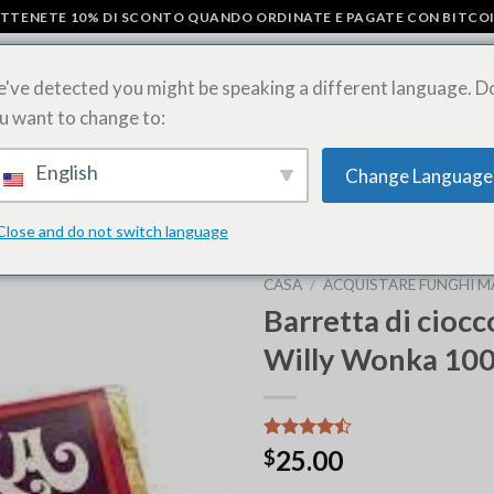
TTENETE 10% DI SCONTO QUANDO ORDINATE E PAGATE CON BITCO
've detected you might be speaking a different language. D
u want to change to:
I
BARRETTE DI CIOCCOLATO AI FUNGHI
ACQUISTARE FOGLIETTI D
English
Change Language
RAGGRUPPAMENTI DI ERBA
Close and do not switch language
CASA
/
ACQUISTARE FUNGHI MA
Barretta di ciocc
Willy Wonka 10
Valutato
9
25.00
$
4.44
su 5
su base di