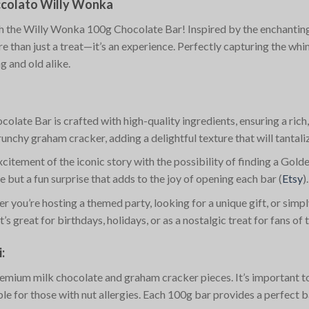
ioccolato Willy Wonka
 the Willy Wonka 100g Chocolate Bar! Inspired by the enchanting 
e than just a treat—it’s an experience. Perfectly capturing the whi
 and old alike.
late Bar is crafted with high-quality ingredients, ensuring a ric
runchy graham cracker, adding a delightful texture that will tantali
xcitement of the iconic story with the possibility of finding a Gold
le but a fun surprise that adds to the joy of opening each bar​
(
Etsy
)
​.
 you’re hosting a themed party, looking for a unique gift, or simpl
’s great for birthdays, holidays, or as a nostalgic treat for fans o
:
ium milk chocolate and graham cracker pieces. It’s important to no
able for those with nut allergies. Each 100g bar provides a perfect