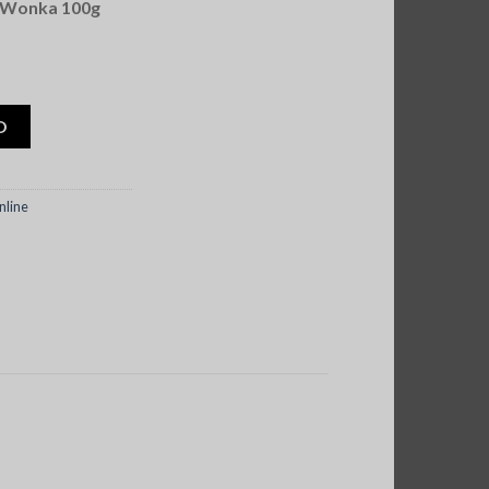
y Wonka 100g
ocolate Bar
O
nline