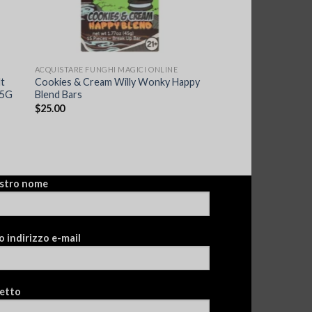
ACQUISTARE FUNGHI MAGICI ONLINE
lt
Cookies & Cream Willy Wonky Happy
.5G
Blend Bars
$
25.00
ostro nome
uo indirizzo e-mail
etto