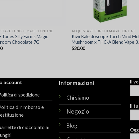
STARE FUNGHI MAGICI ONLINE
ACQUISTARE FUNGHI MAGICI ONLINE
y Tunes Silly Farms Magic
Kiwi Kaleidoscope Torch Mind Me
room Chocolate 7G
Mushroom x THC-A Blend Vape 3
00
$
30.00
io account
Informazioni
Il v
olitica di spedizione
Chi siamo
Il t
Politica di rimborso e
Negozio
restituzione
Blog
barrette di cioccolato ai
Ogg
funghi