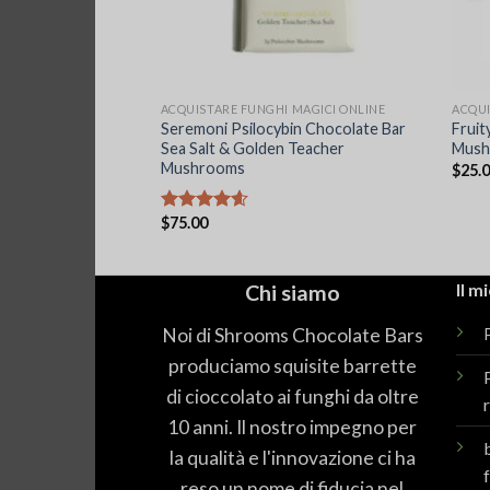
 MAGICI ONLINE
ACQUISTARE FUNGHI MAGICI ONLINE
ACQUI
 Farms Magic
Seremoni Psilocybin Chocolate Bar
Fruit
ate
Sea Salt & Golden Teacher
Mush
Mushrooms
$
25.
$
75.00
Valutato
4.56
su 5
Chi siamo
Il m
Noi di Shrooms Chocolate Bars
P
produciamo squisite barrette
di cioccolato ai funghi da oltre
10 anni. Il nostro impegno per
la qualità e l'innovazione ci ha
reso un nome di fiducia nel