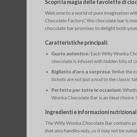
Scopri la magia delle tavolette di c
Welcome to a world of pure imagination with
Chocolate Factory,” this chocolate bar is mor
chocolate bar promises to delight both young
Caratteristiche principali:
Gusto autentico:
Each Willy Wonka Choco
chocolate is infused with hidden bits of c
Biglietto d'oro a sorpresa:
Relive the e
tickets are not just a nod to the classic ta
Perfetto per tutte le occasioni:
Whether
Wonka Chocolate Bar is an ideal choice. It
Ingredienti e informazioni nutrizionali
The Willy Wonka Chocolate Bar contains prem
that also handles nuts, so it may not be suit