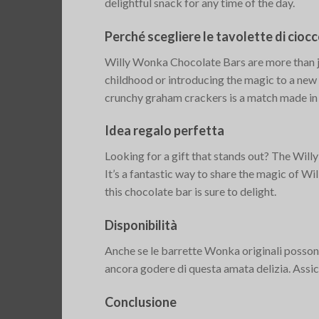
delightful snack for any time of the day.
Perché scegliere le tavolette di cio
Willy Wonka Chocolate Bars are more than ju
childhood or introducing the magic to a new 
crunchy graham crackers is a match made in h
Idea regalo perfetta
Looking for a gift that stands out? The Wil
It’s a fantastic way to share the magic of Wil
this chocolate bar is sure to delight.
Disponibilità
Anche se le barrette Wonka originali possono 
ancora godere di questa amata delizia. Assicu
Conclusione