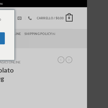
IN
0
CARRELLO /
$
0.00
o
I LSD ONLINE
SHIPPING POLICY￼
GICI ONLINE
olato
0g