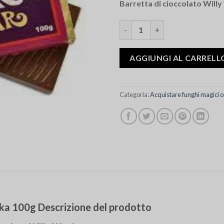
Barretta di cioccolato Will
recensioni
Quantità Willy Wonka 100g Ch
AGGIUNGI AL CARRELL
Categoria:
Acquistare funghi magici o
nka 100g Descrizione del prodotto