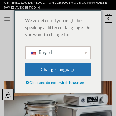
Skip
OBTENEZ 10% DE RÉDUCTION LORSQUE VOUS COMMANDEZ ET
PAYEZ AVEC BITCOIN
to
content
0
We've detected you might be
speaking a different language. Do
you want to change to:
NOUVELLES GÉNÉRALES
Comment conserver les
champignons magiques et les
English
produits à base de psilocybine ?
Change Language
POSTÉ LE
AVRIL 15, 2022
PAR
ADMIN
Close and do not switch language
15
Avr