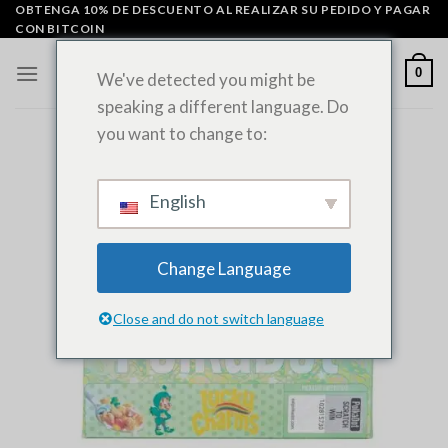
Ir
OBTENGA 10% DE DESCUENTO AL REALIZAR SU PEDIDO Y PAGAR
CON BITCOIN
al
contenido
0
We've detected you might be
speaking a different language. Do
you want to change to:
English
Change Language
Close and do not switch language