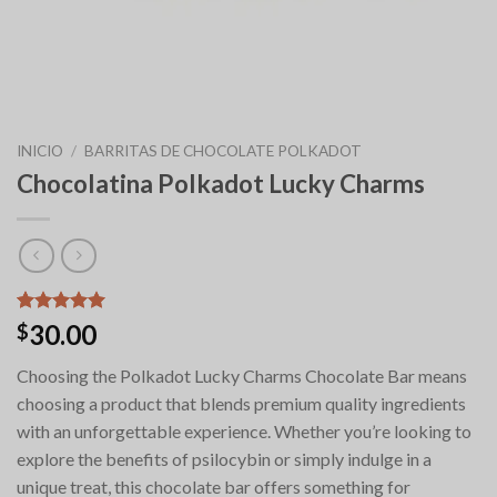
INICIO
/
BARRITAS DE CHOCOLATE POLKADOT
Chocolatina Polkadot Lucky Charms
Valorado
6
30.00
$
con
5.00
de 5 en
Choosing the Polkadot Lucky Charms Chocolate Bar means
base a
valoraciones
choosing a product that blends premium quality ingredients
de clientes
with an unforgettable experience. Whether you’re looking to
explore the benefits of psilocybin or simply indulge in a
unique treat, this chocolate bar offers something for