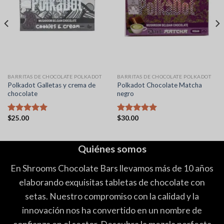
BARRITAS DE CHOCOLATE POLKADOT
BARRITAS DE CHOCOLATE POLKADOT
Polkadot Galletas y crema de
Polkadot Chocolate Matcha
chocolate
negro
$
25.00
$
30.00
Valorado
Valorado
con
5.00
con
5.00
de 5
de 5
Quiénes somos
En Shrooms Chocolate Bars llevamos más de 10 años
elaborando exquisitas tabletas de chocolate con
setas. Nuestro compromiso con la calidad y la
innovación nos ha convertido en un nombre de