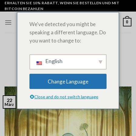
Zum
ERHALTEN SIE 10% RABATT, WENN SIE BESTELLEN UND MIT
BITCOIN BEZAHLEN
Inhalt
springen
0
We've detected you might be
speaking a different language. Do
you want to change to:
ALLGEMEINE NACHRICHTEN
Einführung in die Psilocybin-Pilz-
Entgiftung und -Entzug
English
VERÖFFENTLICHT AM
MÄRZ 22, 2022
VON
ADMIN
Change Language
Close and do not switch language
22
März