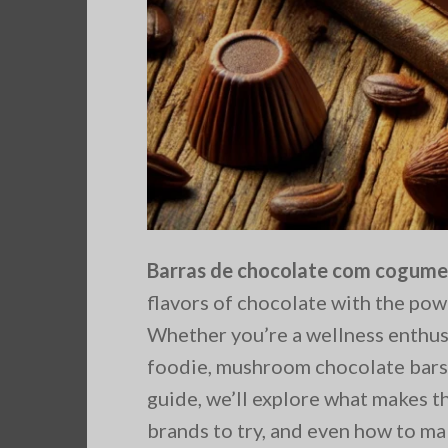
Barras de chocolate com cogume
flavors of chocolate with the pow
Whether you’re a wellness enthusi
foodie, mushroom chocolate bars ar
guide, we’ll explore what makes th
brands to try, and even how to m