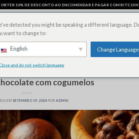
OBTER 10% DE DESCONTO AO ENCOMENDAR E PAGAR COM BITCOIN
've detected you might be speaking a different language. D
u want to change to:
COS
BARRAS DE CHOCOLATE COM COGUMELOS
COMPRAR FOLHAS
English
Change Language
ESTIRPES DE ERVAS DANINHAS
Close and do not switch language
NOTÍCIAS GERAIS
chocolate com cogumelos
ADO EM
SETEMBRO 19, 2024
POR
ADMIN