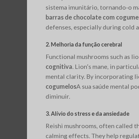
sistema imunitário, tornando-o ma
barras de chocolate com cogume
defenses, especially during cold a
2.
Melhoria da função cerebral
Functional mushrooms such as li
cognitiva
. Lion’s mane, in partic
mental clarity. By incorporating l
cogumelos
A sua saúde mental po
diminuir.
3.
Alívio do stress e da ansiedade
Reishi mushrooms, often called th
calming effects. They help regula