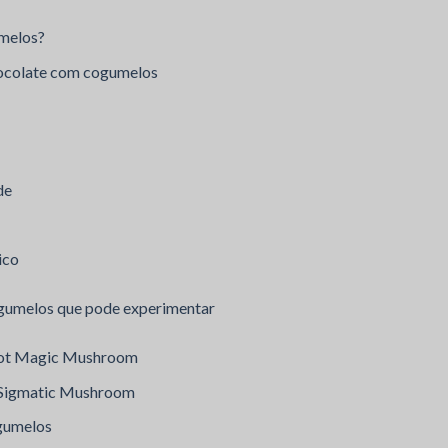
umelos?
hocolate com cogumelos
de
ico
ogumelos que pode experimentar
aDot Magic Mushroom
e Sigmatic Mushroom
ogumelos