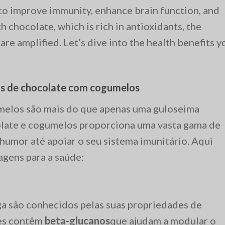
y to improve immunity, enhance brain function, and
h chocolate, which is rich in antioxidants, the
re amplified. Let’s dive into the health benefits y
ras de chocolate com cogumelos
melos são mais do que apenas uma guloseima
late e cogumelos proporciona uma vasta gama de
humor até apoiar o seu sistema imunitário. Aqui
agens para a saúde:
a são conhecidos pelas suas propriedades de
les contêm
beta-glucanos
que ajudam a modular o