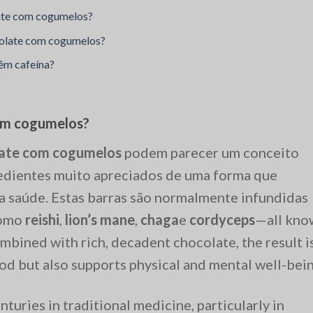
ate com cogumelos?
colate com cogumelos?
êm cafeína?
com cogumelos?
late com cogumelos
podem parecer um conceito
redientes muito apreciados de uma forma que
 a saúde. Estas barras são normalmente infundidas
como
reishi
,
lion’s mane
,
chaga
e
cordyceps
—all kno
mbined with rich, decadent chocolate, the result i
od but also supports physical and mental well-bein
turies in traditional medicine, particularly in