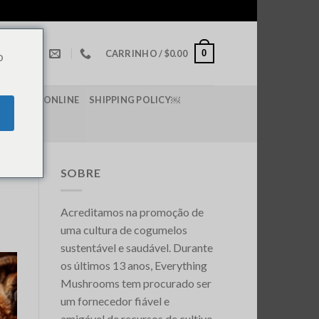
0
CARRINHO /
$
0.00
o
 DE LSD ONLINE
SHIPPING POLICY￼
SOBRE
Acreditamos na promoção de
uma cultura de cogumelos
sustentável e saudável. Durante
os últimos 13 anos, Everything
Mushrooms tem procurado ser
um fornecedor fiável e
amigável de recursos de cultivo