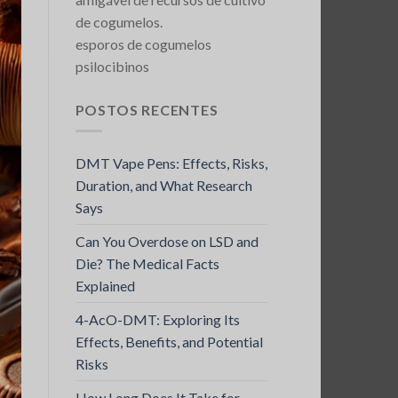
de cogumelos.
esporos de cogumelos
psilocibinos
POSTOS RECENTES
DMT Vape Pens: Effects, Risks,
Duration, and What Research
Says
Can You Overdose on LSD and
Die? The Medical Facts
Explained
4-AcO-DMT: Exploring Its
Effects, Benefits, and Potential
Risks
How Long Does It Take for