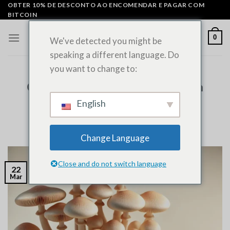
Saltar
OBTER 10% DE DESCONTO AO ENCOMENDAR E PAGAR COM
BITCOIN
para
o
0
We've detected you might be
conteúdo
speaking a different language. Do
you want to change to:
NOTÍCIAS GERAIS
Quanto custam os cogumelos com
psilocibina?
English
PUBLICADO EM
MARÇO 22, 2022
POR
ADMIN
Change Language
Close and do not switch language
22
Mar