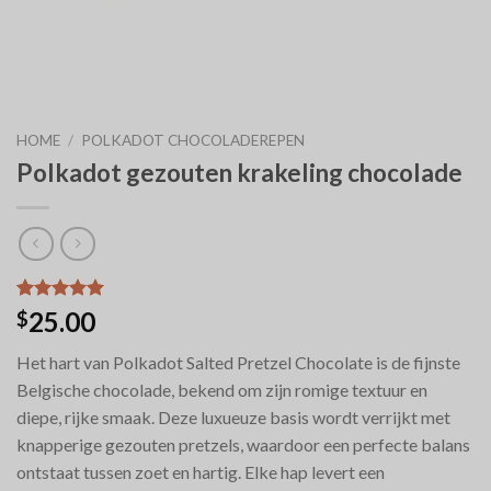
HOME
/
POLKADOT CHOCOLADEREPEN
Polkadot gezouten krakeling chocolade
Waardering
6
25.00
$
5.00
op 5
gebaseerd
Het hart van Polkadot Salted Pretzel Chocolate is de fijnste
op
klantbeoordelingen
Belgische chocolade, bekend om zijn romige textuur en
diepe, rijke smaak. Deze luxueuze basis wordt verrijkt met
knapperige gezouten pretzels, waardoor een perfecte balans
ontstaat tussen zoet en hartig. Elke hap levert een