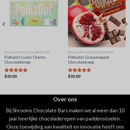
POLKADOT CHOCOLADEREPEN
POLKADOT CHOCOLADEREPEN
Polkadot Lucky Charms
Polkadot Granaatappel
Chocoladereep
Chocoladereep
$
30.00
$
30.00
Waardering
Waardering
5.00
uit 5
5.00
uit 5
Over ons
Bij Shrooms Chocolate Bars maken we al meer dan 10
jaar heerlijke chocoladerepen van paddenstoelen.
Onze toewijding aan kwaliteit en innovatie heeft ons