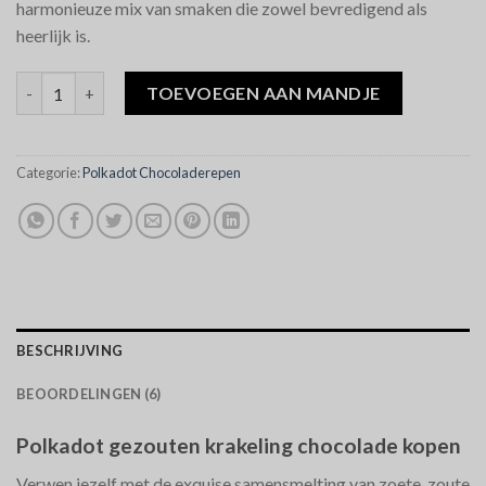
harmonieuze mix van smaken die zowel bevredigend als
heerlijk is.
Polkadot Salted Pretzel Chocolate hoeveelheid
TOEVOEGEN AAN MANDJE
Categorie:
Polkadot Chocoladerepen
BESCHRIJVING
BEOORDELINGEN (6)
Polkadot gezouten krakeling chocolade kopen
Verwen jezelf met de exquise samensmelting van zoete, zoute