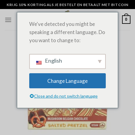
Overslaan
KRIJG 10% KORTING ALS JE BESTELT EN BETAALT MET BITCOIN
naar
inhoud
0
We've detected you might be
speaking a different language. Do
you want to change to:
English
Change Language
Close and do not switch language