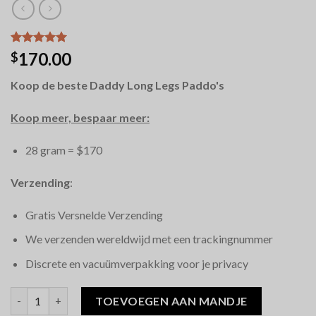
Waardering
12
170.00
$
5.00
op 5
gebaseerd
Koop de beste Daddy Long Legs Paddo's
op
klantbeoordelingen
Koop meer, bespaar meer:
28 gram = $170
Verzending
:
Gratis Versnelde Verzending
We verzenden wereldwijd met een trackingnummer
Discrete en vacuümverpakking voor je privacy
Daddy Long Legs Magic Mushrooms hoeveelheid
TOEVOEGEN AAN MANDJE