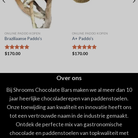
ONLINE PADDO KOPEN
ONLINE PADDO KOPEN
Braziliaanse Paddo's
A+ Paddo's
$
170.00
$
170.00
Waardering
Waardering
5.00
uit 5
5.00
uit 5
Over ons
Bij Shrooms Chocolate Bars maken we al meer dan 10
jaar heerlijke chocoladerepen van paddenstoelen.
Onze toewijding aan kwaliteit en innovatie heeft ons
tot een vertrouwde naam in de industrie gemaakt.
Ontdek de perfecte mix van gastronomische
chocolade en paddenstoelen van topkwaliteit met