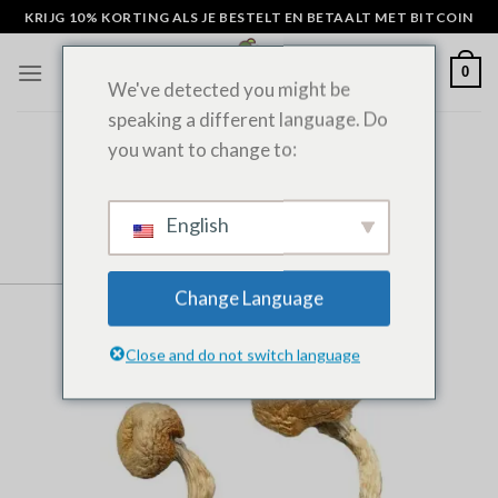
Overslaan
KRIJG 10% KORTING ALS JE BESTELT EN BETAALT MET BITCOIN
naar
inhoud
0
We've detected you might be
speaking a different language. Do
you want to change to:
English
Change Language
Close and do not switch language