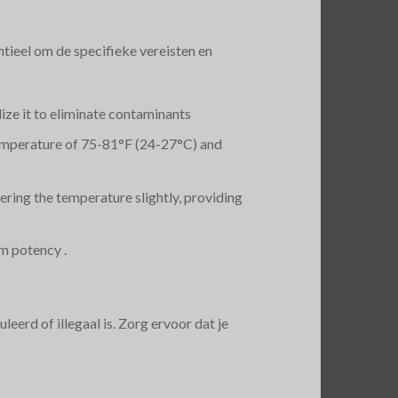
ntieel om de specifieke vereisten en
lize it to eliminate contaminants​
 temperature of 75-81°F (24-27°C) and
ering the temperature slightly, providing
 potency​ .
eerd of illegaal is. Zorg ervoor dat je