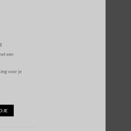
g
met een
ing voor je
rooms hoeveelheid
DJE