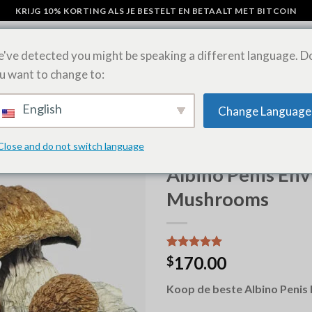
KRIJG 10% KORTING ALS JE BESTELT EN BETAALT MET BITCOIN
've detected you might be speaking a different language. D
u want to change to:
AMPIGNON CHOCOLADE REPEN
LSD-VELLEN ONLINE KOPEN
SHIP
English
Change Language
Close and do not switch language
HOME
/
ONLINE PADDO KOPE
Albino Penis En
Mushrooms
Waardering
12
170.00
$
5.00
op 5
gebaseerd
Koop de beste Albino Penis
op
klantbeoordelingen