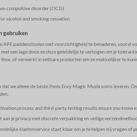
ve-compulsive disorder (OCD)​ ​
for alcohol and smoking cessation​ ​
n gebruiken
om APE paddenstoelen met voorzichtigheid te benaderen, vooral v
et een lage dosis en deze geleidelijk te verhogen om je toleranti
hee, of verwerkt in eetbare producten om ze makkelijker te kun
p dat we alleen de beste Penis Envy Magic Mushrooms leveren. Onz
den:
ltivation process and third-party testing results ensure you know e
t aan je privacy met discrete verpakking en veilige verzendmethod
ndelijke klantenservice staat klaar om je te helpen bij vragen of 