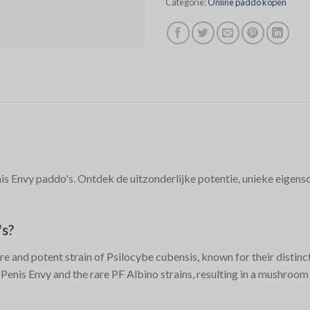
Categorie:
Online paddo kopen
is Envy paddo's. Ontdek de uitzonderlijke potentie, unieke eigen
's?
e and potent strain of Psilocybe cubensis, known for their distin
r Penis Envy and the rare PF Albino strains, resulting in a mushroom t