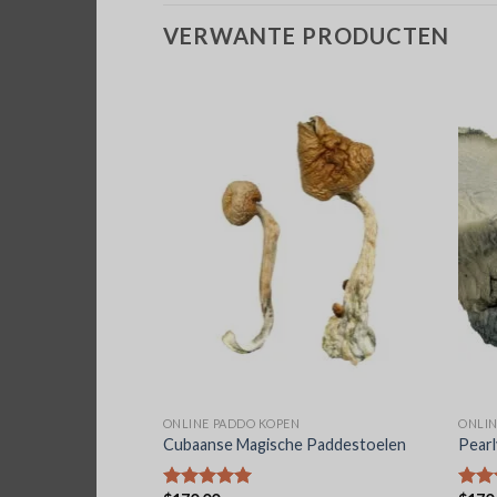
VERWANTE PRODUCTEN
N
ONLINE PADDO KOPEN
ONLIN
oms
Cubaanse Magische Paddestoelen
Pearl