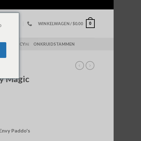
0
WINKELWAGEN /
$
0.00
o
PING POLICY￼
ONKRUIDSTAMMEN
N
vy Magic
 Envy Paddo's