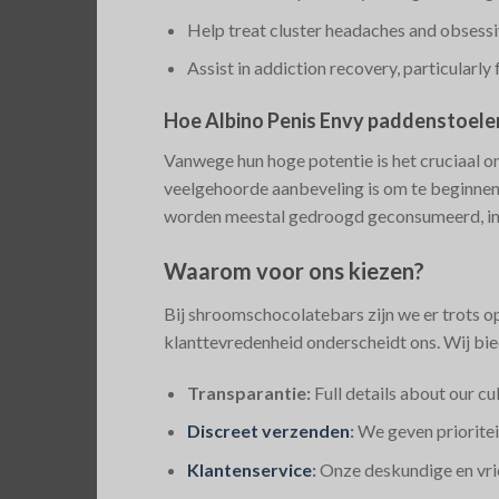
Help treat cluster headaches and obsessi
Assist in addiction recovery, particularly 
Hoe Albino Penis Envy paddenstoele
Vanwege hun hoge potentie is het cruciaal 
veelgehoorde aanbeveling is om te beginnen m
worden meestal gedroogd geconsumeerd, in t
Waarom voor ons kiezen?
Bij shroomschocolatebars zijn we er trots o
klanttevredenheid onderscheidt ons. Wij bie
Transparantie:
Full details about our cu
Discreet verzenden
:
We geven prioritei
Klantenservice
:
Onze deskundige en vrie