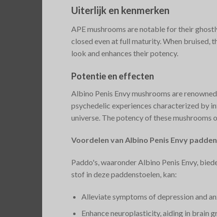
Uiterlijk en kenmerken
APE mushrooms are notable for their ghostly
closed even at full maturity. When bruised, th
look and enhances their potency.
Potentie en effecten
Albino Penis Envy mushrooms are renowned fo
psychedelic experiences characterized by int
universe. The potency of these mushrooms oft
Voordelen van Albino Penis Envy padde
Paddo's, waaronder Albino Penis Envy, bied
stof in deze paddenstoelen, kan:
Alleviate symptoms of depression and anx
Enhance neuroplasticity, aiding in brain gr