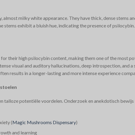
, almost milky white appearance. They have thick, dense stems and
e stems exhibit a bluish hue, indicating the presence of psilocybin​
r their high psilocybin content, making them one of the most pot
ense visual and auditory hallucinations, deep introspection, and a
en results in a longer-lasting and more intense experience compar
nstoelen
en talloze potentiële voordelen. Onderzoek en anekdotisch bewijs
iety​
(
Magic Mushrooms Dispensary
)
owth and learning​ ​