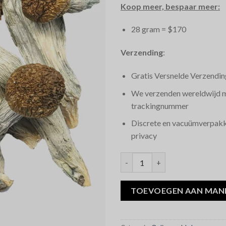
Koop meer, bespaar meer:
28 gram = $170
Verzending
:
Gratis Versnelde Verzendin
We verzenden wereldwijd 
trackingnummer
Discrete en vacuümverpakk
privacy
Albino Penis Envy Magic Mush
TOEVOEGEN AAN MAN