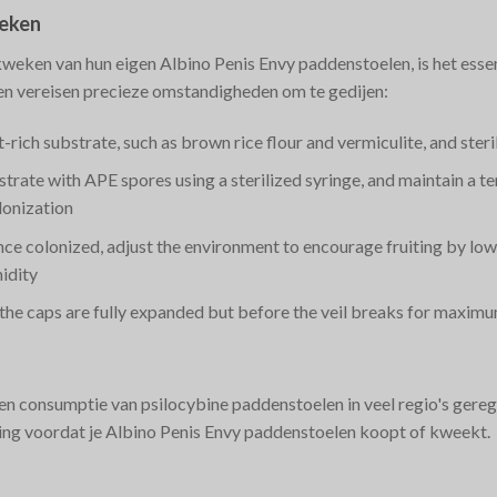
weken
kweken van hun eigen Albino Penis Envy paddenstoelen, is het esse
en vereisen precieze omstandigheden om te gedijen:
t-rich substrate, such as brown rice flour and vermiculite, and steri
ubstrate with APE spores using a sterilized syringe, and maintain a
onization​
nce colonized, adjust the environment to encourage fruiting by low
idity​
he caps are fully expanded but before the veil breaks for maximum
n consumptie van psilocybine paddenstoelen in veel regio's geregul
ing voordat je Albino Penis Envy paddenstoelen koopt of kweekt.