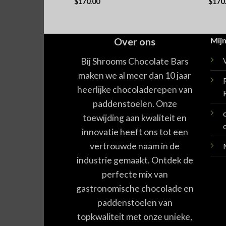
$
170.00
$
170
Waardering
Waar
5.00
uit 5
5.00
Over ons
Mijn
Bij Shrooms Chocolate Bars
maken we al meer dan 10 jaar
heerlijke chocoladerepen van
paddenstoelen. Onze
toewijding aan kwaliteit en
innovatie heeft ons tot een
vertrouwde naam in de
industrie gemaakt. Ontdek de
perfecte mix van
gastronomische chocolade en
paddenstoelen van
topkwaliteit met onze unieke,