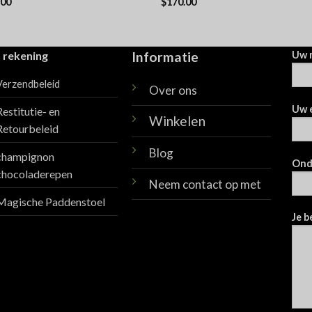
.00
$
170.00
dering
Waardering
uit 5
5.00
uit 5
 rekening
Informatie
Uw 
Verzendbeleid
Over ons
Uw 
Restitutie- en
Winkelen
Retourbeleid
Blog
champignon
Ond
chocoladerepen
Neem contact op met
Magische Paddenstoel
Je b