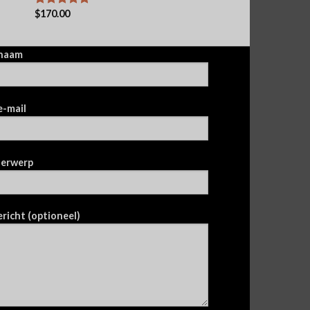
$
170.00
Waardering
5.00
uit 5
naam
e-mail
erwerp
ericht (optioneel)