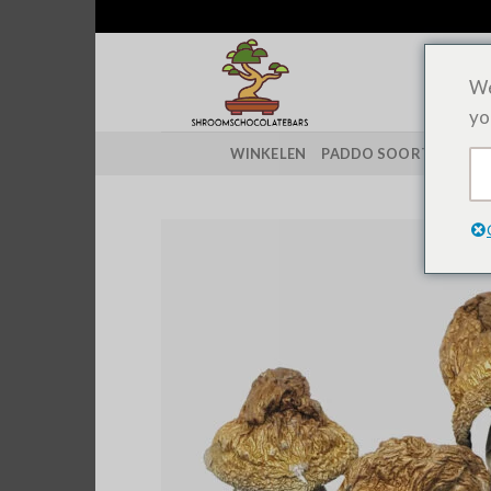
Overslaan
naar
inhoud
We
yo
WINKELEN
PADDO SOORTEN
CH