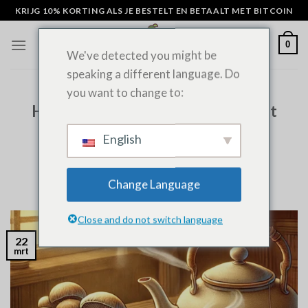
Overslaan
KRIJG 10% KORTING ALS JE BESTELT EN BETAALT MET BITCOIN
naar
inhoud
0
We've detected you might be
speaking a different language. Do
you want to change to:
ALGEMEEN NIEUWS
Hoe maak je paddenstoel thee met
Psilocybine paddenstoelen: Een
English
complete gids
Change Language
GEPLAATST OP
MAART 22, 2022
DOOR
ADMIN
Close and do not switch language
22
mrt