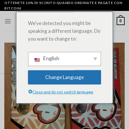
Vai
OTTENETE 10% DI SCONTO QUANDO ORDINATE E PAGATE CON
BITCOIN
al
contenuto
0
We've detected you might be
speaking a different language. Do
you want to change to:
English
Change Language
Close and do not switch language