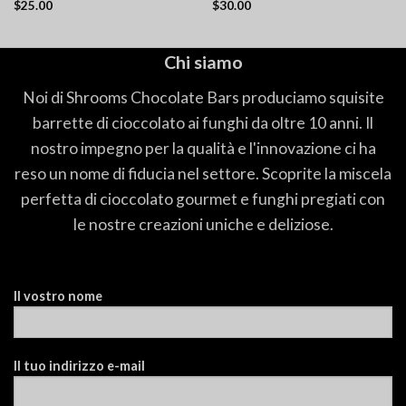
$
25.00
$
30.00
Valutato
Valutato
4.60
su 5
4.60
su 5
Chi siamo
Noi di Shrooms Chocolate Bars produciamo squisite
barrette di cioccolato ai funghi da oltre 10 anni. Il
nostro impegno per la qualità e l'innovazione ci ha
reso un nome di fiducia nel settore. Scoprite la miscela
perfetta di cioccolato gourmet e funghi pregiati con
le nostre creazioni uniche e deliziose.
Il vostro nome
Il tuo indirizzo e-mail