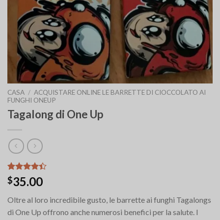
CASA
/
ACQUISTARE ONLINE LE BARRETTE DI CIOCCOLATO AI
FUNGHI ONEUP
Tagalong di One Up
Valutato
5
35.00
$
4.40
su 5
su base di
Oltre al loro incredibile gusto, le barrette ai funghi Tagalongs
recensioni
di One Up offrono anche numerosi benefici per la salute. I