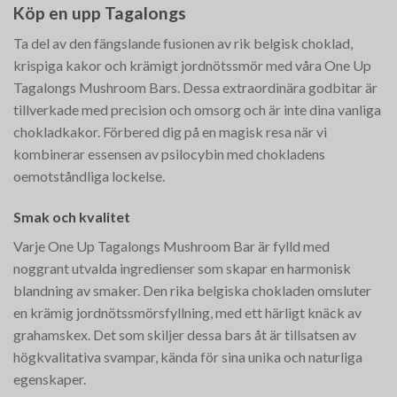
Köp en upp Tagalongs
Ta del av den fängslande fusionen av rik belgisk choklad,
krispiga kakor och krämigt jordnötssmör med våra One Up
Tagalongs Mushroom Bars. Dessa extraordinära godbitar är
tillverkade med precision och omsorg och är inte dina vanliga
chokladkakor. Förbered dig på en magisk resa när vi
kombinerar essensen av psilocybin med chokladens
oemotståndliga lockelse.
Smak och kvalitet
Varje One Up Tagalongs Mushroom Bar är fylld med
noggrant utvalda ingredienser som skapar en harmonisk
blandning av smaker. Den rika belgiska chokladen omsluter
en krämig jordnötssmörsfyllning, med ett härligt knäck av
grahamskex. Det som skiljer dessa bars åt är tillsatsen av
högkvalitativa svampar, kända för sina unika och naturliga
egenskaper.