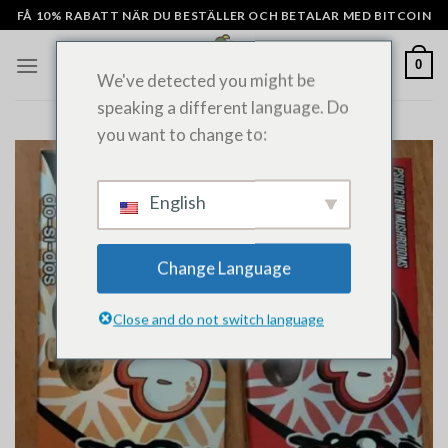
Hoppa
FÅ 10% RABATT NÄR DU BESTÄLLER OCH BETALAR MED BITCOIN
till
innehåll
0
We've detected you might be
speaking a different language. Do
you want to change to:
English
Change Language
Close and do not switch language