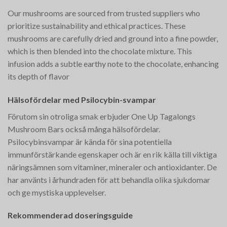
Our mushrooms are sourced from trusted suppliers who
prioritize sustainability and ethical practices. These
mushrooms are carefully dried and ground into a fine powder,
which is then blended into the chocolate mixture. This
infusion adds a subtle earthy note to the chocolate, enhancing
its depth of flavor​
Hälsofördelar med Psilocybin-svampar
Förutom sin otroliga smak erbjuder One Up Tagalongs
Mushroom Bars också många hälsofördelar.
Psilocybinsvampar är kända för sina potentiella
immunförstärkande egenskaper och är en rik källa till viktiga
näringsämnen som vitaminer, mineraler och antioxidanter. De
har använts i århundraden för att behandla olika sjukdomar
och ge mystiska upplevelser.
Rekommenderad doseringsguide