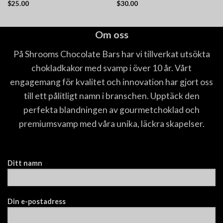
$
25.00
$
30.00
Betygsatt
Betygsatt
4.60
av 5
4.40
av 5
Om oss
På Shrooms Chocolate Bars har vi tillverkat utsökta
chokladkakor med svamp i över 10 år. Vårt
engagemang för kvalitet och innovation har gjort oss
till ett pålitligt namn i branschen. Upptäck den
perfekta blandningen av gourmetchoklad och
premiumsvamp med våra unika, läckra skapelser.
Ditt namn
Din e-postadress