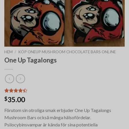
HEM
/
KÖP ONEUP MUSHROOM CHOCOLATE BARS ONLINE
One Up Tagalongs
Betygsatt
5
35.00
$
4.40
av 5
baserat på
Förutom sin otroliga smak erbjuder One Up Tagalongs
kundrecensioner
Mushroom Bars också många hälsofördelar.
Psilocybinsvampar är kända för sina potentiella