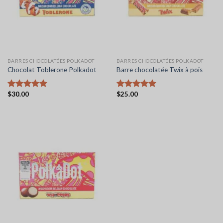
BARRES CHOCOLATÉES POLKADOT
BARRES CHOCOLATÉES POLKADOT
Chocolat Toblerone Polkadot
Barre chocolatée Twix à pois
$
30.00
$
25.00
Note
5.00
Note
5.00
sur 5
sur 5