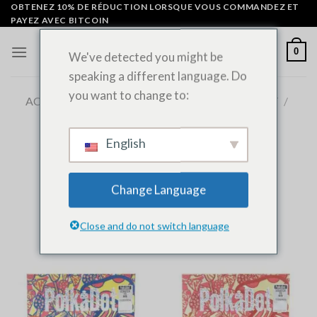
Skip
OBTENEZ 10% DE RÉDUCTION LORSQUE VOUS COMMANDEZ ET
PAYEZ AVEC BITCOIN
to
content
0
We've detected you might be
speaking a different language. Do
you want to change to:
ACCUEIL
/
BARRES CHOCOLATÉES POLKADOT
/
PAGE 4
FILTRER
English
Change Language
Close and do not switch language