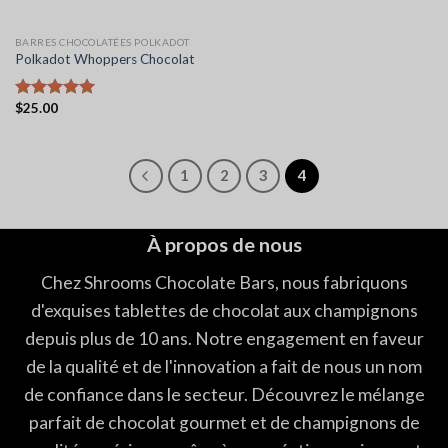
BARRES CHOCOLATÉES POLKADOT
Polkadot Whoppers Chocolat
$
25.00
Note
5.00
sur 5
1
2
3
4
À propos de nous
Chez Shrooms Chocolate Bars, nous fabriquons
d'exquises tablettes de chocolat aux champignons
depuis plus de 10 ans. Notre engagement en faveur
de la qualité et de l'innovation a fait de nous un nom
de confiance dans le secteur. Découvrez le mélange
parfait de chocolat gourmet et de champignons de