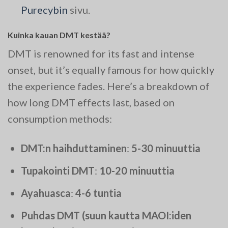
Purecybin
sivu.
Kuinka kauan DMT kestää?
DMT is renowned for its fast and intense
onset, but it’s equally famous for how quickly
the experience fades. Here’s a breakdown of
how long DMT effects last, based on
consumption methods:
DMT:n haihduttaminen
:
5-30 minuuttia
Tupakointi DMT
:
10-20 minuuttia
Ayahuasca
:
4-6 tuntia
Puhdas DMT (suun kautta MAOI:iden