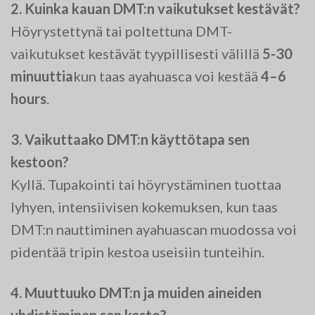
2. Kuinka kauan DMT:n vaikutukset kestävät?
Höyrystettynä tai poltettuna DMT-
vaikutukset kestävät tyypillisesti välillä
5-30
minuuttia
kun taas ayahuasca voi kestää
4–6
hours
.
3. Vaikuttaako DMT:n käyttötapa sen
kestoon?
Kyllä. Tupakointi tai höyrystäminen tuottaa
lyhyen, intensiivisen kokemuksen, kun taas
DMT:n nauttiminen ayahuascan muodossa voi
pidentää tripin kestoa useisiin tunteihin.
4. Muuttuuko DMT:n ja muiden aineiden
yhdistäminen sen kesto?