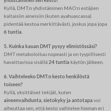
Kyllä, DMT:n yhdistäminen MAO:n estäjien
kaltaisiin aineisiin (kuten ayahuascassa)
pidentää kestoa merkittävästi, joskus jopa jopa
6 tuntia
.
5. Kuinka kauan DMT pysyy elimistössäsi?
DMT metaboloituu nopeasti ja on tyypillisesti
havaittavissa sisällä
24 tuntia
käytön jälkeen.
6. Vaihteleeko DMT:n kesto henkilöstä
toiseen?
Kyllä, yksittäiset tekijät, kuten
aineenvaihdunta, sietokyky ja antotapa
voi
aiheuttaa sen, että kesto vaihtelee hieman eri