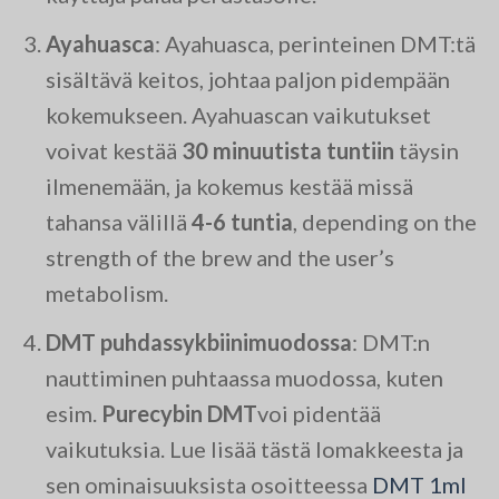
Ayahuasca
: Ayahuasca, perinteinen DMT:tä
sisältävä keitos, johtaa paljon pidempään
kokemukseen. Ayahuascan vaikutukset
voivat kestää
30 minuutista tuntiin
täysin
ilmenemään, ja kokemus kestää missä
tahansa välillä
4-6 tuntia
, depending on the
strength of the brew and the user’s
metabolism.
DMT puhdassykbiinimuodossa
: DMT:n
nauttiminen puhtaassa muodossa, kuten
esim.
Purecybin DMT
voi pidentää
vaikutuksia. Lue lisää tästä lomakkeesta ja
sen ominaisuuksista osoitteessa
DMT 1ml