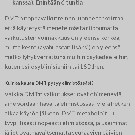
kanssa)
:
Enintään 6 tuntia
DMT:n nopeavaikutteinen luonne tarkoittaa,
että käytetystä menetelmästä riippumatta
vaikutusten voimakkuus on yleensä korkea,
mutta kesto (ayahuascan lisäksi) on yleensä
melko lyhyt verrattuna muihin psykedeeleihin,
kuten psilosybiinisieniin tai LSD:hen.
Kuinka kauan DMT pysyy elimistössäsi?
Vaikka DMT:n vaikutukset ovat ohimeneviä,
aine voidaan havaita elimistössäsi vielä hetken
aikaa käytön jälkeen. DMT metaboloituu
tyypillisesti nopeasti elimistössä, ja useimmat
jäljet ovat havaitsematta seuraavien päivien