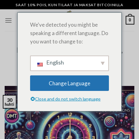
Siirry
SAAT 10% POIS, KUN TILAAT JA MAKSAT BITCOINILLA
sisältöön
0
We've detected you might be
speaking a different language. Do
you want to change to:
YLEISIÄ UUTISIA
Kuinka kauan DMT kestää: Kesto,
vaikutukset ja tärkeät seikat
English
LÄHETETTY
HUHTIKUU 30, 2022
ADMIN
Change Language
Close and do not switch language
30
huhti