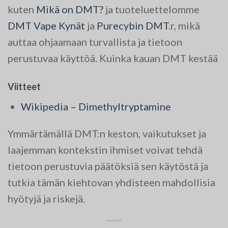
kuten
Mikä on DMT?
ja tuoteluettelomme
DMT Vape Kynät
ja
Purecybin DMT
.r, mikä
auttaa ohjaamaan turvallista ja tietoon
perustuvaa käyttöä. Kuinka kauan DMT kestää
Viitteet
Wikipedia – Dimethyltryptamine
Ymmärtämällä DMT:n keston, vaikutukset ja
laajemman kontekstin ihmiset voivat tehdä
tietoon perustuvia päätöksiä sen käytöstä ja
tutkia tämän kiehtovan yhdisteen mahdollisia
hyötyjä ja riskejä.