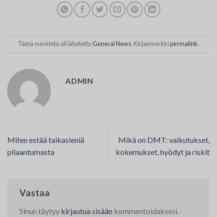
Tämä merkintä oli lähetetty
General News
. Kirjanmerkki
permalink
.
ADMIN
Miten estää taikasieniä
Mikä on DMT: vaikutukset,
pilaantumasta
kokemukset, hyödyt ja riskit
Vastaa
Sinun täytyy
kirjautua sisään
kommentoidaksesi.