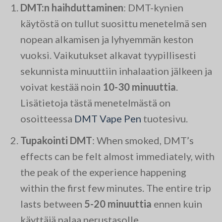
DMT:n haihduttaminen
: DMT-kynien
käytöstä on tullut suosittu menetelmä sen
nopean alkamisen ja lyhyemmän keston
vuoksi. Vaikutukset alkavat tyypillisesti
sekunnista minuuttiin inhalaation jälkeen ja
voivat kestää noin
10-30 minuuttia
.
Lisätietoja tästä menetelmästä on
osoitteessa
DMT Vape Pen
tuotesivu.
Tupakointi DMT
: When smoked, DMT’s
effects can be felt almost immediately, with
the peak of the experience happening
within the first few minutes. The entire trip
lasts between
5-20 minuuttia
ennen kuin
käyttäjä palaa perustasolle.