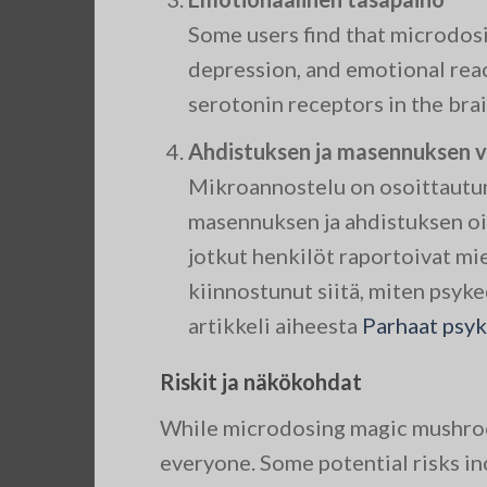
Some users find that microdosi
depression, and emotional react
serotonin receptors in the bra
Ahdistuksen ja masennuksen 
Mikroannostelu on osoittautun
masennuksen ja ahdistuksen oire
jotkut henkilöt raportoivat mi
kiinnostunut siitä, miten psyk
artikkeli aiheesta
Parhaat psy
Riskit ja näkökohdat
While microdosing magic mushroom
everyone. Some potential risks in