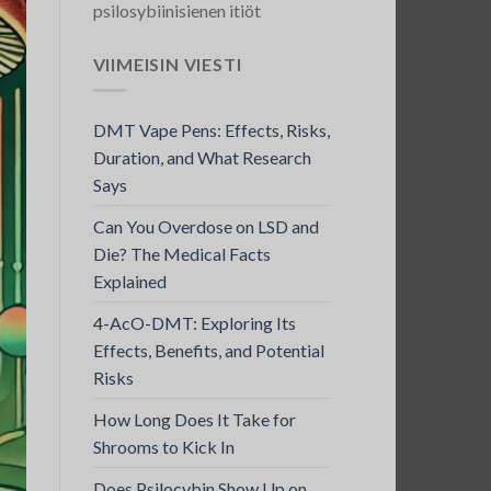
psilosybiinisienen itiöt
VIIMEISIN VIESTI
DMT Vape Pens: Effects, Risks,
Duration, and What Research
Says
Can You Overdose on LSD and
Die? The Medical Facts
Explained
4-AcO-DMT: Exploring Its
Effects, Benefits, and Potential
Risks
How Long Does It Take for
Shrooms to Kick In
Does Psilocybin Show Up on