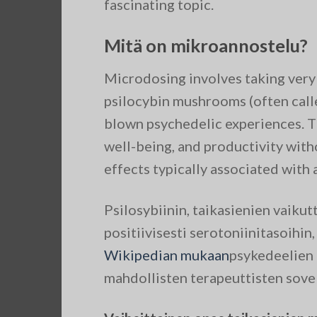
fascinating topic.
Mitä on mikroannostelu?
Microdosing involves taking very 
psilocybin mushrooms (often calle
blown psychedelic experiences. Th
well-being, and productivity with
effects typically associated with 
Psilosybiinin, taikasienien vaiku
positiivisesti serotoniinitasoihin,
Wikipedian mukaan
psykedeelien 
mahdollisten terapeuttisten sovel