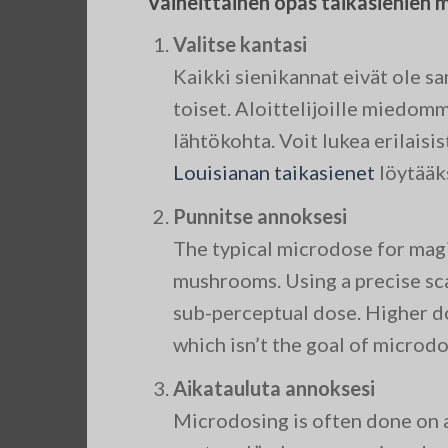
Vaiheittainen opas taikasienien
Valitse kantasi
Kaikki sienikannat eivät ole s
toiset. Aloittelijoille miedom
lähtökohta. Voit lukea erilais
Louisianan taikasienet
löytääks
Punnitse annoksesi
The typical microdose for mag
mushrooms. Using a precise sca
sub-perceptual dose. Higher do
which isn’t the goal of microdo
Aikatauluta annoksesi
Microdosing is often done on 