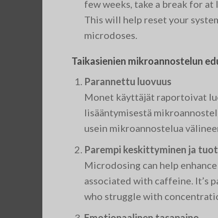
few weeks, take a break for at
This will help reset your syste
microdoses.
Taikasienien mikroannostelun ed
Parannettu luovuus
Monet käyttäjät raportoivat l
lisääntymisestä mikroannostelun 
usein mikroannostelua välineen
Parempi keskittyminen ja tuo
Microdosing can help enhance f
associated with caffeine. It’s 
who struggle with concentrati
Emotionaalinen tasapaino