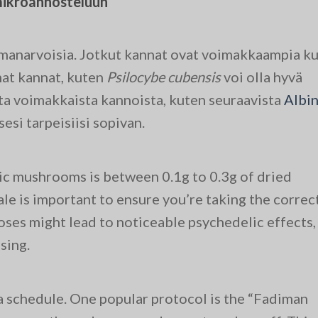
 mikroannosteluun
amanarvoisia. Jotkut kannat ovat voimakkaampia ku
mat kannat, kuten
Psilocybe cubensis
voi olla hyvä
ista voimakkaista kannoista, kuten seuraavista
Albi
esi tarpeisiisi sopivan.
ic mushrooms is between 0.1g to 0.3g of dried
le is important to ensure you’re taking the correc
ses might lead to noticeable psychedelic effects,
sing.
a schedule. One popular protocol is the “Fadiman