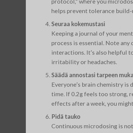
protocol,” where you microdos
helps prevent tolerance build-u
Seuraa kokemustasi
Keeping a journal of your men
process is essential. Note any 
interactions. It’s also helpful 
irritability or headaches.
Säädä annostasi tarpeen muk
Everyone’s brain chemistry is 
time. If 0.2g feels too strong, r
effects after a week, you might
Pidä tauko
Continuous microdosing is not 