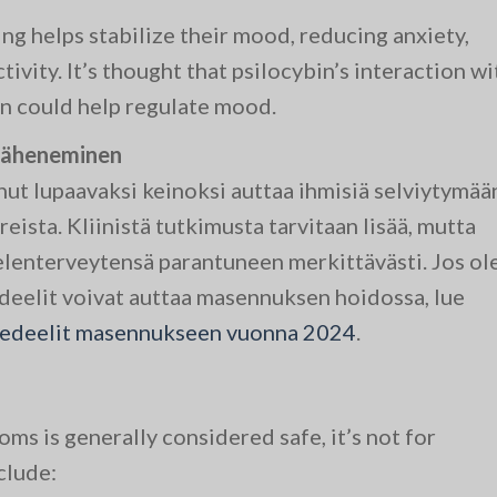
ng helps stabilize their mood, reducing anxiety,
ivity. It’s thought that psilocybin’s interaction wi
in could help regulate mood.
väheneminen
ut lupaavaksi keinoksi auttaa ihmisiä selviytymää
ista. Kliinistä tutkimusta tarvitaan lisää, mutta
elenterveytensä parantuneen merkittävästi. Jos ol
edeelit voivat auttaa masennuksen hoidossa, lue
kedeelit masennukseen vuonna 2024
.
s is generally considered safe, it’s not for
clude: