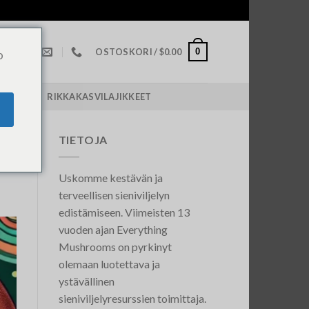
0
OSTOSKORI /
$
0.00
o
POLICY￼
RIKKAKASVILAJIKKEET
TIETOJA
Uskomme kestävän ja
terveellisen sieniviljelyn
edistämiseen. Viimeisten 13
vuoden ajan Everything
Mushrooms on pyrkinyt
olemaan luotettava ja
ystävällinen
sieniviljelyresurssien toimittaja.