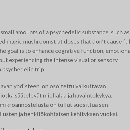
small amounts of a psychedelic substance, such as
d magic mushrooms), at doses that don’t cause ful
e goal is to enhance cognitive function, emotiona
out experiencing the intense visual or sensory
a psychedelic trip.
ttavan yhdisteen, on osoitettu vaikuttavan
 jotka säätelevät mielialaa ja havaintokykyä.
mikroannostelusta on tullut suosittua sen
lusten ja henkilökohtaisen kehityksen vuoksi.