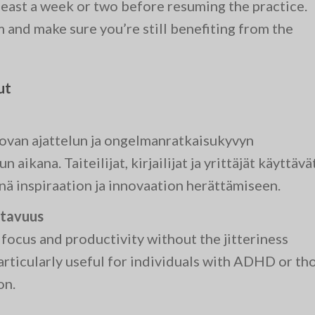
 least a week or two before resuming the practice.
m and make sure you’re still benefiting from the
ut
uovan ajattelun ja ongelmanratkaisukyvyn
aikana. Taiteilijat, kirjailijat ja yrittäjät käyttävä
ä inspiraation ja innovaation herättämiseen.
ttavuus
ocus and productivity without the jitteriness
particularly useful for individuals with ADHD or th
on.