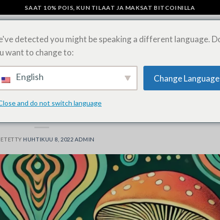
SAAT 10% POIS, KUN TILAAT JA MAKSAT BITCOINILLA
've detected you might be speaking a different language. D
u want to change to:
SIENI SUKLAAPATUKAT
OSTA LSD-ARKKEJA VERKOSSA
SHIPPING 
English
Change Language
YLEISIÄ UUTISIA
Close and do not switch language
nostelu: Sienisienet: Kattava opas
HETETTY
HUHTIKUU 8, 2022
ADMIN