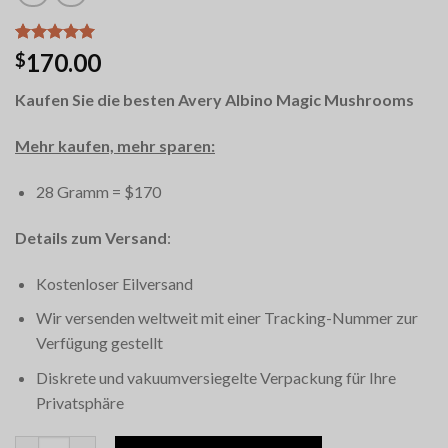
Bewertet
12
170.00
$
mit
5.00
von 5,
Kaufen Sie die besten Avery Albino Magic Mushrooms
basierend
auf
Kundenbewertungen
Mehr kaufen, mehr sparen:
28 Gramm = $170
Details zum Versand
:
Kostenloser Eilversand
Wir versenden weltweit mit einer Tracking-Nummer zur
Verfügung gestellt
Diskrete und vakuumversiegelte Verpackung für Ihre
Privatsphäre
Avery Albino Magic Mushrooms Menge