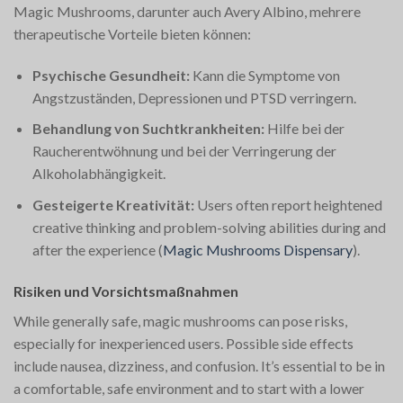
Magic Mushrooms, darunter auch Avery Albino, mehrere
therapeutische Vorteile bieten können:
Psychische Gesundheit:
Kann die Symptome von
Angstzuständen, Depressionen und PTSD verringern.
Behandlung von Suchtkrankheiten:
Hilfe bei der
Raucherentwöhnung und bei der Verringerung der
Alkoholabhängigkeit.
Gesteigerte Kreativität:
Users often report heightened
creative thinking and problem-solving abilities during and
after the experience​
(
Magic Mushrooms Dispensary
)
​.
Risiken und Vorsichtsmaßnahmen
While generally safe, magic mushrooms can pose risks,
especially for inexperienced users. Possible side effects
include nausea, dizziness, and confusion. It’s essential to be in
a comfortable, safe environment and to start with a lower