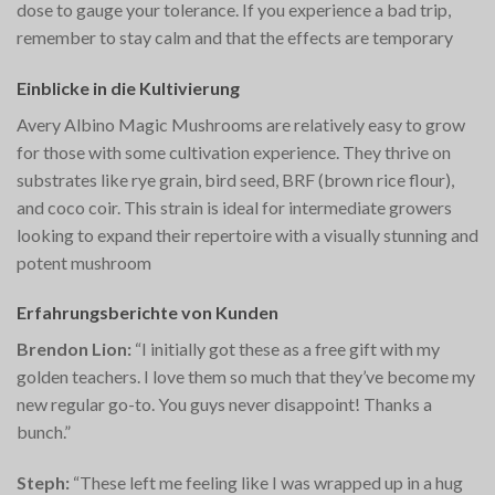
dose to gauge your tolerance. If you experience a bad trip,
remember to stay calm and that the effects are temporary​
Einblicke in die Kultivierung
Avery Albino Magic Mushrooms are relatively easy to grow
for those with some cultivation experience. They thrive on
substrates like rye grain, bird seed, BRF (brown rice flour),
and coco coir. This strain is ideal for intermediate growers
looking to expand their repertoire with a visually stunning and
potent mushroom​
Erfahrungsberichte von Kunden
Brendon Lion:
“I initially got these as a free gift with my
golden teachers. I love them so much that they’ve become my
new regular go-to. You guys never disappoint! Thanks a
bunch.”
Steph:
“These left me feeling like I was wrapped up in a hug