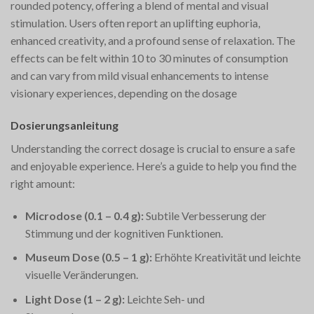
rounded potency, offering a blend of mental and visual
stimulation. Users often report an uplifting euphoria,
enhanced creativity, and a profound sense of relaxation. The
effects can be felt within 10 to 30 minutes of consumption
and can vary from mild visual enhancements to intense
visionary experiences, depending on the dosage​
Dosierungsanleitung
Understanding the correct dosage is crucial to ensure a safe
and enjoyable experience. Here’s a guide to help you find the
right amount:
Microdose (0.1 – 0.4 g):
Subtile Verbesserung der
Stimmung und der kognitiven Funktionen.
Museum Dose (0.5 – 1 g):
Erhöhte Kreativität und leichte
visuelle Veränderungen.
Light Dose (1 – 2 g):
Leichte Seh- und