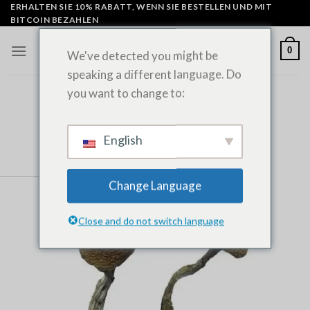
Zum
ERHALTEN SIE 10% RABATT, WENN SIE BESTELLEN UND MIT
BITCOIN BEZAHLEN
Inhalt
springen
0
We've detected you might be
speaking a different language. Do
you want to change to:
English
Change Language
Close and do not switch language