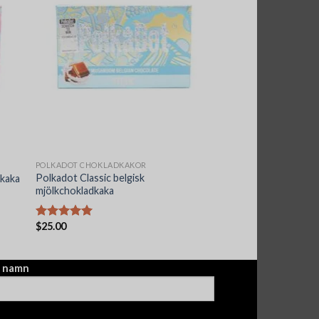
POLKADOT CHOKLADKAKOR
Polkadot Classic belgisk
dkaka
mjölkchokladkaka
$
25.00
Betygsatt
5.00
av 5
t namn