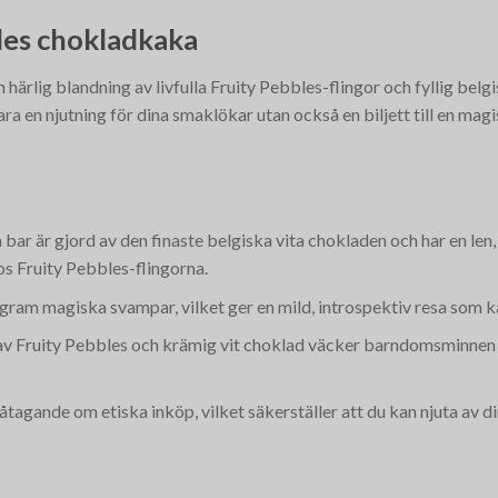
les chokladkaka
ärlig blandning av livfulla Fruity Pebbles-flingor och fyllig belgi
a en njutning för dina smaklökar utan också en biljett till en magi
bar är gjord av den finaste belgiska vita chokladen och har en le
s Fruity Pebbles-flingorna.
 gram magiska svampar, vilket ger en mild, introspektiv resa som k
 Fruity Pebbles och krämig vit choklad väcker barndomsminnen s
åtagande om etiska inköp, vilket säkerställer att du kan njuta av 