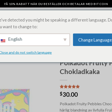
FÅ 10% RABATT NÄR DU BESTÄLLER OCH BETALAR MED BITCOIN
've detected you might be speaking a different language. D
u want to change to:
AMPAR
CHOKLADKAKOR MED SVAMP
KÖP LSD-ARK ONLINE
SHI
English
Change Language
Close and do not switch language
HEM
/
POLKADOT CHOKLADK
Polkadot Fruity 
Chokladkaka
Betygsatt
6
30.00
$
5.00
av 5
baserat på
Polkadot Fruity Pebbles Choco
kundrecensioner
härlig blandning av livfulla Fr