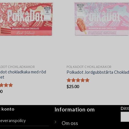
ADOT CHOKLADKAKOR
POLKADOT CHOKLADKAKOR
dot chokladkaka med röd
Polkadot Jordgubbstårta Chokla
et
$
25.00
Betygsatt
00
5.00
av 5
satt
av 5
t konto
Information om
Dit
Leveranspolicy
Om oss