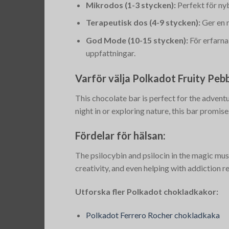
Mikrodos (1-3 stycken):
Perfekt för nyb
Terapeutisk dos (4-9 stycken):
Ger en 
God Mode (10-15 stycken):
För erfarna
uppfattningar.
Varför välja Polkadot Fruity Peb
This chocolate bar is perfect for the adventu
night in or exploring nature, this bar promis
Fördelar för hälsan:
The psilocybin and psilocin in the magic mus
creativity, and even helping with addiction r
Utforska fler Polkadot chokladkakor:
Polkadot Ferrero Rocher chokladkaka