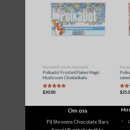
KAKOR
POLKADOT CHOKLADKAKOR
POLK
Polkadot Frosted Flakes Magic
Polka
 Chokladkaka
Mushroom Chokladkaka
samm
$
30.00
$
25.
Betygsatt
Betyg
5.00
av 5
5.00
Om oss
Mit
På Shrooms Chocolate Bars
har vi tillverkat utsökta