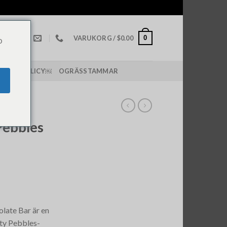
0
VARUKORG /
$
0.00
o
PPING POLICY￼
OGRÄSSTAMMAR
AKOR
Pebbles
late Bar är en
uity Pebbles-