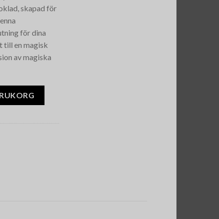
hoklad, skapad för
Denna
tning för dina
 till en magisk
usion av magiska
olate Bar mängd
ARUKORG