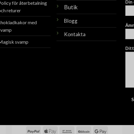
Din
Policy för återbetalning
Butik
och returer
Blogg
chokladkakor med
Äm
svamp
Kontakta
Magisk svamp
Ditt