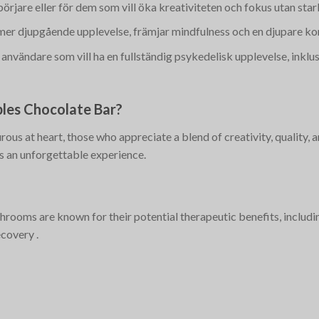
örjare eller för dem som vill öka kreativiteten och fokus utan sta
mer djupgående upplevelse, främjar mindfulness och en djupare ko
 användare som vill ha en fullständig psykedelisk upplevelse, inklu
bles Chocolate Bar?
rous at heart, those who appreciate a blend of creativity, quality, 
es an unforgettable experience.
hrooms are known for their potential therapeutic benefits, includ
ecovery​
.