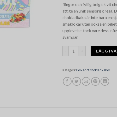
flingor och fyllig belgisk vit c
att ge en unik sensorisk resa. 
chokladkaka är inte bara en nju
smaklökar utan också en biljett
upplevelse, tack vare dess inf
svampar.
Polkadot Fruity Pebbles Choc
LÄGG I V
Kategori:
Polkadot chokladkakor