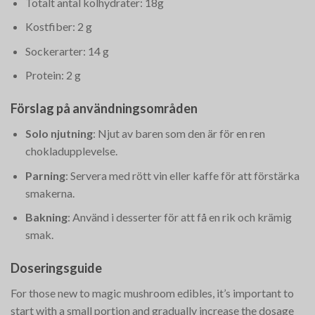
Totalt antal kolhydrater: 18g
Kostfiber: 2 g
Sockerarter: 14 g
Protein: 2 g
Förslag på användningsområden
Solo njutning
: Njut av baren som den är för en ren
chokladupplevelse.
Parning
: Servera med rött vin eller kaffe för att förstärka
smakerna.
Bakning
: Använd i desserter för att få en rik och krämig
smak.
Doseringsguide
For those new to magic mushroom edibles, it’s important to
start with a small portion and gradually increase the dosage