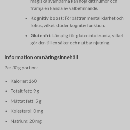
magiska svamparna kan höja ditt humör och
främja en känsla av välbefinnande.
Kognitiv boost
: Förbättrar mental klarhet och
fokus, vilket stöder kognitiv funktion.
Glutenfri
: Lämplig för glutenintoleranta, vilket
gör den till en säker och njutbar njutning.
Information om näringsinnehåll
Per 30 g portion:
Kalorier: 160
Totalt fett: 9 g
Mättat fett: 5 g
Kolesterol: 0 mg
Natrium: 20 mg