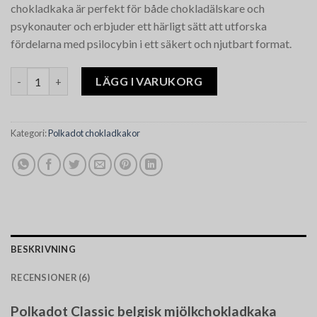
chokladkaka är perfekt för både chokladälskare och
psykonauter och erbjuder ett härligt sätt att utforska
fördelarna med psilocybin i ett säkert och njutbart format.
Polkadot Classic Belgian Milk Chocolate Bar mängd
LÄGG I VARUKORG
Kategori:
Polkadot chokladkakor
BESKRIVNING
RECENSIONER (6)
Polkadot Classic belgisk mjölkchokladkaka