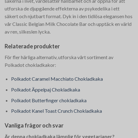
sakerna i livet, värdesätter hållbarhet och är öppna för att
utforska de djupgående effekterna av psykedelika i ett
säkert och njutbart format. Dyk in i den tidlösa elegansen hos
vår Classic Belgian Milk Chocolate Bar och upptäck en värld
av ren, silkeslen lycka.
Relaterade produkter
För fler härliga alternativ, utforska vårt sortiment av
Polkadot chokladkakor:
Polkadot Caramel Macchiato Chokladkaka
Polkadot Äppelpaj Chokladkaka
Polkadot Butterfinger chokladkaka
Polkadot Kanel Toast Crunch Chokladkaka
Vanliga frågor och svar
Är denna chokladkaka lämplig för vegetarianer?