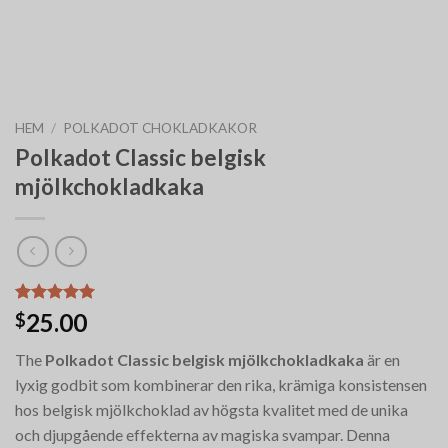
HEM
/
POLKADOT CHOKLADKAKOR
Polkadot Classic belgisk
mjölkchokladkaka
Betygsatt
6
25.00
$
5.00
av 5
baserat på
The
Polkadot Classic belgisk mjölkchokladkaka
är en
kundrecensioner
lyxig godbit som kombinerar den rika, krämiga konsistensen
hos belgisk mjölkchoklad av högsta kvalitet med de unika
och djupgående effekterna av magiska svampar. Denna