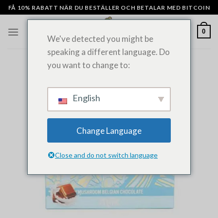
Hoppa
FÅ 10% RABATT NÄR DU BESTÄLLER OCH BETALAR MED BITCOIN
till
innehåll
0
We've detected you might be
speaking a different language. Do
you want to change to:
English
Change Language
Close and do not switch language