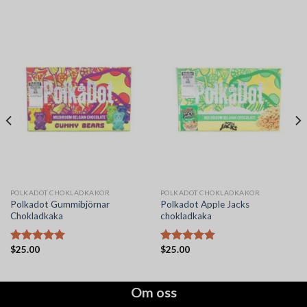
POLKADOT CHOKLADKAKOR
POLKADOT CHOKLADKAKOR
Polkadot Gummibjörnar
Polkadot Apple Jacks
Chokladkaka
chokladkaka
$
25.00
$
25.00
Betygsatt
Betygsatt
5.00
av 5
5.00
av 5
Om oss