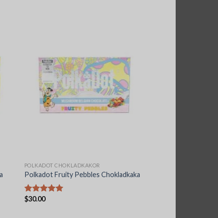
POLKADOT CHOKLADKAKOR
a
Polkadot Fruity Pebbles Chokladkaka
$
30.00
Betygsatt
5.00
av 5