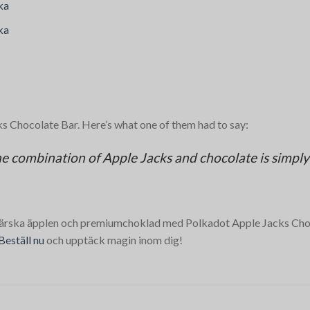
ka
ka
s Chocolate Bar. Here’s what one of them had to say:
e combination of Apple Jacks and chocolate is simply 
 färska äpplen och premiumchoklad med Polkadot Apple Jacks Choc
Beställ nu
och upptäck magin inom dig!