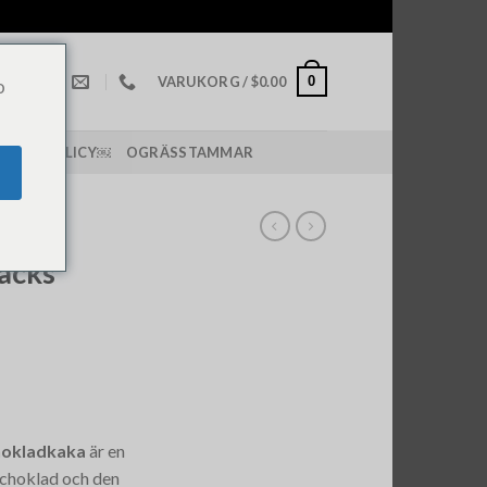
0
VARUKORG /
$
0.00
o
PPING POLICY￼
OGRÄSSTAMMAR
AKOR
acks
hokladkaka
är en
k choklad och den