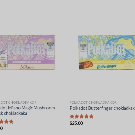
ADOT CHOKLADKAKOR
POLKADOT CHOKLADKAKOR
adot Milano Magic Mushroom
Polkadot Butterfinger chokladkak
sk chokladkaka
$
25.00
Betygsatt
00
5.00
av 5
satt
av 5