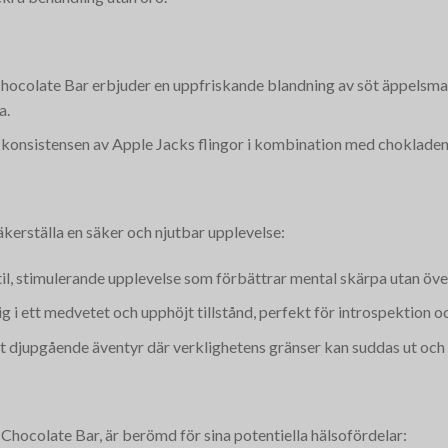
Chocolate Bar erbjuder en uppfriskande blandning av söt äppelsma
a.
 konsistensen av Apple Jacks flingor i kombination med chokladens 
äkerställa en säker och njutbar upplevelse:
btil, stimulerande upplevelse som förbättrar mental skärpa utan öv
ig i ett medvetet och upphöjt tillstånd, perfekt för introspektion o
ett djupgående äventyr där verklighetens gränser kan suddas ut och 
hocolate Bar, är berömd för sina potentiella hälsofördelar: