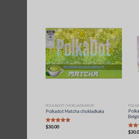
KAKOR
POLKADOT CHOKLADKAKOR
POLK
Polk
i chokladkaka
Polkadot Matcha chokladkaka
Belgi
$
30.00
Betygsatt
$
30.
5.00
av 5
Betyg
5.00