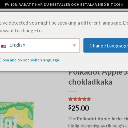
FÅ 10% RABATT NÄR DU BESTÄLLER OCH BETALAR MED BITCOIN
've detected you might be speaking a different language. D
u want to change to:
AMPAR
CHOKLADKAKOR MED SVAMP
KÖP LSD-ARK ONLINE
SHI
English
Change Language
Close and do not switch language
HEM
/
POLKADOT CHOKLADK
Polkadot Apple J
chokladkaka
Betygsatt
6
25.00
$
5.00
av 5
baserat på
The
Polkadot Apple Jacks c
kundrecensioner
härlig blandning av rik belgis