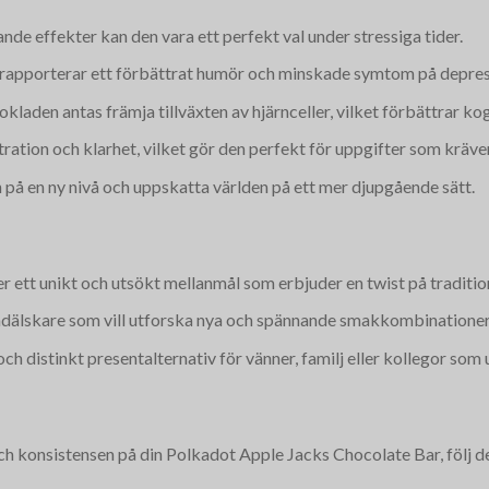
ande effekter kan den vara ett perfekt val under stressiga tider.
rapporterar ett förbättrat humör och minskade symtom på depres
hokladen antas främja tillväxten av hjärnceller, vilket förbättrar k
ation och klarhet, vilket gör den perfekt för uppgifter som kräver
n på en ny nivå och uppskatta världen på ett mer djupgående sätt.
r ett unikt och utsökt mellanmål som erbjuder en twist på traditi
ladälskare som vill utforska nya och spännande smakkombinationer
ch distinkt presentalternativ för vänner, familj eller kollegor s
ch konsistensen på din Polkadot Apple Jacks Chocolate Bar, följ d