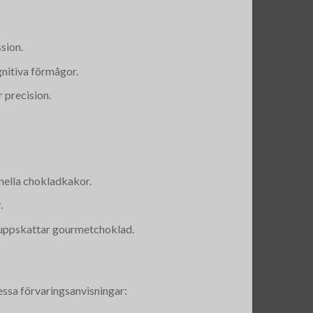
sion.
ognitiva förmågor.
 precision.
onella chokladkakor.
.
om uppskattar gourmetchoklad.
essa förvaringsanvisningar: