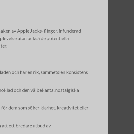
maken av Apple Jacks-flingor, infunderad
levelse utan också de potentiella
ter.
kladen och har en rik, sammetslen konsistens
hoklad och den välbekanta, nostalgiska
ör dem som söker klarhet, kreativitet eller
n att ett bredare utbud av