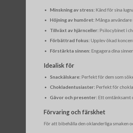
Minskning av stress
: Känd för sina lugn
Höjning av humöret
: Många användare 
Tillväxt av hjärnceller
: Psilocybinet i c
Förbättrad fokus
: Upplev ökad koncentr
Förstärkta sinnen
: Engagera dina sinne
Idealisk för
Snackälskare
: Perfekt för dem som söke
Chokladentusiaster
: Perfekt för chok
Gåvor och presenter
: Ett omtänksamt o
Förvaring och färskhet
För att bibehålla den oklanderliga smaken o