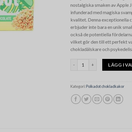
nostalgiska smaken av Apple J
infunderad med magiska svam
kvalitet. Denna exceptionella
erbjuder inte bara en unik sma
också de potentiella fördelarn
vilket gör den till ett perfekt v
chokladälskare och psykedelis
Polkadot Apple Jacks Chocola
LÄGG I V
Kategori:
Polkadot chokladkakor