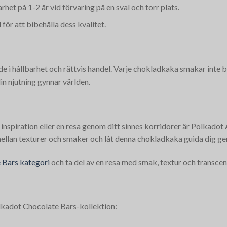
het på 1-2 år vid förvaring på en sval och torr plats.
 för att bibehålla dess kvalitet.
e i hållbarhet och rättvis handel. Varje chokladkaka smakar inte 
din njutning gynnar världen.
inspiration eller en resa genom ditt sinnes korridorer är Polkado
 mellan texturer och smaker och låt denna chokladkaka guida dig g
 Bars kategori
och ta del av en resa med smak, textur och transcen
olkadot Chocolate Bars-kollektion: