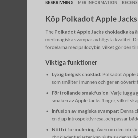
BESKRIVNING
MER INFORMATION
RECENSI
Köp Polkadot Apple Jacks
The
Polkadot Apple Jacks chokladkaka
ä
med magiska svampar av högsta kvalitet. De
fördelarna med psilocybin, vilket gör den til
Viktiga funktioner
Lyxig belgisk choklad
: Polkadot Apple J
som smälter i munnen och ger en oövertr
Förtrollande smakfusion
: Varje tugga
smaken av Apple Jacks flingor, vilket ska
Infusion av magiska svampar
: Denna c
en djup introspektiv resa, och passar bå
Nötfri formulering
: Även om den inte är
chokladentusiaster kan njuta av denna lä