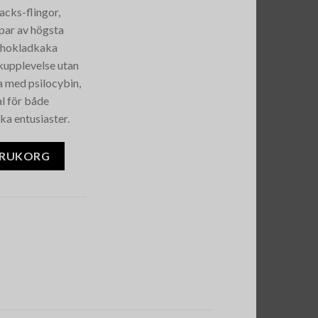
acks-flingor,
par av högsta
 chokladkaka
kupplevelse utan
a med psilocybin,
al för både
ka entusiaster.
te Bar mängd
ARUKORG