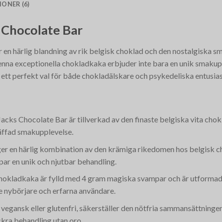
ONER (6)
 Chocolate Bar
r en härlig blandning av rik belgisk choklad och den nostalgiska s
nna exceptionella chokladkaka erbjuder inte bara en unik smakupp
l ett perfekt val för både chokladälskare och psykedeliska entusias
acks Chocolate Bar är tillverkad av den finaste belgiska vita cho
äffad smakupplevelse.
 ger en härlig kombination av den krämiga rikedomen hos belgisk c
par en unik och njutbar behandling.
hokladkaka är fylld med 4 gram magiska svampar och är utformad f
de nybörjare och erfarna användare.
 vegansk eller glutenfri, säkerställer den nötfria sammansättninge
ckra behandling utan oro.