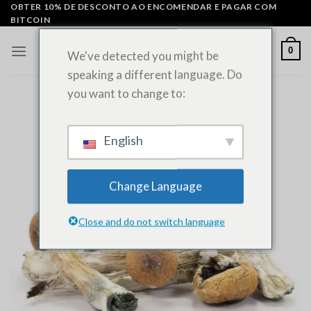
Saltar
OBTER 10% DE DESCONTO AO ENCOMENDAR E PAGAR COM
BITCOIN
para
o
0
We've detected you might be
conteúdo
speaking a different language. Do
you want to change to:
English
Change Language
Close and do not switch language