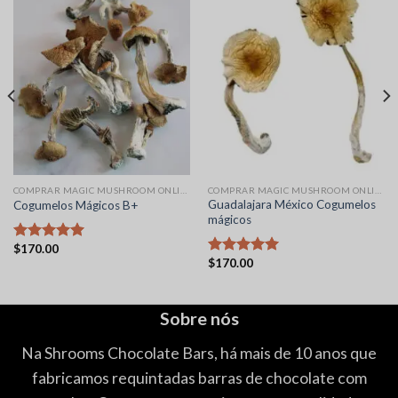
COMPRAR MAGIC MUSHROOM ONLINE
COMPRAR MAGIC MUSHROOM ONLINE
Guadalajara México Cogumelos
Cogumelos Mágicos B+
mágicos
$
170.00
Avaliação
$
170.00
5.00
de 5
Avaliação
5.00
de 5
Sobre nós
Na Shrooms Chocolate Bars, há mais de 10 anos que
fabricamos requintadas barras de chocolate com