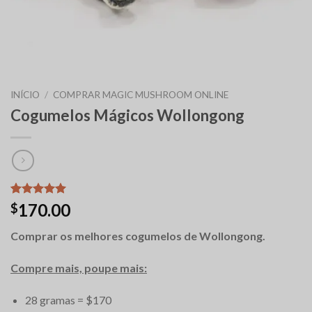
INÍCIO
/
COMPRAR MAGIC MUSHROOM ONLINE
Cogumelos Mágicos Wollongong
Classificado
12
170.00
$
com
5.00
em 5 com
Comprar os melhores cogumelos de Wollongong.
base em
classificações
de clientes
Compre mais, poupe mais:
28 gramas = $170