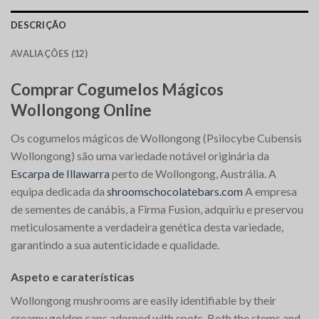
DESCRIÇÃO
AVALIAÇÕES (12)
Comprar Cogumelos Mágicos
Wollongong Online
Os cogumelos mágicos de Wollongong (Psilocybe Cubensis
Wollongong) são uma variedade notável originária da
Escarpa de Illawarra
perto de Wollongong, Austrália. A
equipa dedicada da
shroomschocolatebars.com
A empresa
de sementes de canábis, a Firma Fusion, adquiriu e preservou
meticulosamente a verdadeira genética desta variedade,
garantindo a sua autenticidade e qualidade.
Aspeto e caraterísticas
Wollongong mushrooms are easily identifiable by their
creamy golden caps adorned with spots. Both the stems and