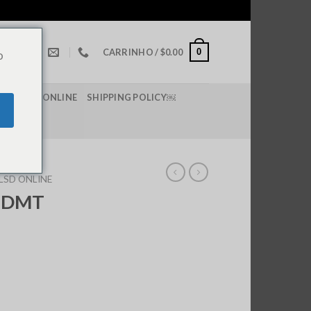
0
CARRINHO /
$
0.00
o
 DE LSD ONLINE
SHIPPING POLICY￼
LSD ONLINE
N-DMT