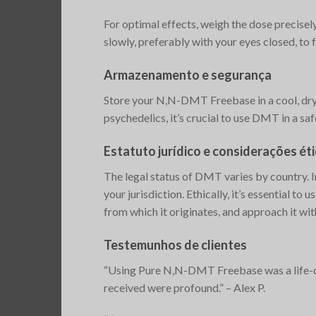
For optimal effects, weigh the dose precisely
slowly, preferably with your eyes closed, to f
Armazenamento e segurança
Store your N,N-DMT Freebase in a cool, dry p
psychedelics, it’s crucial to use DMT in a saf
Estatuto jurídico e considerações ét
The legal status of DMT varies by country. In
your jurisdiction. Ethically, it’s essential t
from which it originates, and approach it wit
Testemunhos de clientes
“Using Pure N,N-DMT Freebase was a life-chan
received were profound.” – Alex P.