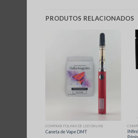
PRODUTOS RELACIONADOS
 LSD ONLINE
COMPRAR FOLHAS DE LSD ONLINE
COMPR
INfin
in – 300mg DMT
Caneta de Vape DMT
Pénis