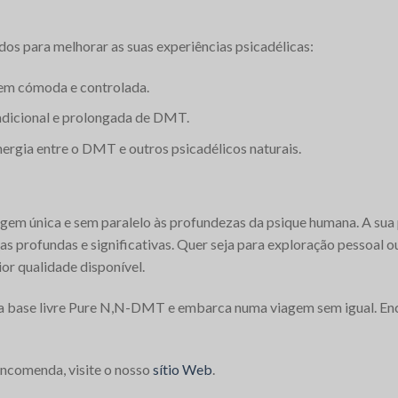
os para melhorar as suas experiências psicadélicas:
m cómoda e controlada.
dicional e prolongada de DMT.
ergia entre o DMT e outros psicadélicos naturais.
m única e sem paralelo às profundezas da psique humana. A sua p
as profundas e significativas. Quer seja para exploração pessoal 
r qualidade disponível.
ssa base livre Pure N,N-DMT e embarca numa viagem sem igual. E
encomenda, visite o nosso
sítio Web
.