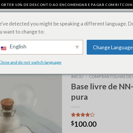
OBTER 10% DE DESCONTO AO ENCOMENDAR E PAGAR COM BITCOIN
've detected you might be speaking a different language. D
u want to change to:
COS
BARRAS DE CHOCOLATE COM COGUMELOS
COMPRAR FOLHAS
English
Change Language
ESTIRPES DE ERVAS DANINHAS
Close and do not switch language
INÍCIO
/
COMPRAR FOLHAS DE 
Base livre de N
pura
Classificado
9
100.00
$
com
4.22
em 5