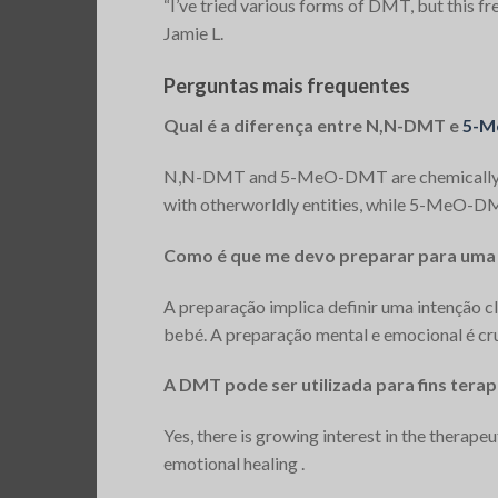
“I’ve tried various forms of DMT, but this fr
Jamie L.
Perguntas mais frequentes
Qual é a diferença entre N,N-DMT e
5-
N,N-DMT and 5-MeO-DMT are chemically simi
with otherworldly entities, while 5-MeO-DMT 
Como é que me devo preparar para uma
A preparação implica definir uma intenção c
bebé. A preparação mental e emocional é cru
A DMT pode ser utilizada para fins tera
Yes, there is growing interest in the therape
emotional healing​ ​.