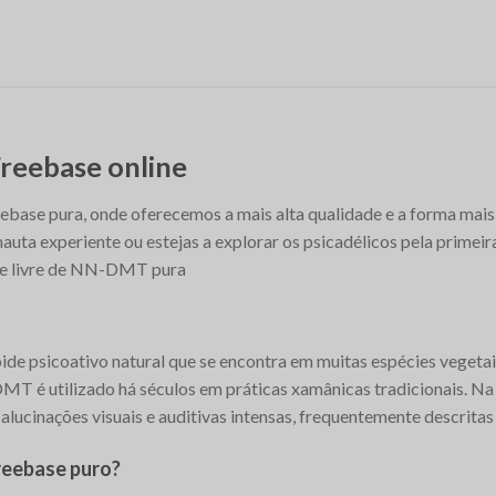
eebase online
ase pura, onde oferecemos a mais alta qualidade e a forma mais
auta experiente ou estejas a explorar os psicadélicos pela primei
se livre de NN-DMT pura
e psicoativo natural que se encontra em muitas espécies vegetais
 DMT é utilizado há séculos em práticas xamânicas tradicionais. 
 alucinações visuais e auditivas intensas, frequentemente descrita
reebase puro?