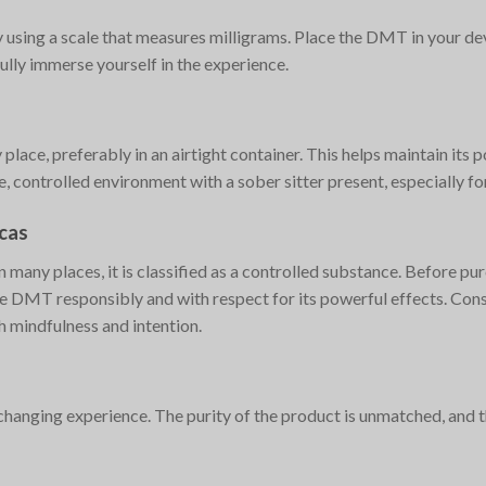
 using a scale that measures milligrams. Place the DMT in your devi
ully immerse yourself in the experience​.
lace, preferably in an airtight container. This helps maintain its 
e, controlled environment with a sober sitter present, especially for
icas
 many places, it is classified as a controlled substance. Before pu
o use DMT responsibly and with respect for its powerful effects. Con
h mindfulness and intention.
ging experience. The purity of the product is unmatched, and the 