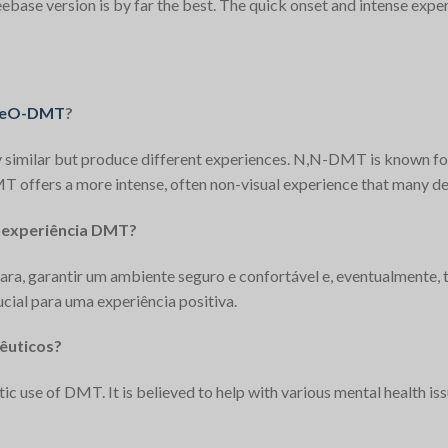
eebase version is by far the best. The quick onset and intense expe
MeO-DMT
?
lar but produce different experiences. N,N-DMT is known for vi
offers a more intense, often non-visual experience that many descr
 experiência DMT?
lara, garantir um ambiente seguro e confortável e, eventualmente,
cial para uma experiência positiva.
pêuticos?
utic use of DMT. It is believed to help with various mental health i