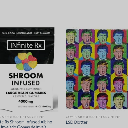
AR FOLHAS DE LSD ONLINE
COMPRAR FOLHAS DE LSD ONLINE
ite Rx Shroom Infused Albino
LSD Blotter
 invejado Gomas de inveja