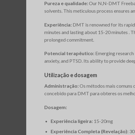
Pureza e qualidade:
Our N,N-DMT Freebase i
solvents. This meticulous process ensures an 
Experiência:
DMT is renowned for its rapid 
minutes and lasting about 15-20 minutes​ ​. 
prolonged commitment.
Potencial terapêutico:
Emerging research s
anxiety, and PTSD. Its ability to provide dee
Utilização e dosagem
Administração:
Os métodos mais comuns d
concebido para DMT para obteres os melhor
Dosagem:
Experiência ligeira:
15-20mg
Experiência Completa (Revelação):
30