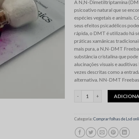
A N,N-Dimetiltriptamina (DMT
com base
em
psicoativo natural que se enco
classificações
espécies vegetais e animais. C
de
clientes
seus efeitos psicadélicos pode
rápida, o DMT é utilizado há 
práticas xamânicas tradicionai
mais pura, a N,N-DMT Freeba
substância cristalina que pode 
alucinações visuais e auditivas
vezes descritas como a entrad
alternativa. NN-DMT Freebas
Quantidade de Pure NN-DMT 
ADICION
Categoria:
Comprar folhas de Lsd onl