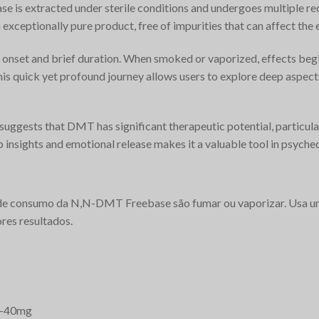
s extracted under sterile conditions and undergoes multiple rec
exceptionally pure product, free of impurities that can affect the 
onset and brief duration. When smoked or vaporized, effects begi
This quick yet profound journey allows users to explore deep aspect
uggests that DMT has significant therapeutic potential, particular
p insights and emotional release makes it a valuable tool in psyched
e consumo da N,N-DMT Freebase são fumar ou vaporizar. Usa um
es resultados.
-40mg