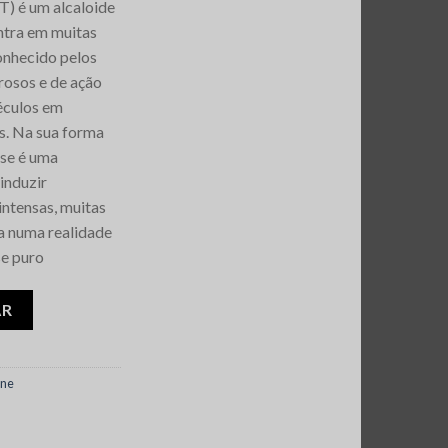
) é um alcaloide
ntra em muitas
onhecido pelos
rosos e de ação
séculos em
s. Na sua forma
se é uma
induzir
 intensas, muitas
a numa realidade
e puro
Freebase
AR
ine