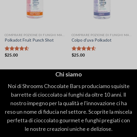
COMPRARE POZIONE DI FUNGHI MAGICI A POIS
COMPRARE POZIONE DI FUNGHI MAGICI A POIS
Polkadot Fruit Punch Shot
Colpo d'uva Polkadot
$
25.00
$
25.00
Valutato
Valutato
4.50
su 5
4.50
su 5
Chi siamo
Noi di Shrooms Chocolate Bars produciamo squisite
barrette di cioccolato ai funghi da oltre 10 anni. Il
nostro impegno per la qualità e l'innovazione ci ha
reso un nome di fiducia nel settore. Scoprite la miscela
perfetta di cioccolato gourmet e funghi pregiati con
le nostre creazioni uniche e deliziose.