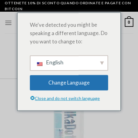
Vai
OTTENETE 10% DI SCONTO QUANDO ORDINATE E PAGATE CON
BITCOIN
al
contenuto
0
We've detected you might be
speaking a different language. Do
you want to change to:
English
Change Language
Close and do not switch language