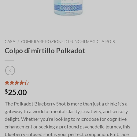
CASA
/
COMPRARE POZIONE DI FUNGHI MAGICI A POIS
Colpo di mirtillo Polkadot
Valutato
8
25.00
$
4.25
su 5
su base
The Polkadot Blueberry Shot is more than just a drink; it’s a
di
recensioni
gateway to a world of mental clarity, creativity, and sensory
delight. Whether you’re looking to microdose for cognitive
enhancement or seeking a profound psychedelic journey, this
blueberry-infused shot is your perfect companion. Embrace