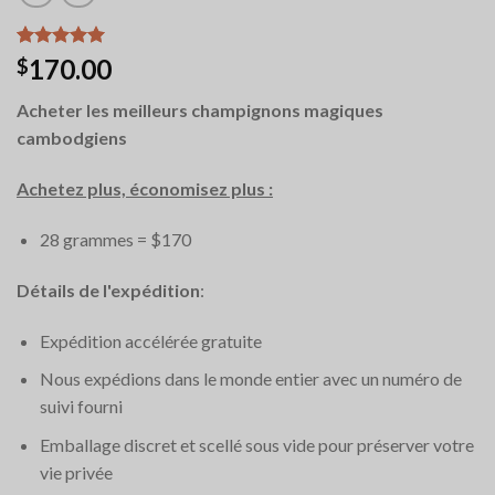
Noté
12
5.00
170.00
$
sur 5 basé
sur
Acheter les meilleurs champignons magiques
notations
client
cambodgiens
Achetez plus, économisez plus :
28 grammes = $170
Détails de l'expédition
:
Expédition accélérée gratuite
Nous expédions dans le monde entier avec un numéro de
suivi fourni
Emballage discret et scellé sous vide pour préserver votre
vie privée