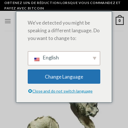
Skip
OBTENEZ 10% DE RÉDUCTION LORSQUE VOUS COMMANDEZ ET
PAYEZ AVEC BITCOIN
to
content
0
We've detected you might be
speaking a different language. Do
you want to change to:
English
Change Language
Close and do not switch language