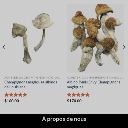
ACHETER DU CHAMPIGNON MAGIQUE EN LIGNE
ACHETER DU CHAMPIGNON MAGIQUE EN LIGNE
Champignons magiques albinos
Albino Penis Envy Champignons
de Louisiane
magiques
$
160.00
$
170.00
Note
5.00
Note
5.00
sur 5
sur 5
À propos de nous