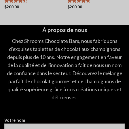
$
200.00
$
200.00
Note
4.44
Note
4.56
sur 5
sur 5
À propos de nous
Chez Shrooms Chocolate Bars, nous fabriquons
d'exquises tablettes de chocolat aux champignons
depuis plus de 10 ans. Notre engagement en faveur
de la qualité et de l'innovation a fait de nous un nom
de confiance dans le secteur. Découvrez le mélange
parfait de chocolat gourmet et de champignons de
qualité supérieure grâce à nos créations uniques et
délicieuses.
Votre nom