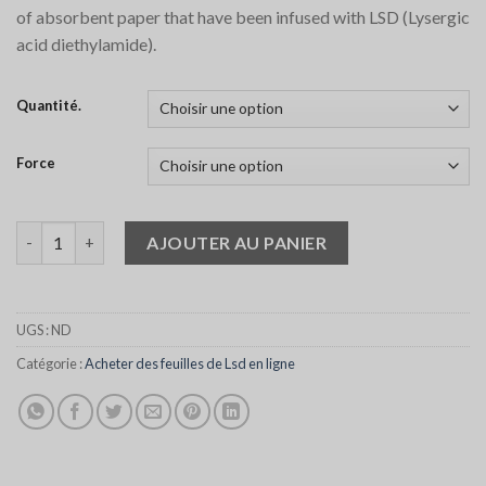
prix :
client
of absorbent paper that have been infused with LSD (Lysergic
$155.00
acid diethylamide).
à
$1,210.00
Quantité.
Force
quantité de LSD Blotter
AJOUTER AU PANIER
UGS :
ND
Catégorie :
Acheter des feuilles de Lsd en ligne