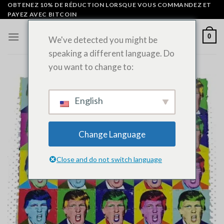
Skip
OBTENEZ 10% DE RÉDUCTION LORSQUE VOUS COMMANDEZ ET
PAYEZ AVEC BITCOIN
to
content
0
We've detected you might be
speaking a different language. Do
you want to change to:
English
Change Language
Close and do not switch language