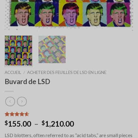
ACCUEIL
/
ACHETER DES FEUILLES DE LSD EN LIGNE
Buvard de LSD
Noté
9
4.56
Plage
155.00
–
1,210.00
$
$
sur 5 basé
de
sur
LSD blotters, often referred to as “acid tabs,” are small pieces
notations