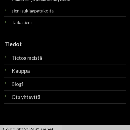
sieni suklaapatukoita
Taikasieni
Tiedot
Tietoa meistä
Kauppa
Blogi
Ota yhteyttä
Copyright 2024 ©
sienet