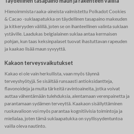
Täydellinen tasapaino maun ja rakenteen välillä
Hienoimmista raaka-aineista valmistettu Polkadot Cookies
& Cacao -suklaapatukka on täydellinen tasapaino makeuden
ja kitkeryyden välillä, joten se on ihanteellinen valinta suklaan
ystäville. Laadukas belgialainen suklaa antaa kermaisen
pohjan, kun taas keksinpalaset tuovat ihastuttavan rapeuden
ja kaakao lisää maun syvyyttä.
Kakaon terveysvaikutukset
Kakao ei ole vain herkullista, vaan myös täynnä
terveyshyötyjä. Se sisältää runsaasti antioksidantteja,
flavonoideja ja muita tärkeitä ravintoaineita, jotka voivat
auttaa vähentämään tulehduksia, alentamaan verenpainetta ja
parantamaan sydämen terveyttä. Kaakaon sisällyttäminen
ruokavalioon voi myös parantaa kognitiivisia toimintoja ja
mielialaa, joten tämä suklaapatukka on syyllisyydentuntoa
vailla oleva nautinto.