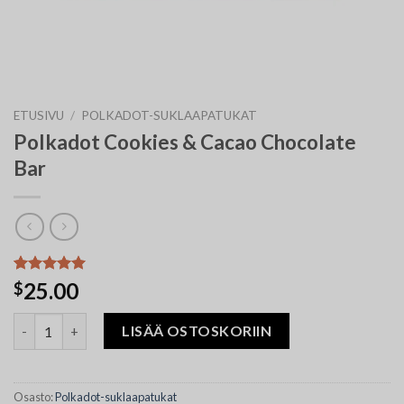
ETUSIVU
/
POLKADOT-SUKLAAPATUKAT
Polkadot Cookies & Cacao Chocolate
Bar
Arvio
6
5.00
25.00
$
5:stä
perustuen
Polkadot Cookies & Cacao Chocolate Bar määrä
asiakkaan
LISÄÄ OSTOSKORIIN
arvotukseen.
Osasto:
Polkadot-suklaapatukat