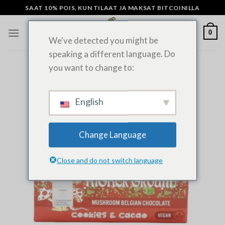
Siirry
SAAT 10% POIS, KUN TILAAT JA MAKSAT BITCOINILLA
sisältöön
0
We've detected you might be
speaking a different language. Do
you want to change to:
English
Change Language
Close and do not switch language