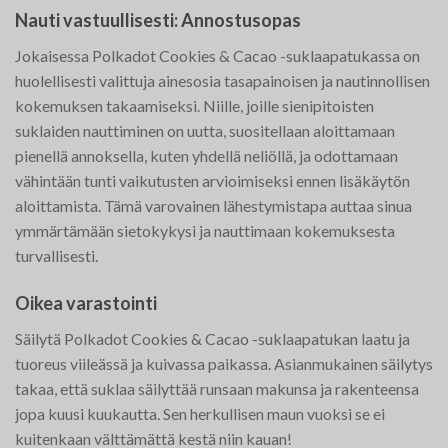
Nauti vastuullisesti: Annostusopas
Jokaisessa Polkadot Cookies & Cacao -suklaapatukassa on
huolellisesti valittuja ainesosia tasapainoisen ja nautinnollisen
kokemuksen takaamiseksi. Niille, joille sienipitoisten
suklaiden nauttiminen on uutta, suositellaan aloittamaan
pienellä annoksella, kuten yhdellä neliöllä, ja odottamaan
vähintään tunti vaikutusten arvioimiseksi ennen lisäkäytön
aloittamista. Tämä varovainen lähestymistapa auttaa sinua
ymmärtämään sietokykysi ja nauttimaan kokemuksesta
turvallisesti.
Oikea varastointi
Säilytä Polkadot Cookies & Cacao -suklaapatukan laatu ja
tuoreus viileässä ja kuivassa paikassa. Asianmukainen säilytys
takaa, että suklaa säilyttää runsaan makunsa ja rakenteensa
jopa kuusi kuukautta. Sen herkullisen maun vuoksi se ei
kuitenkaan välttämättä kestä niin kauan!