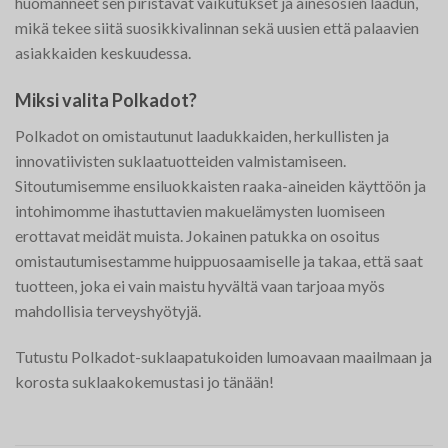
huomanneet sen piristävät vaikutukset ja ainesosien laadun,
mikä tekee siitä suosikkivalinnan sekä uusien että palaavien
asiakkaiden keskuudessa.
Miksi valita Polkadot?
Polkadot on omistautunut laadukkaiden, herkullisten ja
innovatiivisten suklaatuotteiden valmistamiseen.
Sitoutumisemme ensiluokkaisten raaka-aineiden käyttöön ja
intohimomme ihastuttavien makuelämysten luomiseen
erottavat meidät muista. Jokainen patukka on osoitus
omistautumisestamme huippuosaamiselle ja takaa, että saat
tuotteen, joka ei vain maistu hyvältä vaan tarjoaa myös
mahdollisia terveyshyötyjä.
Tutustu Polkadot-suklaapatukoiden lumoavaan maailmaan ja
korosta suklaakokemustasi jo tänään!