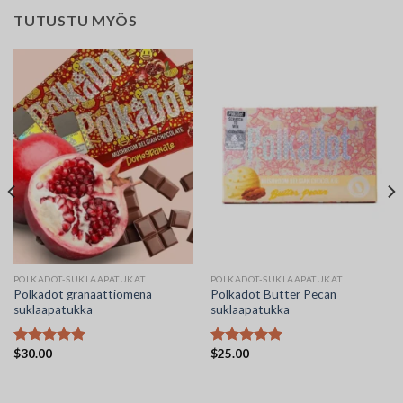
TUTUSTU MYÖS
POLKADOT-SUKLAAPATUKAT
POLKADOT-SUKLAAPATUKAT
Polkadot granaattiomena
Polkadot Butter Pecan
suklaapatukka
suklaapatukka
$
30.00
$
25.00
Arvostelu
Arvostelu
tuotteesta:
tuotteesta:
5.00
/ 5
5.00
/ 5