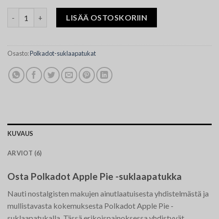
Polkadot Apple Pie Chocolate Bar määrä
LISÄÄ OSTOSKORIIN
Osasto:
Polkadot-suklaapatukat
KUVAUS
ARVIOT (6)
Osta Polkadot Apple Pie -suklaapatukka
Nauti nostalgisten makujen ainutlaatuisesta yhdistelmästä ja
mullistavasta kokemuksesta Polkadot Apple Pie -
suklaapatukalla. Tässä erikoispainoksessa yhdistyvät