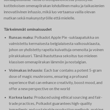
kotitekoisen omenapiirakan lohdullinen maku ja taikasienien
innovatiivinen infuusio, mikä luo vertaansa vailla olevan
matkan sekä makunystyröille että mielelle.
Tärkeimmät ominaisuudet
Runsas maku
: Polkadot Apple Pie -suklaapatukka on
valmistettu kermaisesta belgialaisesta valkosuklaasta,
johon on yhdistetty rapeita kuivattuja omenoita ja voinen
piirakkakuori. Tämä ihastuttava sekoitus tuo mieleen
klassisen omenapiirakan lämmön ja nostalgian.
Voimakas infuusio
: Each bar contains a potent 5-gram
dose of magic mushrooms, ensuring a profound
experience that can enhance creativity, boost mood, and
offer a new perspective on the world​
Korkea laatu
: Produced using ethical sourcing and fair-
trade practices, Polkadot guarantees high-quality
ingredients and sustainable production methods, making