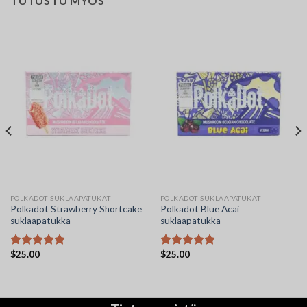
TUTUSTU MYÖS
POLKADOT-SUKLAAPATUKAT
POLKADOT-SUKLAAPATUKAT
Polkadot Strawberry Shortcake
Polkadot Blue Acai
suklaapatukka
suklaapatukka
$
25.00
$
25.00
Arvostelu
Arvostelu
tuotteesta:
tuotteesta:
5.00
/ 5
5.00
/ 5