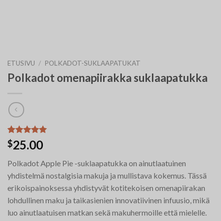
ETUSIVU
/
POLKADOT-SUKLAAPATUKAT
Polkadot omenapiirakka suklaapatukka
Arvio
6
5.00
25.00
$
5:stä
perustuen
Polkadot Apple Pie -suklaapatukka on ainutlaatuinen
asiakkaan
arvotukseen.
yhdistelmä nostalgisia makuja ja mullistava kokemus. Tässä
erikoispainoksessa yhdistyvät kotitekoisen omenapiirakan
lohdullinen maku ja taikasienien innovatiivinen infuusio, mikä
luo ainutlaatuisen matkan sekä makuhermoille että mielelle.