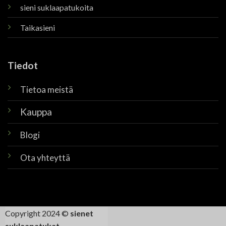
sieni suklaapatukoita
Taikasieni
Tiedot
Tietoa meistä
Kauppa
Blogi
Ota yhteyttä
Copyright 2024 ©
sienet
suklaapatukat