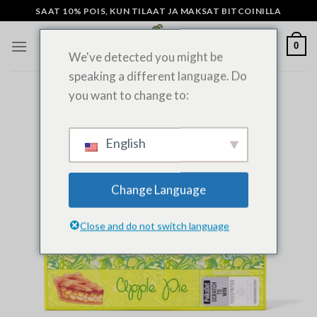
Siirry
SAAT 10% POIS, KUN TILAAT JA MAKSAT BITCOINILLA
sisältöön
0
We've detected you might be
speaking a different language. Do
you want to change to:
English
Change Language
Close and do not switch language