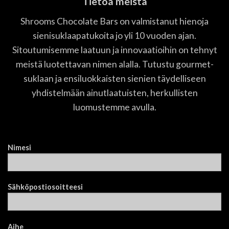
Tietoa meistä
Shrooms Chocolate Bars on valmistanut hienoja
sienisuklaapatukoita jo yli 10 vuoden ajan.
Sitoutumisemme laatuun ja innovaatioihin on tehnyt
meistä luotettavan nimen alalla. Tutustu gourmet-
suklaan ja ensiluokkaisten sienien täydelliseen
yhdistelmään ainutlaatuisten, herkullisten
luomustemme avulla.
Nimesi
Sähköpostiosoitteesi
Aihe