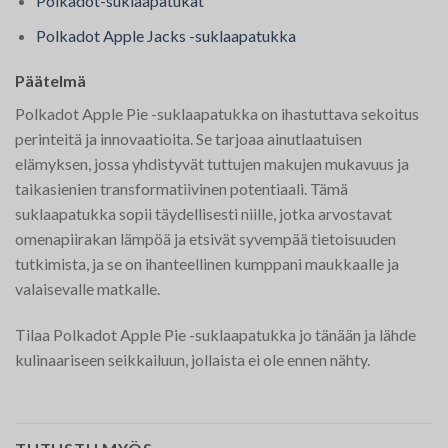
Polkadot-suklaapatukat
Polkadot Apple Jacks -suklaapatukka
Päätelmä
Polkadot Apple Pie -suklaapatukka on ihastuttava sekoitus
perinteitä ja innovaatioita. Se tarjoaa ainutlaatuisen
elämyksen, jossa yhdistyvät tuttujen makujen mukavuus ja
taikasienien transformatiivinen potentiaali. Tämä
suklaapatukka sopii täydellisesti niille, jotka arvostavat
omenapiirakan lämpöä ja etsivät syvempää tietoisuuden
tutkimista, ja se on ihanteellinen kumppani maukkaalle ja
valaisevalle matkalle.
Tilaa Polkadot Apple Pie -suklaapatukka jo tänään ja lähde
kulinaariseen seikkailuun, jollaista ei ole ennen nähty.