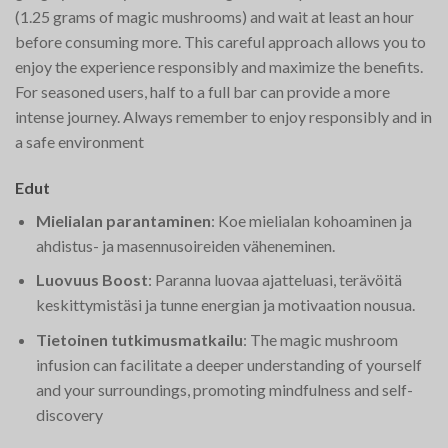
(1.25 grams of magic mushrooms) and wait at least an hour
before consuming more. This careful approach allows you to
enjoy the experience responsibly and maximize the benefits.
For seasoned users, half to a full bar can provide a more
intense journey. Always remember to enjoy responsibly and in
a safe environment​
Edut
Mielialan parantaminen
: Koe mielialan kohoaminen ja
ahdistus- ja masennusoireiden väheneminen.
Luovuus Boost
: Paranna luovaa ajatteluasi, terävöitä
keskittymistäsi ja tunne energian ja motivaation nousua.
Tietoinen tutkimusmatkailu
: The magic mushroom
infusion can facilitate a deeper understanding of yourself
and your surroundings, promoting mindfulness and self-
discovery​