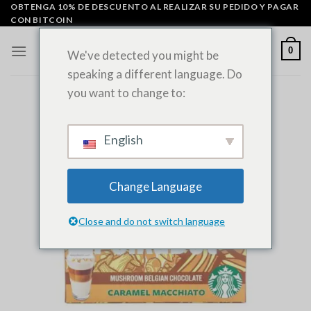
Ir
OBTENGA 10% DE DESCUENTO AL REALIZAR SU PEDIDO Y PAGAR
CON BITCOIN
al
contenido
0
We've detected you might be
speaking a different language. Do
you want to change to:
English
Change Language
Close and do not switch language