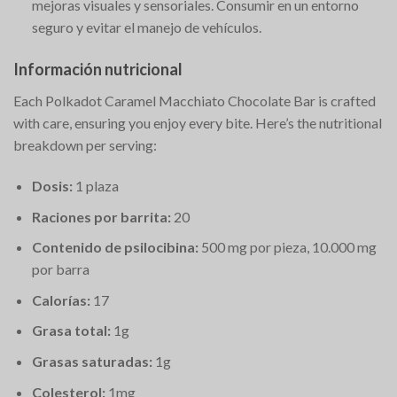
mejoras visuales y sensoriales. Consumir en un entorno
seguro y evitar el manejo de vehículos.
Información nutricional
Each Polkadot Caramel Macchiato Chocolate Bar is crafted
with care, ensuring you enjoy every bite. Here’s the nutritional
breakdown per serving:
Dosis:
1 plaza
Raciones por barrita:
20
Contenido de psilocibina:
500 mg por pieza, 10.000 mg
por barra
Calorías:
17
Grasa total:
1g
Grasas saturadas:
1g
Colesterol:
1mg