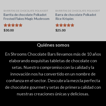
BARRITAS DE CHOCOLATE POLKADOT
BARRITAS DE CHOCOLATE POLKADOT
Barrita de chocolate Polkadot
Barra de chocolate Polkadot
Frosted Flakes Magic Mushroom
Rice Krispies
$
30.00
$
25.00
Valorado
Valorado
con
5.00
con
5.00
de 5
de 5
Quiénes somos
En Shrooms Chocolate Bars llevamos más de 10 años
elaborando exquisitas tabletas de chocolate con
setas. Nuestro compromiso con la calidad y la
innovación nos ha convertido en un nombre de
confianza en el sector. Descubra la mezcla perfecta
de chocolate gourmet y setas de primera calidad con
nuestras creaciones únicas y deliciosas.