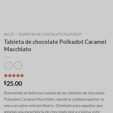
INICIO
/
BARRITAS DE CHOCOLATE POLKADOT
Tableta de chocolate Polkadot Caramel
Macchiato
Valorado
6
25.00
$
con
5.00
de 5 en
Bienvenido al delicioso mundo de las tabletas de chocolate
base a
valoraciones
Polkadot Caramel Macchiato, donde la calidad superior se
de clientes
une a un sabor extraordinario. Diseñado para aquellos que
anhelan una experiencia de chocolate única y lujosa, este